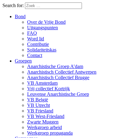
Search for:
Bond
Over de Vrije Bond
Uitgangspunten
FAQ
Word lid
Contributie
Solidariteitskas
Contact
Groepen
Anarchistische Groep A’dam
Anarchistisch Collectief Antwerpen
Anarchistisch Collectief Brugge
VB Amsterdam
Vrij collectief Kortrijk
Leuvense Anarchistische Groep
VB België
VB Utrecht
VB Friesland
VB West-Friesland
Zwarte Muggen
Werkgroep arbeid
Werkgroep propaganda