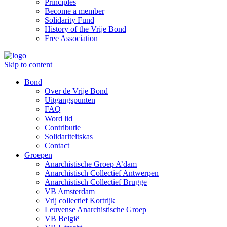
Principles
Become a member
Solidarity Fund
History of the Vrije Bond
Free Association
Skip to content
Bond
Over de Vrije Bond
Uitgangspunten
FAQ
Word lid
Contributie
Solidariteitskas
Contact
Groepen
Anarchistische Groep A’dam
Anarchistisch Collectief Antwerpen
Anarchistisch Collectief Brugge
VB Amsterdam
Vrij collectief Kortrijk
Leuvense Anarchistische Groep
VB België