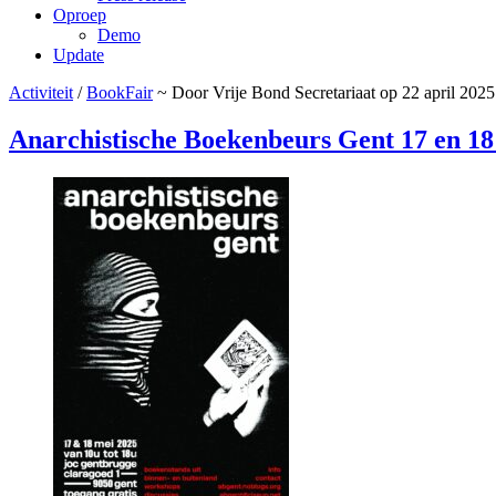
Oproep
Demo
Update
Activiteit
/
BookFair
~ Door Vrije Bond Secretariaat op 22 april 2025
Anarchistische Boekenbeurs Gent 17 en 18