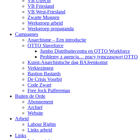
VB Utrecht
VB Friesland
VB West-Friesland
Zwarte Muggen
Werkgroep arbeid
Werkgroep propaganda
Campagnes
Anarchisme – Een introductie
OTTO Slaveforce
Jumbo Distributiecentra en OTTO Workforce
Problemy z agencja… pracy tymczasowej OTTO
Kunst-Anarchistische dag BAJeenkomst
Verkiezingen
Bastion Bastards
De Crisis Voorbij
Code Zwart
Free Jock Palfreeman
Buiten de Orde
Abonnement
Archief
Website
Arbeid
Labour Rights
Links arbeid
Links