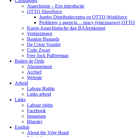
Campagnes
Anarchisme – Een introductie
OTTO Slaveforce
Jumbo Distributiecentra en OTTO Workforce
Problemy z agencja… pracy tymczasowej OTTO
Kunst-Anarchistische dag BAJeenkomst
Verkiezingen
Bastion Bastards
De Crisis Voorbij
Code Zwart
Free Jock Palfreeman
Buiten de Orde
Abonnement
Archief
Website
Arbeid
Labour Rights
Links arbeid
Links
Labour rights
Facebook
Instagram
Bluesky
English
About the Vrije Bond