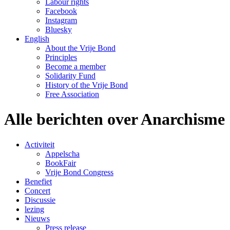
Labour rights
Facebook
Instagram
Bluesky
English
About the Vrije Bond
Principles
Become a member
Solidarity Fund
History of the Vrije Bond
Free Association
Alle berichten over Anarchisme
Activiteit
Appelscha
BookFair
Vrije Bond Congress
Benefiet
Concert
Discussie
lezing
Nieuws
Press release