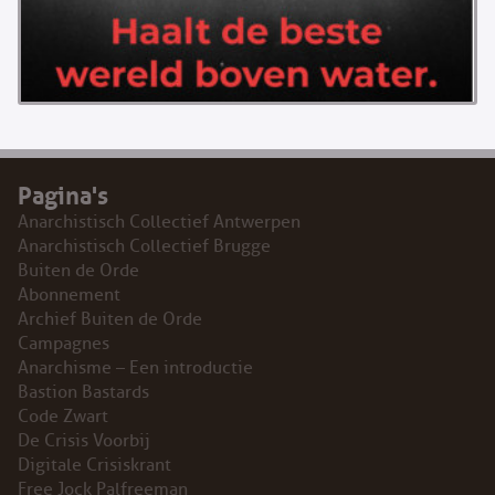
Pagina's
Anarchistisch Collectief Antwerpen
Anarchistisch Collectief Brugge
Buiten de Orde
Abonnement
Archief Buiten de Orde
Campagnes
Anarchisme – Een introductie
Bastion Bastards
Code Zwart
De Crisis Voorbij
Digitale Crisiskrant
Free Jock Palfreeman