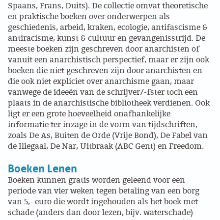
Spaans, Frans, Duits). De collectie omvat theoretische
en praktische boeken over onderwerpen als
GROEPEN
geschiedenis, arbeid, kraken, ecologie, antifascisme &
antiracisme, kunst & cultuur en gevangenisstrijd. De
ANARCHISTISCHE GROEP A’DAM
meeste boeken zijn geschreven door anarchisten of
vanuit een anarchistisch perspectief, maar er zijn ook
ANARCHISTISCH COLLECTIEF ANTWERPEN
boeken die niet geschreven zijn door anarchisten en
die ook niet expliciet over anarchisme gaan, maar
vanwege de ideeën van de schrijver/-fster toch een
ANARCHISTISCH COLLECTIEF BRUGGE
plaats in de anarchistische bibliotheek verdienen. Ook
ligt er een grote hoeveelheid onafhankelijke
VB AMSTERDAM
informatie ter inzage in de vorm van tijdschriften,
zoals De As, Buiten de Orde (Vrije Bond), De Fabel van
VRIJ COLLECTIEF KORTRIJK
de Illegaal, De Nar, Uitbraak (ABC Gent) en Freedom.
Boeken Lenen
LEUVENSE ANARCHISTISCHE GROEP
Boeken kunnen gratis worden geleend voor een
VB BELGIË
periode van vier weken tegen betaling van een borg
van 5,- euro die wordt ingehouden als het boek met
schade (anders dan door lezen, bijv. waterschade)
VB UTRECHT