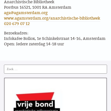
Anarchistische Bibliotheek
Postbus 16521, 1001 RA Amsterdam
PROBLEMY Z AGENCJA… PRACY TYMCZASOWEJ
aga@agamsterdam.org
OTTO
www.agamsterdam.org/anarchistische-bibliotheek
020 679 07 12
KUNST-ANARCHISTISCHE DAG BAJEENKOMST
Bezoekadres:
Infokafee Bollox, 1e Schinkelstraat 14-16, Amsterdam
VERKIEZINGEN
Open: Iedere zaterdag 14-18 uur
BASTION BASTARDS
DE CRISIS VOORBIJ
Search
for:
CODE ZWART
FREE JOCK PALFREEMAN
BUITEN DE ORDE