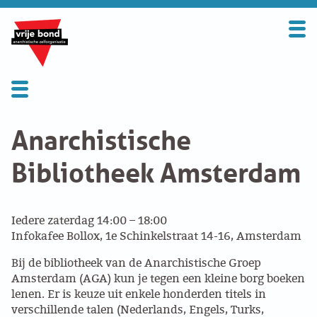
Search
for:
BOND
OVER DE VRIJE BOND
Anarchistische
Wat is de AGA?
UITGANGSPUNTEN
Bibliotheek Amsterdam
FAQ
Berichten archief
WORD LID
Bibliotheek
Iedere zaterdag 14:00 – 18:00
CONTRIBUTIE
Infokafee Bollox, 1e Schinkelstraat 14-16, Amsterdam
Externe Website
Bij de bibliotheek van de Anarchistische Groep
SOLIDARITEITSKAS
Amsterdam (AGA) kun je tegen een kleine borg boeken
lenen. Er is keuze uit enkele honderden titels in
CONTACT
verschillende talen (Nederlands, Engels, Turks,