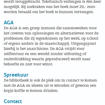
wordt teruggebracht. Telefonisch verlengen is één keer
mogelijk. Bij zoekraken van het boek moet 20,- euro
VB FRIESLAND
worden betaald om het boek te kunnen vervangen.
AGA
VB WEST-FRIESLAND
De AGA is een groep mensen die samenwerken voor
ZWARTE MUGGEN
het creëren van oplossingen en alternatieven voor de
problemen die zij tegenkomen op het werk, op school
of ergens anders in de maatschappij. Uitgangspunt
WERKGROEP ARBEID
hierbij is het anarchisme. De AGA strijdt voor
zelfbestuur en een wereld zonder uitbuiting of
WERKGROEP PROPAGANDA
onderdrukking waarin geproduceerd wordt naar
behoefte en niet voor winst.
CAMPAGNES
Spreekuur
ANARCHISME – EEN INTRODUCTIE
De bibliotheek is ook de plek om in contact te komen
met de AGA en ideeën uit te wisselen of gewoon een
kopje koffie te komen drinken.
OTTO SLAVEFORCE
Contact
JUMBO DISTRIBUTIECENTRA EN OTTO WORKFORCE