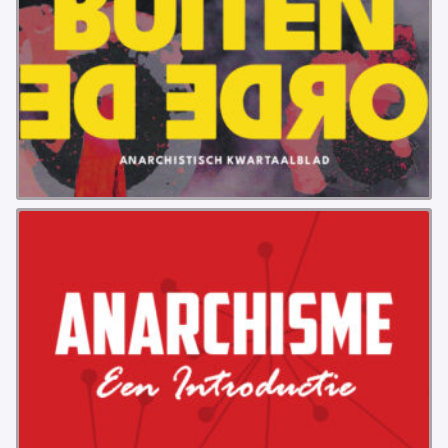
INSTAGRAM
BLUESKY
ENGLISH
ABOUT THE VRIJE BOND
PRINCIPLES
BECOME A MEMBER
SOLIDARITY FUND
HISTORY OF THE VRIJE BOND
FREE ASSOCIATION