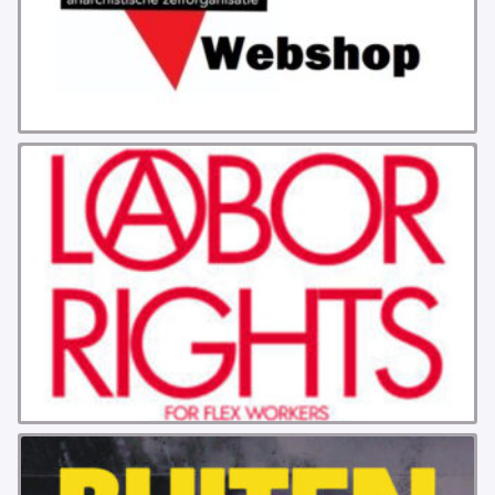
ABONNEMENT
ARCHIEF
WEBSITE
ARBEID
LABOUR RIGHTS
LINKS ARBEID
LINKS
LABOUR RIGHTS
FACEBOOK