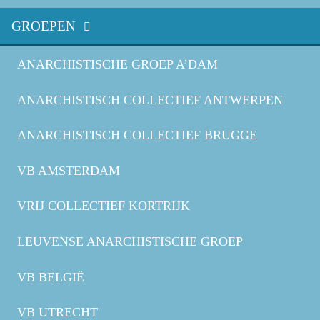
GROEPEN
ANARCHISTISCHE GROEP A’DAM
ANARCHISTISCH COLLECTIEF ANTWERPEN
ANARCHISTISCH COLLECTIEF BRUGGE
VB AMSTERDAM
VRIJ COLLECTIEF KORTRIJK
LEUVENSE ANARCHISTISCHE GROEP
VB BELGIË
VB UTRECHT