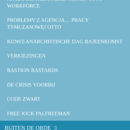
WORKFORCE
PROBLEMY Z AGENCJA… PRACY
TYMCZASOWEJ OTTO
KUNST-ANARCHISTISCHE DAG BAJEENKOMST
VERKIEZINGEN
BASTION BASTARDS
DE CRISIS VOORBIJ
CODE ZWART
FREE JOCK PALFREEMAN
BUITEN DE ORDE