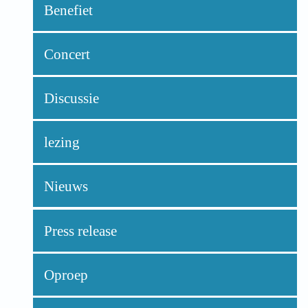
Benefiet
Concert
Discussie
lezing
Nieuws
Press release
Oproep