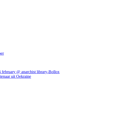
oer
ebruary @ anarchist library-Bollox
tenaar uit Oekraine