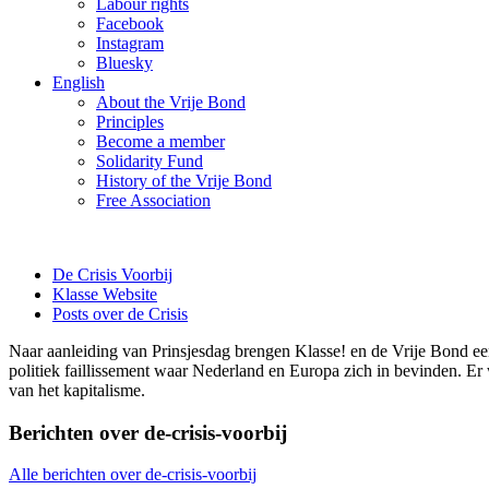
Labour rights
Facebook
Instagram
Bluesky
English
About the Vrije Bond
Principles
Become a member
Solidarity Fund
History of the Vrije Bond
Free Association
De Crisis Voorbij
Klasse Website
Posts over de Crisis
Naar aanleiding van Prinsjesdag brengen Klasse! en de Vrije Bond een g
politiek faillissement waar Nederland en Europa zich in bevinden. Er w
van het kapitalisme.
Berichten over
de-crisis-voorbij
Alle berichten over
de-crisis-voorbij