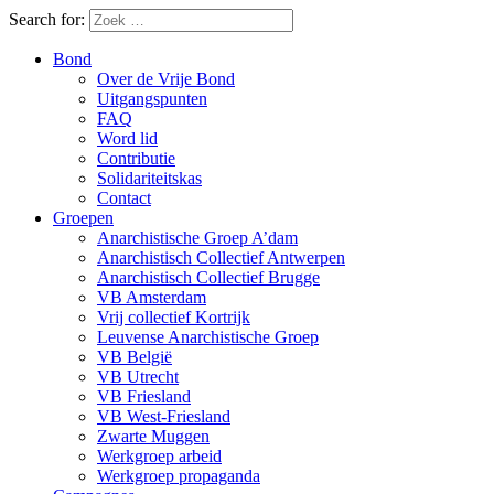
Search for:
Bond
Over de Vrije Bond
Uitgangspunten
FAQ
Word lid
Contributie
Solidariteitskas
Contact
Groepen
Anarchistische Groep A’dam
Anarchistisch Collectief Antwerpen
Anarchistisch Collectief Brugge
VB Amsterdam
Vrij collectief Kortrijk
Leuvense Anarchistische Groep
VB België
VB Utrecht
VB Friesland
VB West-Friesland
Zwarte Muggen
Werkgroep arbeid
Werkgroep propaganda