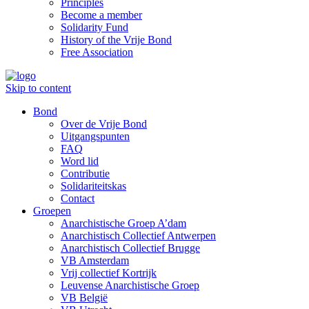
Principles
Become a member
Solidarity Fund
History of the Vrije Bond
Free Association
Skip to content
Bond
Over de Vrije Bond
Uitgangspunten
FAQ
Word lid
Contributie
Solidariteitskas
Contact
Groepen
Anarchistische Groep A’dam
Anarchistisch Collectief Antwerpen
Anarchistisch Collectief Brugge
VB Amsterdam
Vrij collectief Kortrijk
Leuvense Anarchistische Groep
VB België