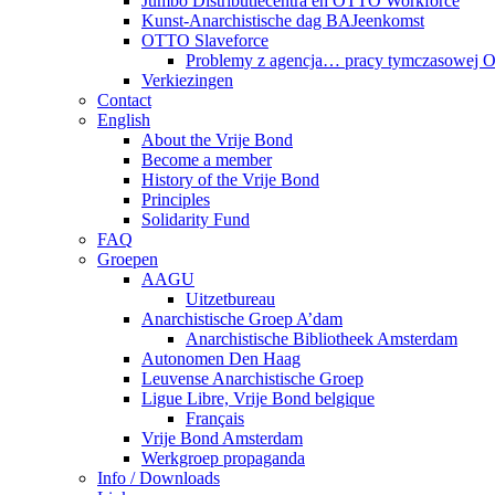
Jumbo Distributiecentra en OTTO Workforce
Kunst-Anarchistische dag BAJeenkomst
OTTO Slaveforce
Problemy z agencja… pracy tymczasowej
Verkiezingen
Contact
English
About the Vrije Bond
Become a member
History of the Vrije Bond
Principles
Solidarity Fund
FAQ
Groepen
AAGU
Uitzetbureau
Anarchistische Groep A’dam
Anarchistische Bibliotheek Amsterdam
Autonomen Den Haag
Leuvense Anarchistische Groep
Ligue Libre, Vrije Bond belgique
Français
Vrije Bond Amsterdam
Werkgroep propaganda
Info / Downloads