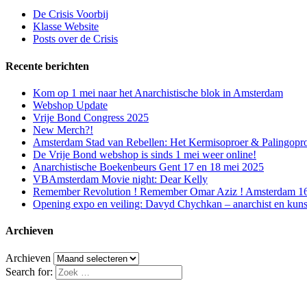
De Crisis Voorbij
Klasse Website
Posts over de Crisis
Recente berichten
Kom op 1 mei naar het Anarchistische blok in Amsterdam
Webshop Update
Vrije Bond Congress 2025
New Merch?!
Amsterdam Stad van Rebellen: Het Kermisoproer & Palingopr
De Vrije Bond webshop is sinds 1 mei weer online!
Anarchistische Boekenbeurs Gent 17 en 18 mei 2025
VBAmsterdam Movie night: Dear Kelly
Remember Revolution ! Remember Omar Aziz ! Amsterdam 16 f
Opening expo en veiling: Davyd Chychkan – anarchist en kuns
Archieven
Archieven
Search for: