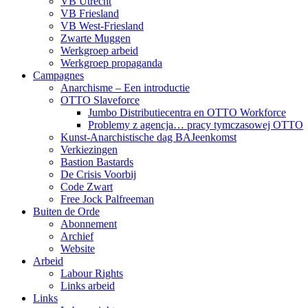
VB Utrecht
VB Friesland
VB West-Friesland
Zwarte Muggen
Werkgroep arbeid
Werkgroep propaganda
Campagnes
Anarchisme – Een introductie
OTTO Slaveforce
Jumbo Distributiecentra en OTTO Workforce
Problemy z agencja… pracy tymczasowej OTTO
Kunst-Anarchistische dag BAJeenkomst
Verkiezingen
Bastion Bastards
De Crisis Voorbij
Code Zwart
Free Jock Palfreeman
Buiten de Orde
Abonnement
Archief
Website
Arbeid
Labour Rights
Links arbeid
Links