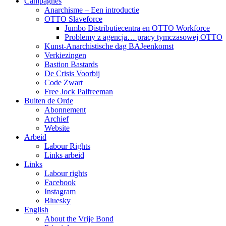
Campagnes
Anarchisme – Een introductie
OTTO Slaveforce
Jumbo Distributiecentra en OTTO Workforce
Problemy z agencja… pracy tymczasowej OTTO
Kunst-Anarchistische dag BAJeenkomst
Verkiezingen
Bastion Bastards
De Crisis Voorbij
Code Zwart
Free Jock Palfreeman
Buiten de Orde
Abonnement
Archief
Website
Arbeid
Labour Rights
Links arbeid
Links
Labour rights
Facebook
Instagram
Bluesky
English
About the Vrije Bond