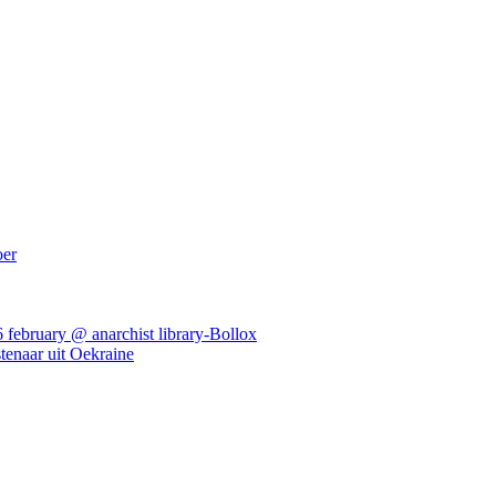
oer
ebruary @ anarchist library-Bollox
tenaar uit Oekraine