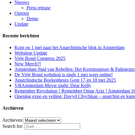
Nieuws
Press release
Oproep
Demo
Update
Recente berichten
Kom op 1 mei naar het Anarchistische blok in Amsterdam
Webshop Update
Vrije Bond Congress 2025
New Merch?!
Amsterdam Stad van Rebellen: Het Kermisoproer & Palingopr
De Vrije Bond webshop is sinds 1 mei weer online!
Anarchistische Boekenbeurs Gent 17 en 18 mei 2025
VBAmsterdam Movie night: Dear Kelly
Remember Revolution ! Remember Omar Aziz ! Amsterdam 16 f
Opening expo en veiling: Davyd Chychkan – anarchist en kuns
Archieven
Archieven
Search for: