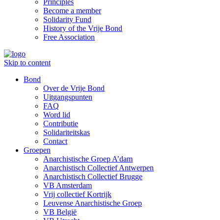
Principles
Become a member
Solidarity Fund
History of the Vrije Bond
Free Association
Skip to content
Bond
Over de Vrije Bond
Uitgangspunten
FAQ
Word lid
Contributie
Solidariteitskas
Contact
Groepen
Anarchistische Groep A’dam
Anarchistisch Collectief Antwerpen
Anarchistisch Collectief Brugge
VB Amsterdam
Vrij collectief Kortrijk
Leuvense Anarchistische Groep
VB België