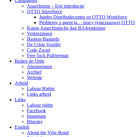
Campagnes
Anarchisme – Een introductie
OTTO Slaveforce
Jumbo Distributiecentra en OTTO Workforce
Problemy z agencja… pracy tymczasowej OTTO
Kunst-Anarchistische dag BAJeenkomst
Verkiezingen
Bastion Bastards
De Crisis Voorbij
Code Zwart
Free Jock Palfreeman
Buiten de Orde
Abonnement
Archief
Website
Arbeid
Labour Rights
Links arbeid
Links
Labour rights
Facebook
Instagram
Bluesky
English
About the Vrije Bond