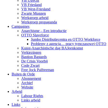
VB Utrecht
VB Friesland
VB West-Friesland
Zwarte Muggen
Werkgroep arbeid
Werkgroep propaganda
Campagnes
Anarchisme – Een introductie
OTTO Slaveforce
Jumbo Distributiecentra en OTTO Workforce
Problemy z agencja… pracy tymczasowej OTTO
Kunst-Anarchistische dag BAJeenkomst
Verkiezingen
Bastion Bastards
De Crisis Voorbij
Code Zwart
Free Jock Palfreeman
Buiten de Orde
Abonnement
Archief
Website
Arbeid
Labour Rights
Links arbeid
Links