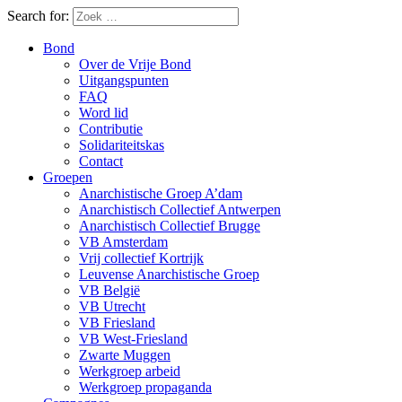
Search for:
Bond
Over de Vrije Bond
Uitgangspunten
FAQ
Word lid
Contributie
Solidariteitskas
Contact
Groepen
Anarchistische Groep A’dam
Anarchistisch Collectief Antwerpen
Anarchistisch Collectief Brugge
VB Amsterdam
Vrij collectief Kortrijk
Leuvense Anarchistische Groep
VB België
VB Utrecht
VB Friesland
VB West-Friesland
Zwarte Muggen
Werkgroep arbeid
Werkgroep propaganda