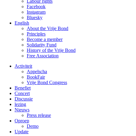
Labour rights
Facebook
Instagram
Bluesky
English
About the Vrije Bond
Principles
Become a member
Solidarity Fund
History of the Vrije Bond
Free Association
Activiteit
Appelscha
BookFair
Vrije Bond Congress
Benefiet
Concert
Discussie
lezing
Nieuws
Press release
Oproep
Demo
Update