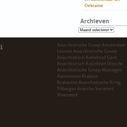
Oekraine
O
Archieven
Archieven
l
Anarchistische Groep Amsterdam
Leuven Anarchistische Groep
Anarchistisch Kollektief Gent
Anarchistisch Kollektief Utrecht
Anarchistische Groep Nijmegen
Autonomen Brabant
Brabantse Anarchistische Kring
Tilburgse Anarcho Sociëteit
Vloerwerk