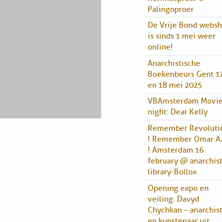
Palingoproer
De Vrije Bond webs
is sinds 1 mei weer
online!
Anarchistische
Boekenbeurs Gent 1
en 18 mei 2025
VBAmsterdam Movi
night: Dear Kelly
Remember Revoluti
! Remember Omar A
! Amsterdam 16
february @ anarchis
library-Bollox
Opening expo en
veiling: Davyd
Chychkan – anarchis
en kunstenaar uit