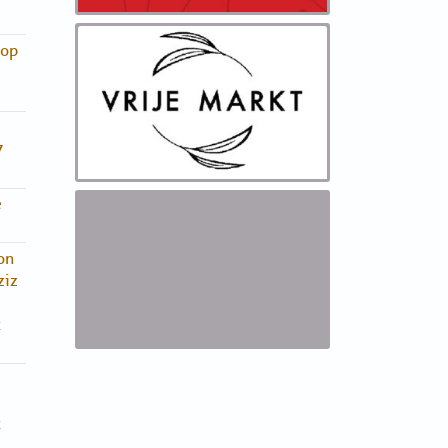
hop
7
e
on
ziz
t
t