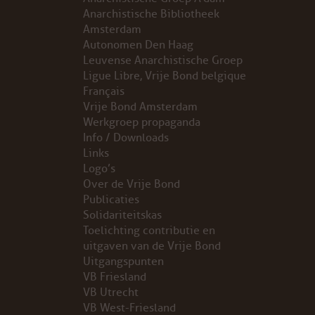
INSTAGRAM
Anarchistische Bibliotheek
Amsterdam
BLUESKY
Autonomen Den Haag
Leuvense Anarchistische Groep
ENGLISH
Ligue Libre, Vrije Bond belgique
Français
Vrije Bond Amsterdam
ABOUT THE VRIJE BOND
Werkgroep propaganda
Info / Downloads
PRINCIPLES
Links
Logo’s
BECOME A MEMBER
Over de Vrije Bond
Publicaties
Solidariteitskas
SOLIDARITY FUND
Toelichting contributie en
uitgaven van de Vrije Bond
HISTORY OF THE VRIJE BOND
Uitgangspunten
VB Friesland
FREE ASSOCIATION
VB Utrecht
VB West-Friesland