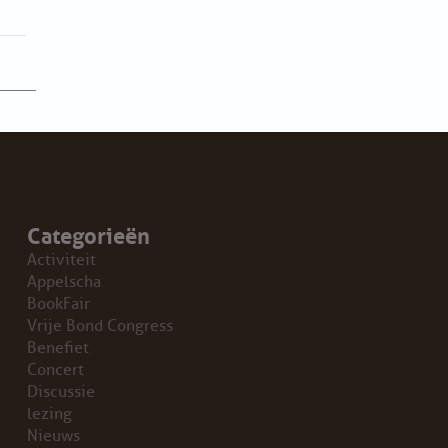
Categorieën
Activiteit
Appelscha
BookFair
Vrije Bond Congress
Benefiet
Concert
Discussie
lezing
Nieuws