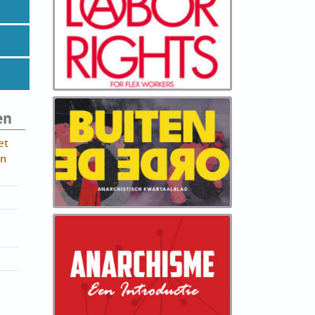
en
et
in