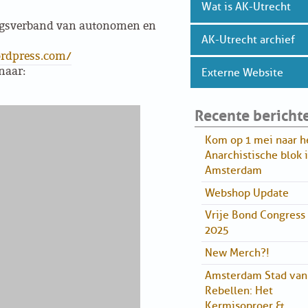
Wat is AK-Utrecht
gsverband van autonomen en
AK-Utrecht archief
rdpress.com/
naar:
Externe Website
Recente bericht
Kom op 1 mei naar h
Anarchistische blok 
Amsterdam
Webshop Update
Vrije Bond Congress
2025
New Merch?!
Amsterdam Stad van
Rebellen: Het
Kermisoproer &