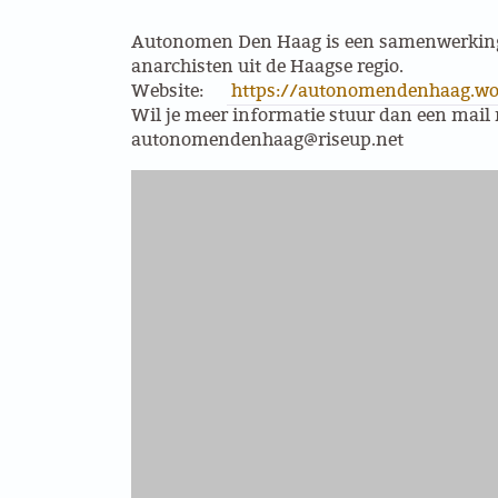
Wat is AK-Utrecht
GROEPEN
Autonomen Den Haag is een samenwerkin
AK-Utrecht archief
anarchisten uit de Haagse regio.
Website:
https://autonomendenhaag.wo
ANARCHISTISCHE GROEP A’DAM
Wil je meer informatie stuur dan een mail 
Externe Website
autonomendenhaag@
riseup.net
ANARCHISTISCH COLLECTIEF ANTWERPEN
ANARCHISTISCH COLLECTIEF BRUGGE
VB AMSTERDAM
VRIJ COLLECTIEF KORTRIJK
LEUVENSE ANARCHISTISCHE GROEP
VB BELGIË
VB UTRECHT