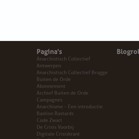
PROBLEMY Z AGENCJA… PRACY TYMCZASOWEJ OTT
KUNST-ANARCHISTISCHE DAG BAJEENKOMST
VERKIEZINGEN
Pagina's
Blogrol
Anarchistisch Collectief
BASTION BASTARDS
Antwerpen
Anarchistisch Collectief Brugge
DE CRISIS VOORBIJ
Buiten de Orde
Abonnement
CODE ZWART
Archief Buiten de Orde
Campagnes
FREE JOCK PALFREEMAN
Anarchisme – Een introductie
Bastion Bastards
Code Zwart
BUITEN DE ORDE
De Crisis Voorbij
Digitale Crisiskrant
ABONNEMENT