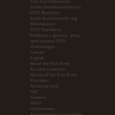
Free Jock Palfreeman
Jumbo Distributiecentra en
ARCHIEF
OTTO Workforce
Kunst-Anarchistische dag
BAJeenkomst
WEBSITE
OTTO Slaveforce
Problemy z agencja… pracy
ARBEID
tymczasowej OTTO
Verkiezingen
LABOUR RIGHTS
Contact
English
About the Vrije Bond
LINKS ARBEID
Become a member
History of the Vrije Bond
LINKS
Principles
Solidarity Fund
LABOUR RIGHTS
FAQ
Groepen
AAGU
FACEBOOK
Uitzetbureau
Anarchistische Groep A’dam