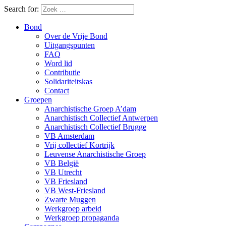
Search for:
Bond
Over de Vrije Bond
Uitgangspunten
FAQ
Word lid
Contributie
Solidariteitskas
Contact
Groepen
Anarchistische Groep A’dam
Anarchistisch Collectief Antwerpen
Anarchistisch Collectief Brugge
VB Amsterdam
Vrij collectief Kortrijk
Leuvense Anarchistische Groep
VB België
VB Utrecht
VB Friesland
VB West-Friesland
Zwarte Muggen
Werkgroep arbeid
Werkgroep propaganda