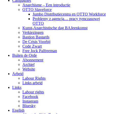
Campagnes
Anarchisme – Een introductie
OTTO Slaveforce
Jumbo Distributiecentra en OTTO Workforce
Problemy z agencja… pracy tymczasowej
OTTO
Kunst-Anarchistische dag BAJeenkomst
Verkiezingen
Bastion Bastards
De Crisis Voorbij
Code Zwart
Free Jock Palfreeman
Buiten de Orde
Abonnement
Archief
Website
Arbeid
Labour Rights
Links arbeid
Links
Labour rights
Facebook
Instagram
Bluesky
English