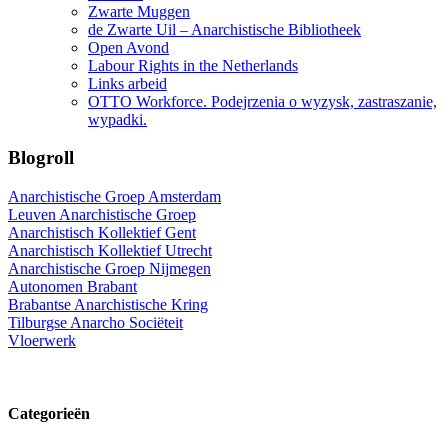
Zwarte Muggen
de Zwarte Uil – Anarchistische Bibliotheek
Open Avond
Labour Rights in the Netherlands
Links arbeid
OTTO Workforce. Podejrzenia o wyzysk, zastraszanie,
wypadki.
Blogroll
Anarchistische Groep Amsterdam
Leuven Anarchistische Groep
Anarchistisch Kollektief Gent
Anarchistisch Kollektief Utrecht
Anarchistische Groep Nijmegen
Autonomen Brabant
Brabantse Anarchistische Kring
Tilburgse Anarcho Sociëteit
Vloerwerk
Categorieën