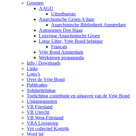
Groepen
AAGU
Uitzetbureau
Anarchistische Groep A’dam
Anarchistische Bibliotheek Amsterdam
Autonomen Den Haag
Leuvense Anarchistische Groep
Ligue Libre, Vrije Bond belgique
Français
Vrije Bond Amsterdam
Werkgroep propaganda
Info / Downloads
Links
Logo’s
Over de Vrije Bond
Publicaties
Solidariteitskas
Toelichting contributie en uitgaven van de Vrije Bond
Uitgangspunten
VB Friesland
VB Utrecht
VB West-Friesland
VBA Leesgroep
Vrij collectief Kortrijk
Word lid