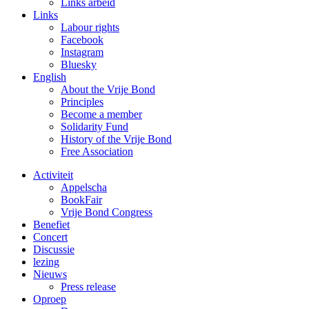
Links arbeid
Links
Labour rights
Facebook
Instagram
Bluesky
English
About the Vrije Bond
Principles
Become a member
Solidarity Fund
History of the Vrije Bond
Free Association
Activiteit
Appelscha
BookFair
Vrije Bond Congress
Benefiet
Concert
Discussie
lezing
Nieuws
Press release
Oproep