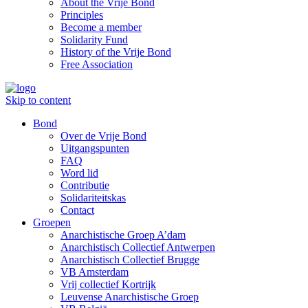
About the Vrije Bond
Principles
Become a member
Solidarity Fund
History of the Vrije Bond
Free Association
Skip to content
Bond
Over de Vrije Bond
Uitgangspunten
FAQ
Word lid
Contributie
Solidariteitskas
Contact
Groepen
Anarchistische Groep A’dam
Anarchistisch Collectief Antwerpen
Anarchistisch Collectief Brugge
VB Amsterdam
Vrij collectief Kortrijk
Leuvense Anarchistische Groep