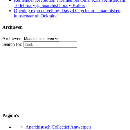
Remember Revolution ! Remember Omar Aziz ! Amsterdam
16 february @ anarchist library-Bollox
Opening expo en veiling: Davyd Chychkan – anarchist en
kunstenaar uit Oekraine
Archieven
Archieven
Search for:
Pagina's
Anarchistisch Collectief Antwerpen