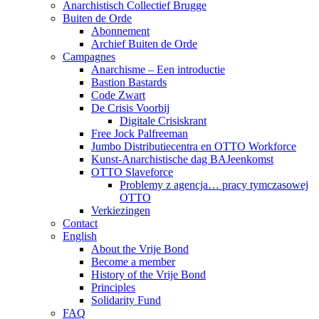
Anarchistisch Collectief Brugge
Buiten de Orde
Abonnement
Archief Buiten de Orde
Campagnes
Anarchisme – Een introductie
Bastion Bastards
Code Zwart
De Crisis Voorbij
Digitale Crisiskrant
Free Jock Palfreeman
Jumbo Distributiecentra en OTTO Workforce
Kunst-Anarchistische dag BAJeenkomst
OTTO Slaveforce
Problemy z agencja… pracy tymczasowej
OTTO
Verkiezingen
Contact
English
About the Vrije Bond
Become a member
History of the Vrije Bond
Principles
Solidarity Fund
FAQ