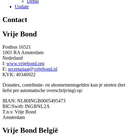
Demo
Update
Contact
Vrije Bond
Postbus 16521
1001 RA Amsterdam
Nederland
I:
www.vrijebond.org
E:
secretariaat@vrijebond.nl
KVK: 40346922
Donaties, contributie- en abonnementsgelden kun je storten (het
liefst per automatische overschrijving) op:
IBAN: NL80INGB0005495473
BIC/Swift: INGBNL2A
T.n.v. Vrije Bond
Amsterdam
Vrije Bond België