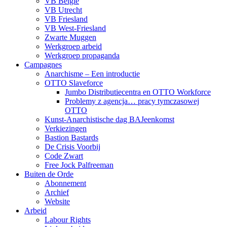
VB België
VB Utrecht
VB Friesland
VB West-Friesland
Zwarte Muggen
Werkgroep arbeid
Werkgroep propaganda
Campagnes
Anarchisme – Een introductie
OTTO Slaveforce
Jumbo Distributiecentra en OTTO Workforce
Problemy z agencja… pracy tymczasowej
OTTO
Kunst-Anarchistische dag BAJeenkomst
Verkiezingen
Bastion Bastards
De Crisis Voorbij
Code Zwart
Free Jock Palfreeman
Buiten de Orde
Abonnement
Archief
Website
Arbeid
Labour Rights