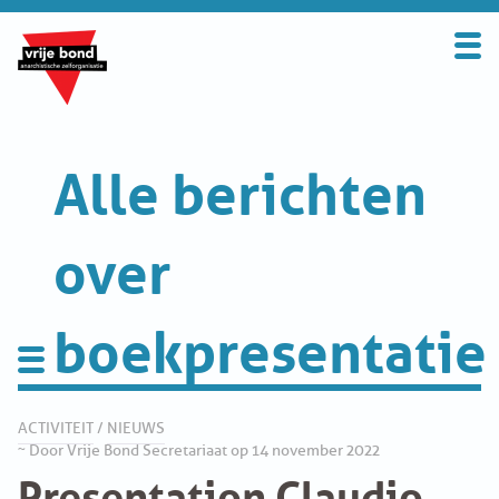
Search
for:
BOND
OVER DE VRIJE BOND
Alle berichten
UITGANGSPUNTEN
over
FAQ
boekpresentatie
WORD LID
CONTRIBUTIE
Activiteit
SOLIDARITEITSKAS
ACTIVITEIT
/
NIEUWS
~ Door Vrije Bond Secretariaat op 14 november 2022
Presentation Claudio
CONTACT
Appelscha