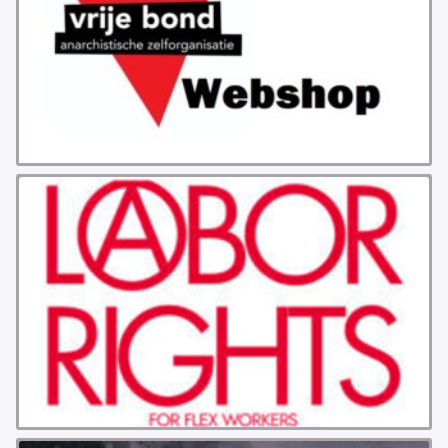
INSTAGRAM
BLUESKY
ENGLISH
ABOUT THE VRIJE BOND
PRINCIPLES
BECOME A MEMBER
SOLIDARITY FUND
HISTORY OF THE VRIJE BOND
FREE ASSOCIATION