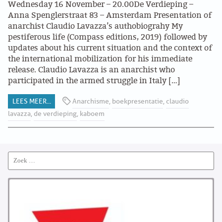
Wednesday 16 November – 20.00De Verdieping –
ABONNEMENT
Anna Spenglerstraat 83 – Amsterdam Presentation of
anarchist Claudio Lavazza’s authobiograhy My
ARCHIEF
pestiferous life (Compass editions, 2019) followed by
updates about his current situation and the context of
the international mobilization for his immediate
WEBSITE
release. Claudio Lavazza is an anarchist who
participated in the armed struggle in Italy […]
ARBEID
LEES MEER...
Anarchisme
,
boekpresentatie
,
claudio
LABOUR RIGHTS
lavazza
,
de verdieping
,
kaboem
LINKS ARBEID
Search
LINKS
for:
LABOUR RIGHTS
FACEBOOK