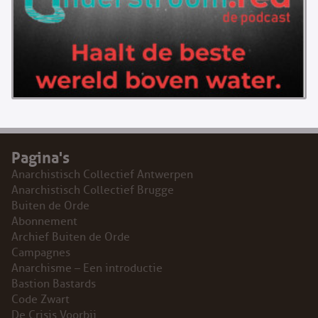
Pagina's
Anarchistisch Collectief Antwerpen
Anarchistisch Collectief Brugge
Buiten de Orde
Abonnement
Archief Buiten de Orde
Campagnes
Anarchisme – Een introductie
Bastion Bastards
Code Zwart
De Crisis Voorbij