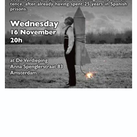
VB FRIESLAND
Press release
VB WEST-FRIESLAND
Oproep
ZWARTE MUGGEN
Demo
WERKGROEP ARBEID
WERKGROEP PROPAGANDA
Update
CAMPAGNES
ANARCHISME – EEN INTRODUCTIE
OTTO SLAVEFORCE
JUMBO DISTRIBUTIECENTRA EN OTTO WORKFORCE