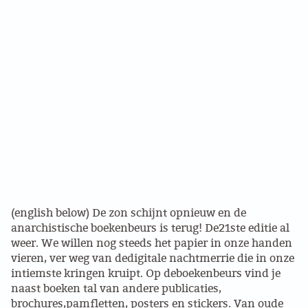
PROBLEMY Z AGENCJA… PRACY TYMCZASOWEJ
OTTO
KUNST-ANARCHISTISCHE DAG BAJEENKOMST
VERKIEZINGEN
BASTION BASTARDS
DE CRISIS VOORBIJ
(english below) De zon schijnt opnieuw en de
CODE ZWART
anarchistische boekenbeurs is terug! De21ste editie al
weer. We willen nog steeds het papier in onze handen
FREE JOCK PALFREEMAN
vieren, ver weg van dedigitale nachtmerrie die in onze
intiemste kringen kruipt. Op deboekenbeurs vind je
BUITEN DE ORDE
naast boeken tal van andere publicaties,
brochures,pamfletten, posters en stickers. Van oude