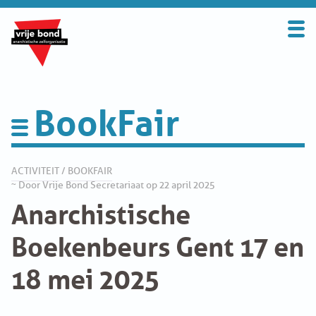
Search
for:
BOND
OVER DE VRIJE BOND
BookFair
UITGANGSPUNTEN
Activiteit
FAQ
ACTIVITEIT
/
BOOKFAIR
~ Door Vrije Bond Secretariaat op 22 april 2025
Anarchistische
WORD LID
Appelscha
Boekenbeurs Gent 17 en
CONTRIBUTIE
BookFair
18 mei 2025
SOLIDARITEITSKAS
Vrije Bond Congress
CONTACT