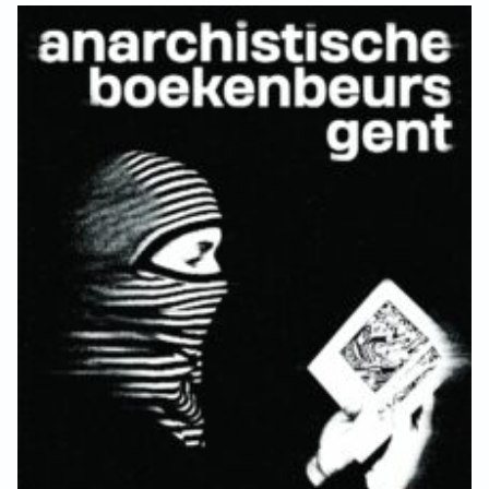
GROEPEN
Benefiet
ANARCHISTISCHE GROEP A’DAM
Concert
ANARCHISTISCH COLLECTIEF ANTWERPEN
Discussie
ANARCHISTISCH COLLECTIEF BRUGGE
lezing
VB AMSTERDAM
VRIJ COLLECTIEF KORTRIJK
Nieuws
LEUVENSE ANARCHISTISCHE GROEP
Press release
VB BELGIË
Oproep
VB UTRECHT