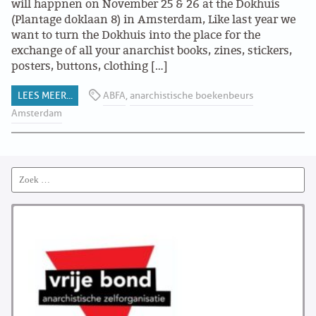
will happnen on November 25 & 26 at the Dokhuis
(Plantage doklaan 8) in Amsterdam, Like last year we
want to turn the Dokhuis into the place for the
exchange of all your anarchist books, zines, stickers,
posters, buttons, clothing […]
LEES MEER...
ABFA
,
anarchistische boekenbeurs
Amsterdam
Search
for: