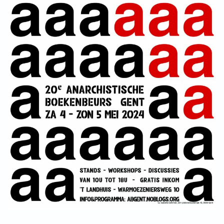
INSTAGRAM
BLUESKY
ENGLISH
ABOUT THE VRIJE BOND
PRINCIPLES
BECOME A MEMBER
SOLIDARITY FUND
HISTORY OF THE VRIJE BOND
FREE ASSOCIATION