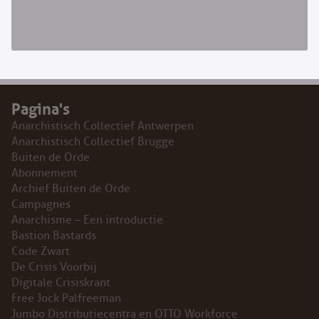
Pagina's
Anarchistisch Collectief Antwerpen
Anarchistisch Collectief Brugge
Buiten de Orde
Abonnement
Archief Buiten de Orde
Campagnes
Anarchisme – Een introductie
Bastion Bastards
Code Zwart
De Crisis Voorbij
Digitale Crisiskrant
Free Jock Palfreeman
Jumbo Distributiecentra en OTTO Workforce