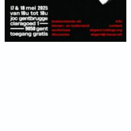
VB FRIESLAND
Demo
VB WEST-FRIESLAND
Update
ZWARTE MUGGEN
WERKGROEP ARBEID
WERKGROEP PROPAGANDA
CAMPAGNES
ANARCHISME – EEN INTRODUCTIE
OTTO SLAVEFORCE
JUMBO DISTRIBUTIECENTRA EN OTTO WORKFORCE