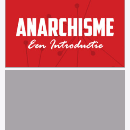
ABONNEMENT
ARCHIEF
WEBSITE
ARBEID
LABOUR RIGHTS
LINKS ARBEID
LINKS
LABOUR RIGHTS
FACEBOOK