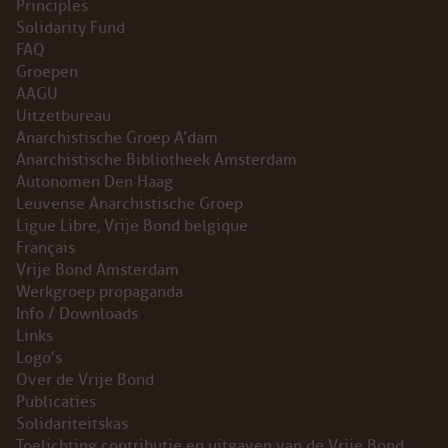
Principles
Solidarity Fund
FAQ
Groepen
AAGU
Uitzetbureau
Anarchistische Groep A’dam
Anarchistische Bibliotheek Amsterdam
Autonomen Den Haag
Leuvense Anarchistische Groep
Ligue Libre, Vrije Bond belgique
Français
Vrije Bond Amsterdam
Werkgroep propaganda
Info / Downloads
Links
Logo’s
Over de Vrije Bond
Publicaties
Solidariteitskas
Toelichting contributie en uitgaven van de Vrije Bond