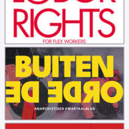
PROBLEMY Z AGENCJA… PRACY TYMCZASOWEJ
OTTO
KUNST-ANARCHISTISCHE DAG BAJEENKOMST
VERKIEZINGEN
BASTION BASTARDS
DE CRISIS VOORBIJ
CODE ZWART
FREE JOCK PALFREEMAN
BUITEN DE ORDE