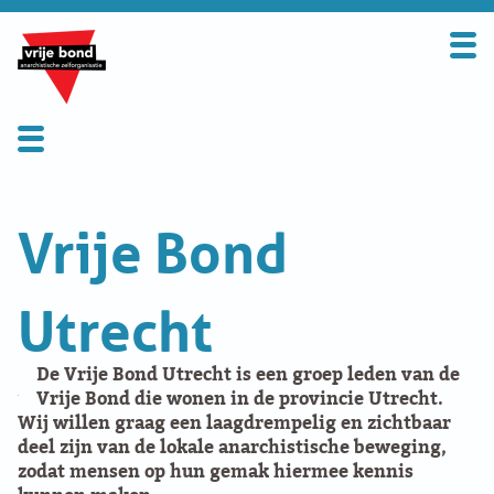
Search
for:
BOND
OVER DE VRIJE BOND
Activiteit
UITGANGSPUNTEN
Vrije Bond
FAQ
Appelscha
Utrecht
WORD LID
BookFair
CONTRIBUTIE
De Vrije Bond Utrecht is een groep leden van de
Vrije Bond die wonen in de provincie Utrecht.
Vrije Bond Congress
SOLIDARITEITSKAS
Wij willen graag een laagdrempelig en zichtbaar
deel zijn van de lokale anarchistische beweging,
zodat mensen op hun gemak hiermee kennis
Benefiet
CONTACT