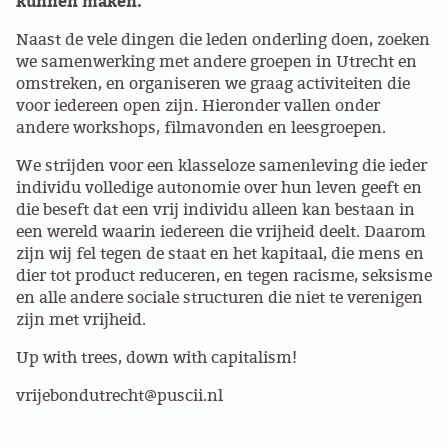
kunnen maken.
GROEPEN
Naast de vele dingen die leden onderling doen, zoeken
Concert
we samenwerking met andere groepen in Utrecht en
omstreken, en organiseren we graag activiteiten die
ANARCHISTISCHE GROEP A’DAM
voor iedereen open zijn. Hieronder vallen onder
Discussie
andere workshops, filmavonden en leesgroepen.
ANARCHISTISCH COLLECTIEF ANTWERPEN
We strijden voor een klasseloze samenleving die ieder
lezing
individu volledige autonomie over hun leven geeft en
ANARCHISTISCH COLLECTIEF BRUGGE
die beseft dat een vrij individu alleen kan bestaan in
een wereld waarin iedereen die vrijheid deelt. Daarom
VB AMSTERDAM
Nieuws
zijn wij fel tegen de staat en het kapitaal, die mens en
dier tot product reduceren, en tegen racisme, seksisme
VRIJ COLLECTIEF KORTRIJK
en alle andere sociale structuren die niet te verenigen
Press release
zijn met vrijheid.
LEUVENSE ANARCHISTISCHE GROEP
Up with trees, down with capitalism!
Oproep
VB BELGIË
vrijebondutrecht@puscii.nl
Demo
VB UTRECHT