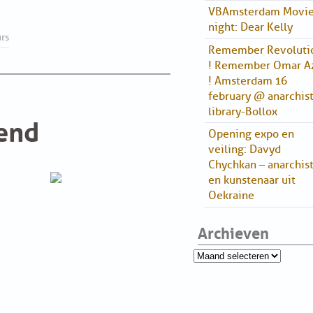
VBAmsterdam Movi
night: Dear Kelly
O
rs
Remember Revoluti
! Remember Omar A
! Amsterdam 16
february @ anarchis
library-Bollox
end
Opening expo en
veiling: Davyd
Chychkan – anarchis
en kunstenaar uit
Oekraine
Archieven
Archieven