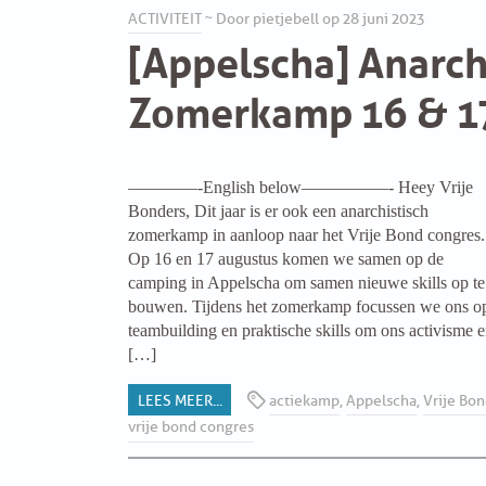
ACTIVITEIT
~ Door pietjebell op 28 juni 2023
[Appelscha] Anarch
Zomerkamp 16 & 1
————-English below—————- Heey Vrije
Bonders, Dit jaar is er ook een anarchistisch
zomerkamp in aanloop naar het Vrije Bond congres.
Op 16 en 17 augustus komen we samen op de
camping in Appelscha om samen nieuwe skills op te
bouwen. Tijdens het zomerkamp focussen we ons o
teambuilding en praktische skills om ons activisme 
[…]
LEES MEER...
actiekamp
,
Appelscha
,
Vrije Bo
vrije bond congres