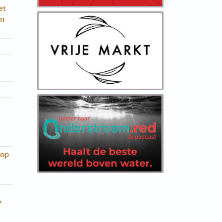
et
in
hop
7