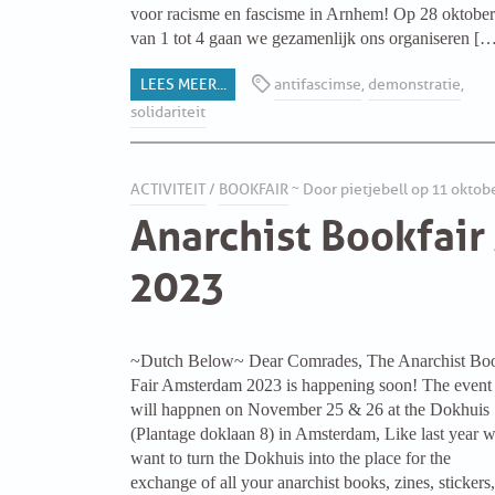
voor racisme en fascisme in Arnhem! Op 28 oktober
van 1 tot 4 gaan we gezamenlijk ons organiseren [
VB FRIESLAND
LEES MEER...
antifascimse
,
demonstratie
,
VB WEST-FRIESLAND
solidariteit
ZWARTE MUGGEN
ACTIVITEIT
/
BOOKFAIR
~ Door pietjebell op 11 oktob
WERKGROEP ARBEID
Anarchist Bookfai
2023
WERKGROEP PROPAGANDA
CAMPAGNES
~Dutch Below~ Dear Comrades, The Anarchist Bo
ANARCHISME – EEN INTRODUCTIE
Fair Amsterdam 2023 is happening soon! The event
will happnen on November 25 & 26 at the Dokhuis
OTTO SLAVEFORCE
(Plantage doklaan 8) in Amsterdam, Like last year 
want to turn the Dokhuis into the place for the
exchange of all your anarchist books, zines, stickers,
JUMBO DISTRIBUTIECENTRA EN OTTO WORKFORCE