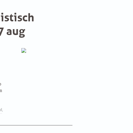
istisch
7 aug
p
en
nd
,