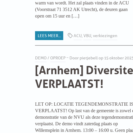
warm van wordt. Het zal plaats vinden in de ACU
(Voorstraat 71 3512 AK Utrecht), de deuren gaan
Concert
GROEPEN
open om 15 uur en […]
Discussie
ANARCHISTISCHE GROEP A’DAM
LEES MEER...
ACU
,
VBU
,
verkiezingen
lezing
ANARCHISTISCH COLLECTIEF ANTWERPEN
Nieuws
ANARCHISTISCH COLLECTIEF BRUGGE
DEMO
/
OPROEP
~ Door pietjebell op 15 oktober 202
[Arnhem] Diversite
Press release
VB AMSTERDAM
VERPLAATST!
Oproep
VRIJ COLLECTIEF KORTRIJK
Demo
LEUVENSE ANARCHISTISCHE GROEP
LET OP: LOCATIE TEGENDEMONSTRATIE I
Update
VERPLAATST! Op last van de gemeente is zowel 
VB BELGIË
demonstratie van de NVU als deze tegendemonstrat
verplaatst. De demo vindt zaterdag plaats op
VB UTRECHT
Willemsplein in Arnhem. 13:00 – 16:00 u. Geen plaa