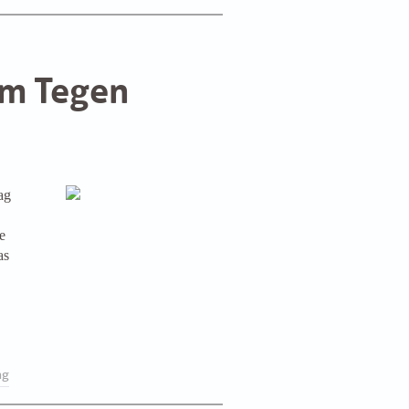
em Tegen
ag
e
as
ng