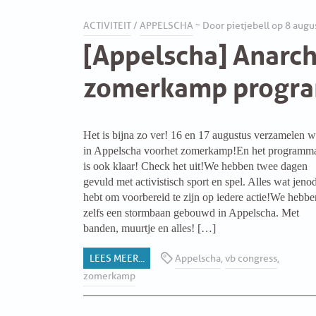
INSTAGRAM
ACTIVITEIT
/
APPELSCHA
~ Door pietjebell op 8 augu
[Appelscha] Anarch
BLUESKY
zomerkamp progr
ENGLISH
ABOUT THE VRIJE BOND
Het is bijna zo ver! 16 en 17 augustus verzamelen w
PRINCIPLES
in Appelscha voorhet zomerkamp!En het programm
is ook klaar! Check het uit!We hebben twee dagen
gevuld met activistisch sport en spel. Alles wat jeno
BECOME A MEMBER
hebt om voorbereid te zijn op iedere actie!We hebbe
zelfs een stormbaan gebouwd in Appelscha. Met
SOLIDARITY FUND
banden, muurtje en alles! […]
HISTORY OF THE VRIJE BOND
LEES MEER...
Appelscha
,
vb congress
,
zomerkamp
FREE ASSOCIATION