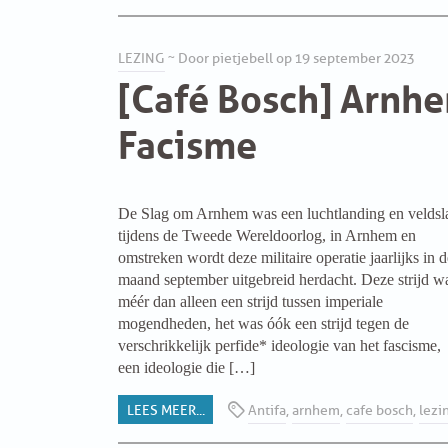
ARCHIEF
LEZING
~ Door pietjebell op 19 september 2023
[Café Bosch] Arnh
WEBSITE
Facisme
ARBEID
LABOUR RIGHTS
De Slag om Arnhem was een luchtlanding en veldsl
tijdens de Tweede Wereldoorlog, in Arnhem en
LINKS ARBEID
omstreken wordt deze militaire operatie jaarlijks in d
maand september uitgebreid herdacht. Deze strijd w
LINKS
méér dan alleen een strijd tussen imperiale
mogendheden, het was óók een strijd tegen de
verschrikkelijk perfide* ideologie van het fascisme,
LABOUR RIGHTS
een ideologie die […]
FACEBOOK
LEES MEER...
Antifa
,
arnhem
,
cafe bosch
,
lezi