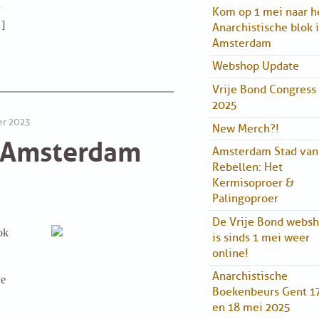
Kom op 1 mei naar h
…]
Anarchistische blok 
Amsterdam
Webshop Update
Vrije Bond Congress
2025
er 2023
New Merch?!
r Amsterdam
Amsterdam Stad van
Rebellen: Het
Kermisoproer &
Palingoproer
De Vrije Bond webs
ok
is sinds 1 mei weer
online!
Anarchistische
we
Boekenbeurs Gent 1
en 18 mei 2025