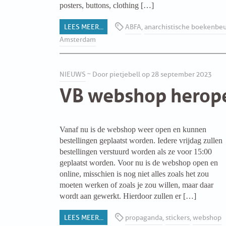
posters, buttons, clothing […]
PROBLEMY Z AGENCJA… PRACY TYMCZASOWEJ OTT
LEES MEER...
ABFA
,
anarchistische boekenbeu
Amsterdam
KUNST-ANARCHISTISCHE DAG BAJEENKOMST
VERKIEZINGEN
NIEUWS
~ Door pietjebell op 28 september 2023
VB webshop herop
BASTION BASTARDS
DE CRISIS VOORBIJ
Vanaf nu is de webshop weer open en kunnen
bestellingen geplaatst worden. Iedere vrijdag zullen
CODE ZWART
bestellingen verstuurd worden als ze voor 15:00
geplaatst worden. Voor nu is de webshop open en
FREE JOCK PALFREEMAN
online, misschien is nog niet alles zoals het zou
moeten werken of zoals je zou willen, maar daar
wordt aan gewerkt. Hierdoor zullen er […]
BUITEN DE ORDE
LEES MEER...
propaganda
,
stickers
,
webshop
ABONNEMENT