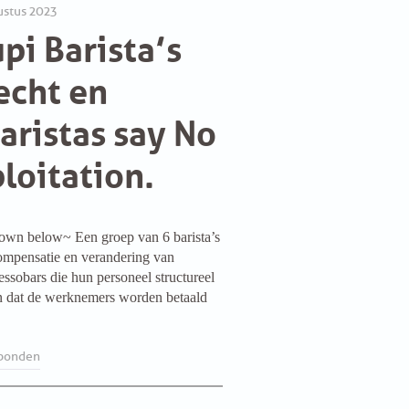
ustus 2023
pi Barista’s
echt en
Baristas say No
ploitation.
own below~ Een groep van 6 barista’s
ompensatie en verandering van
essobars die hun personeel structureel
en dat de werknemers worden betaald
bonden