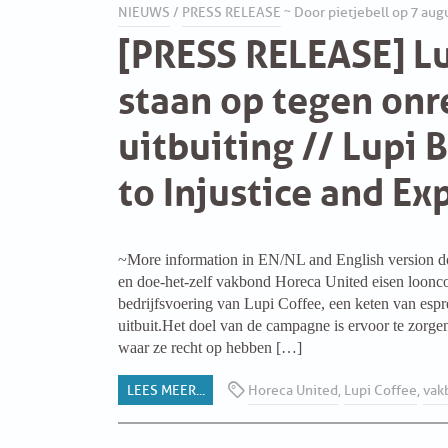
NIEUWS
/
PRESS RELEASE
~ Door pietjebell op 7 aug
[PRESS RELEASE] Lu
staan op tegen onr
uitbuiting // Lupi 
to Injustice and Ex
~More information in EN/NL and English version d
en doe-het-zelf vakbond Horeca United eisen loonc
bedrijfsvoering van Lupi Coffee, een keten van espr
uitbuit.Het doel van de campagne is ervoor te zorg
waar ze recht op hebben […]
LEES MEER...
Horeca United
,
Lupi Coffee
,
vak