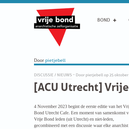
Search
for:
SKIP
BOND
BOND
TO
CONTENT
OVER DE VRIJE BOND
UITGANGSPUNTEN
Door
pietjebell
FAQ
Activiteit
DISCUSSIE
/
NIEUWS
~ Door pietjebell op 25 oktober
[ACU Utrecht] Vrij
WORD LID
Appelscha
CONTRIBUTIE
BookFair
4 November 2023 begint de eerste editie van het Vri
SOLIDARITEITSKAS
Vrije Bond Congress
Bond Utrecht Cafe. Een moment van samenkomst v
Vrije Bond leden (uit Utrecht) en niet-leden,
CONTACT
Benefiet
gecombineerd met een discussie waar elke anarchist