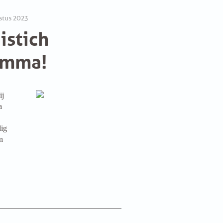
stus 2023
istich
amma!
ij
a
dig
n