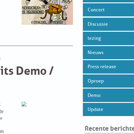
Concert
Discussie
lezing
Nieuws
3
its Demo /
Press release
Oproep
Demo
S
Update
de
ie
Recente bericht
ts