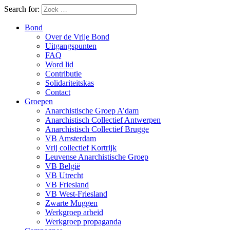
Search for:
Bond
Over de Vrije Bond
Uitgangspunten
FAQ
Word lid
Contributie
Solidariteitskas
Contact
Groepen
Anarchistische Groep A’dam
Anarchistisch Collectief Antwerpen
Anarchistisch Collectief Brugge
VB Amsterdam
Vrij collectief Kortrijk
Leuvense Anarchistische Groep
VB België
VB Utrecht
VB Friesland
VB West-Friesland
Zwarte Muggen
Werkgroep arbeid
Werkgroep propaganda