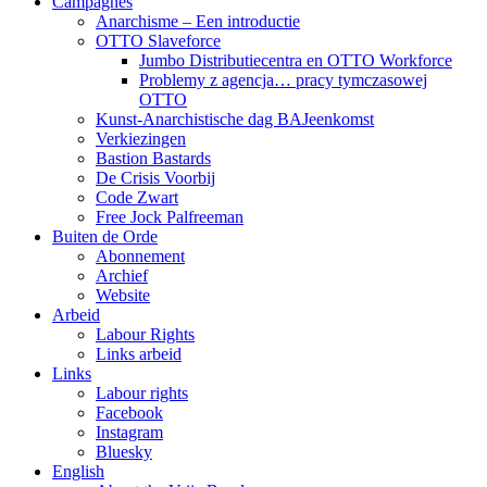
Campagnes
Anarchisme – Een introductie
OTTO Slaveforce
Jumbo Distributiecentra en OTTO Workforce
Problemy z agencja… pracy tymczasowej
OTTO
Kunst-Anarchistische dag BAJeenkomst
Verkiezingen
Bastion Bastards
De Crisis Voorbij
Code Zwart
Free Jock Palfreeman
Buiten de Orde
Abonnement
Archief
Website
Arbeid
Labour Rights
Links arbeid
Links
Labour rights
Facebook
Instagram
Bluesky
English