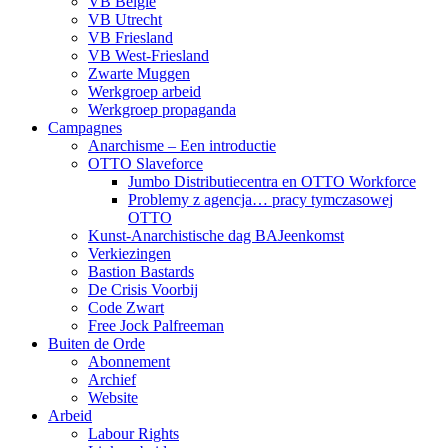
VB België
VB Utrecht
VB Friesland
VB West-Friesland
Zwarte Muggen
Werkgroep arbeid
Werkgroep propaganda
Campagnes
Anarchisme – Een introductie
OTTO Slaveforce
Jumbo Distributiecentra en OTTO Workforce
Problemy z agencja… pracy tymczasowej
OTTO
Kunst-Anarchistische dag BAJeenkomst
Verkiezingen
Bastion Bastards
De Crisis Voorbij
Code Zwart
Free Jock Palfreeman
Buiten de Orde
Abonnement
Archief
Website
Arbeid
Labour Rights