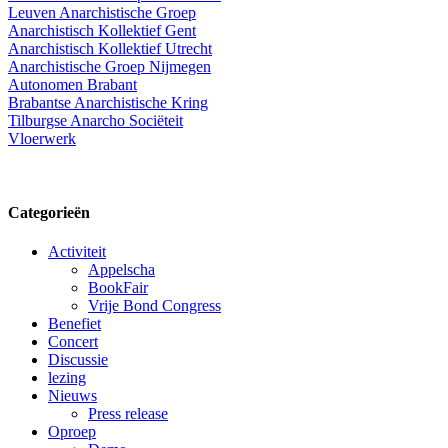
Leuven Anarchistische Groep
Anarchistisch Kollektief Gent
Anarchistisch Kollektief Utrecht
Anarchistische Groep Nijmegen
Autonomen Brabant
Brabantse Anarchistische Kring
Tilburgse Anarcho Sociëteit
Vloerwerk
Categorieën
Activiteit
Appelscha
BookFair
Vrije Bond Congress
Benefiet
Concert
Discussie
lezing
Nieuws
Press release
Oproep