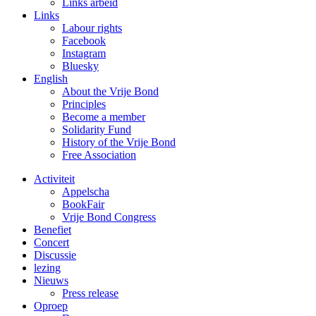
Links arbeid
Links
Labour rights
Facebook
Instagram
Bluesky
English
About the Vrije Bond
Principles
Become a member
Solidarity Fund
History of the Vrije Bond
Free Association
Activiteit
Appelscha
BookFair
Vrije Bond Congress
Benefiet
Concert
Discussie
lezing
Nieuws
Press release
Oproep