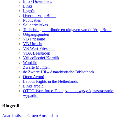
Info / Downloads
Links
Logo’s
Over de Vrije Bond
Publicaties
Solidariteitskas
Toelichting contributie en uitgaven van de Vrije Bond
Uitgangspunten
VB Friesland
VB Utrecht
VB West-Friesland
VBA Leesgroep
Vrij collectief Kortrijk
Word lid
Zwarte Muggen
de Zwarte Uil – Anarchistische Bibliotheek
Open Avond
Labour Rights in the Netherlands
Links arbeid
OTTO Workforce. Podejrzenia o wyzysk, zastraszanie,
wypadki.
Blogroll
Anarchistische Groep Amsterdam