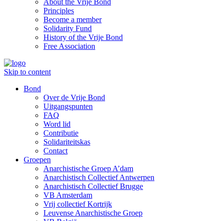
About the Vrije Bond
Principles
Become a member
Solidarity Fund
History of the Vrije Bond
Free Association
Skip to content
Bond
Over de Vrije Bond
Uitgangspunten
FAQ
Word lid
Contributie
Solidariteitskas
Contact
Groepen
Anarchistische Groep A’dam
Anarchistisch Collectief Antwerpen
Anarchistisch Collectief Brugge
VB Amsterdam
Vrij collectief Kortrijk
Leuvense Anarchistische Groep