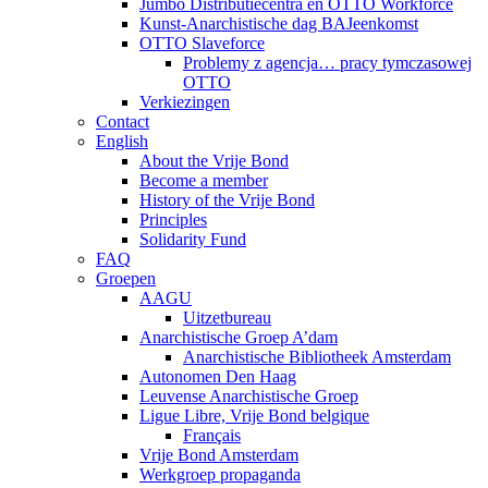
Jumbo Distributiecentra en OTTO Workforce
Kunst-Anarchistische dag BAJeenkomst
OTTO Slaveforce
Problemy z agencja… pracy tymczasowej
OTTO
Verkiezingen
Contact
English
About the Vrije Bond
Become a member
History of the Vrije Bond
Principles
Solidarity Fund
FAQ
Groepen
AAGU
Uitzetbureau
Anarchistische Groep A’dam
Anarchistische Bibliotheek Amsterdam
Autonomen Den Haag
Leuvense Anarchistische Groep
Ligue Libre, Vrije Bond belgique
Français
Vrije Bond Amsterdam
Werkgroep propaganda