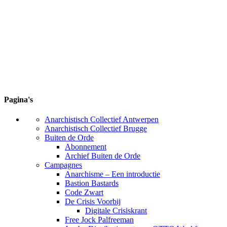
Pagina's
Anarchistisch Collectief Antwerpen
Anarchistisch Collectief Brugge
Buiten de Orde
Abonnement
Archief Buiten de Orde
Campagnes
Anarchisme – Een introductie
Bastion Bastards
Code Zwart
De Crisis Voorbij
Digitale Crisiskrant
Free Jock Palfreeman