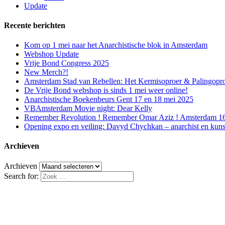
Update
Recente berichten
Kom op 1 mei naar het Anarchistische blok in Amsterdam
Webshop Update
Vrije Bond Congress 2025
New Merch?!
Amsterdam Stad van Rebellen: Het Kermisoproer & Palingopr
De Vrije Bond webshop is sinds 1 mei weer online!
Anarchistische Boekenbeurs Gent 17 en 18 mei 2025
VBAmsterdam Movie night: Dear Kelly
Remember Revolution ! Remember Omar Aziz ! Amsterdam 16 f
Opening expo en veiling: Davyd Chychkan – anarchist en kuns
Archieven
Archieven
Search for: