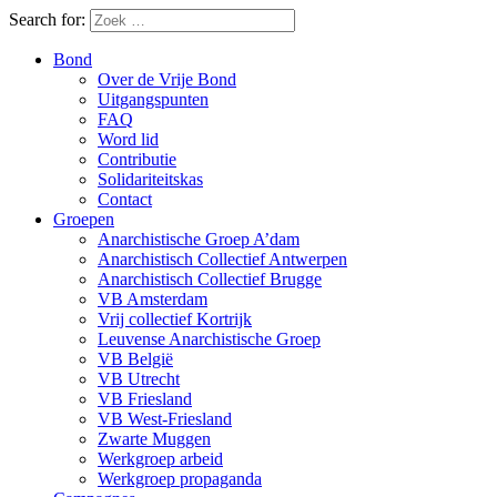
Search for:
Bond
Over de Vrije Bond
Uitgangspunten
FAQ
Word lid
Contributie
Solidariteitskas
Contact
Groepen
Anarchistische Groep A’dam
Anarchistisch Collectief Antwerpen
Anarchistisch Collectief Brugge
VB Amsterdam
Vrij collectief Kortrijk
Leuvense Anarchistische Groep
VB België
VB Utrecht
VB Friesland
VB West-Friesland
Zwarte Muggen
Werkgroep arbeid
Werkgroep propaganda