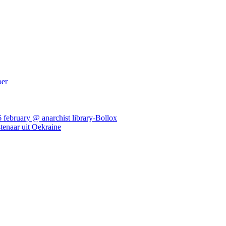
oer
ebruary @ anarchist library-Bollox
tenaar uit Oekraine