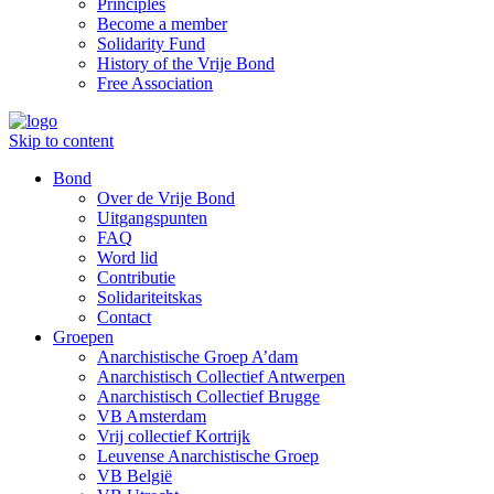
Principles
Become a member
Solidarity Fund
History of the Vrije Bond
Free Association
Skip to content
Bond
Over de Vrije Bond
Uitgangspunten
FAQ
Word lid
Contributie
Solidariteitskas
Contact
Groepen
Anarchistische Groep A’dam
Anarchistisch Collectief Antwerpen
Anarchistisch Collectief Brugge
VB Amsterdam
Vrij collectief Kortrijk
Leuvense Anarchistische Groep
VB België