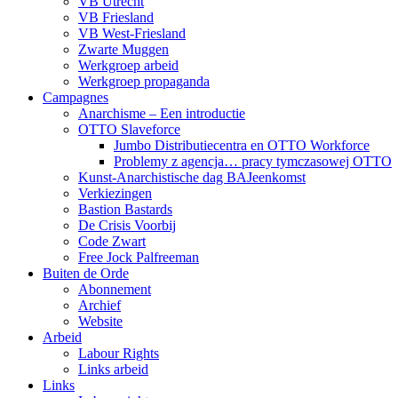
VB Utrecht
VB Friesland
VB West-Friesland
Zwarte Muggen
Werkgroep arbeid
Werkgroep propaganda
Campagnes
Anarchisme – Een introductie
OTTO Slaveforce
Jumbo Distributiecentra en OTTO Workforce
Problemy z agencja… pracy tymczasowej OTTO
Kunst-Anarchistische dag BAJeenkomst
Verkiezingen
Bastion Bastards
De Crisis Voorbij
Code Zwart
Free Jock Palfreeman
Buiten de Orde
Abonnement
Archief
Website
Arbeid
Labour Rights
Links arbeid
Links