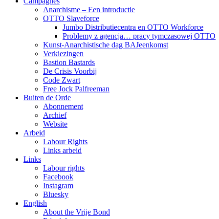
Campagnes
Anarchisme – Een introductie
OTTO Slaveforce
Jumbo Distributiecentra en OTTO Workforce
Problemy z agencja… pracy tymczasowej OTTO
Kunst-Anarchistische dag BAJeenkomst
Verkiezingen
Bastion Bastards
De Crisis Voorbij
Code Zwart
Free Jock Palfreeman
Buiten de Orde
Abonnement
Archief
Website
Arbeid
Labour Rights
Links arbeid
Links
Labour rights
Facebook
Instagram
Bluesky
English
About the Vrije Bond