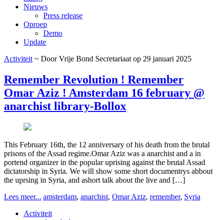
Nieuws
Press release
Oproep
Demo
Update
Activiteit
~ Door Vrije Bond Secretariaat op 29 januari 2025
Remember Revolution ! Remember
Omar Aziz ! Amsterdam 16 february @
anarchist library-Bollox
This February 16th, the 12 anniversary of his death from the brutal
prisons of the Assad regime.Omar Aziz was a anarchist and a in
portend organizer in the popular uprising against the brutal Assad
dictatorship in Syria. We will show some short documentrys abbout
the uprsing in Syria, and ashort talk about the live and […]
Lees meer...
amsterdam
,
anarchist
,
Omar Aziz
,
remember
,
Syria
Activiteit