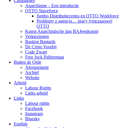
Campagnes
Anarchisme – Een introductie
OTTO Slaveforce
Jumbo Distributiecentra en OTTO Workforce
Problemy z agencja… pracy tymczasowej
OTTO
Kunst-Anarchistische dag BAJeenkomst
Verkiezingen
Bastion Bastards
De Crisis Voorbij
Code Zwart
Free Jock Palfreeman
Buiten de Orde
Abonnement
Archief
Website
Arbeid
Labour Rights
Links arbeid
Links
Labour rights
Facebook
Instagram
Bluesky
English