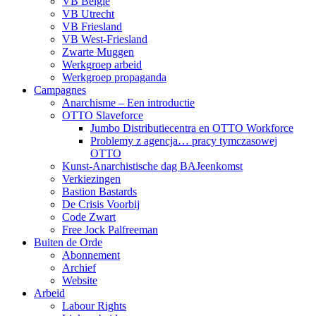
VB België
VB Utrecht
VB Friesland
VB West-Friesland
Zwarte Muggen
Werkgroep arbeid
Werkgroep propaganda
Campagnes
Anarchisme – Een introductie
OTTO Slaveforce
Jumbo Distributiecentra en OTTO Workforce
Problemy z agencja… pracy tymczasowej
OTTO
Kunst-Anarchistische dag BAJeenkomst
Verkiezingen
Bastion Bastards
De Crisis Voorbij
Code Zwart
Free Jock Palfreeman
Buiten de Orde
Abonnement
Archief
Website
Arbeid
Labour Rights