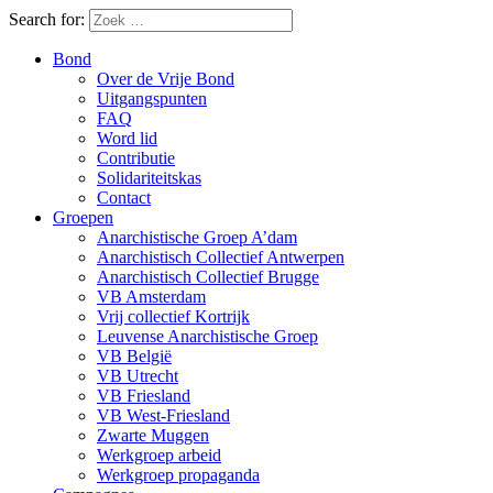
Search for:
Bond
Over de Vrije Bond
Uitgangspunten
FAQ
Word lid
Contributie
Solidariteitskas
Contact
Groepen
Anarchistische Groep A’dam
Anarchistisch Collectief Antwerpen
Anarchistisch Collectief Brugge
VB Amsterdam
Vrij collectief Kortrijk
Leuvense Anarchistische Groep
VB België
VB Utrecht
VB Friesland
VB West-Friesland
Zwarte Muggen
Werkgroep arbeid
Werkgroep propaganda