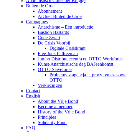
Anarchistisch Collectief Brugge
Buiten de Orde
Abonnement
Archief Buiten de Orde
Campagnes
Anarchisme – Een introductie
Bastion Bastards
Code Zwart
De Crisis Voorbij
Digitale Crisiskrant
Free Jock Palfreeman
Jumbo Distributiecentra en OTTO Workforce
Kunst-Anarchistische dag BAJeenkomst
OTTO Slaveforce
Problemy z agencja… pracy tymczasowej
OTTO
Verkiezingen
Contact
English
About the Vrije Bond
Become a member
History of the Vrije Bond
Principles
Solidarity Fund
FAQ