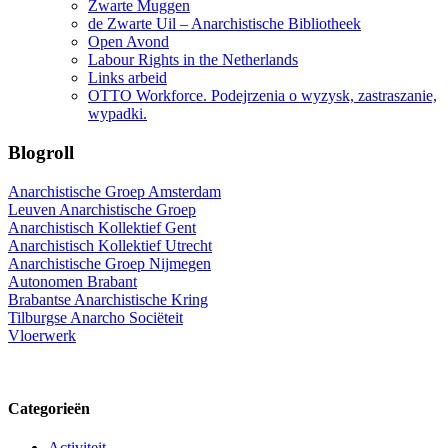
Zwarte Muggen
de Zwarte Uil – Anarchistische Bibliotheek
Open Avond
Labour Rights in the Netherlands
Links arbeid
OTTO Workforce. Podejrzenia o wyzysk, zastraszanie,
wypadki.
Blogroll
Anarchistische Groep Amsterdam
Leuven Anarchistische Groep
Anarchistisch Kollektief Gent
Anarchistisch Kollektief Utrecht
Anarchistische Groep Nijmegen
Autonomen Brabant
Brabantse Anarchistische Kring
Tilburgse Anarcho Sociëteit
Vloerwerk
Categorieën
Activiteit