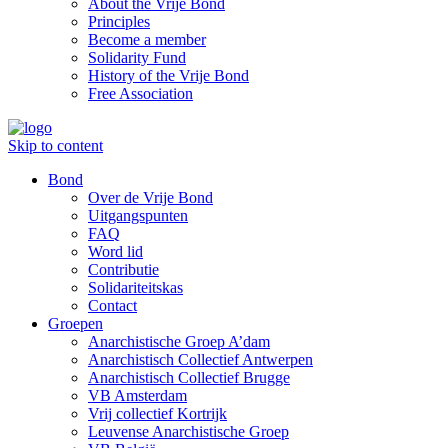
About the Vrije Bond
Principles
Become a member
Solidarity Fund
History of the Vrije Bond
Free Association
Skip to content
Bond
Over de Vrije Bond
Uitgangspunten
FAQ
Word lid
Contributie
Solidariteitskas
Contact
Groepen
Anarchistische Groep A’dam
Anarchistisch Collectief Antwerpen
Anarchistisch Collectief Brugge
VB Amsterdam
Vrij collectief Kortrijk
Leuvense Anarchistische Groep