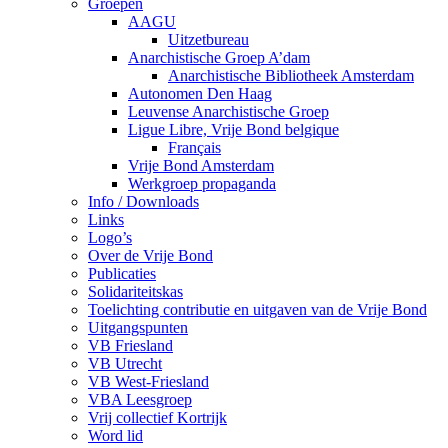
Groepen
AAGU
Uitzetbureau
Anarchistische Groep A’dam
Anarchistische Bibliotheek Amsterdam
Autonomen Den Haag
Leuvense Anarchistische Groep
Ligue Libre, Vrije Bond belgique
Français
Vrije Bond Amsterdam
Werkgroep propaganda
Info / Downloads
Links
Logo’s
Over de Vrije Bond
Publicaties
Solidariteitskas
Toelichting contributie en uitgaven van de Vrije Bond
Uitgangspunten
VB Friesland
VB Utrecht
VB West-Friesland
VBA Leesgroep
Vrij collectief Kortrijk
Word lid