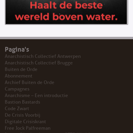
Pagina's
Anarchistisch Collectief Antwerpen
Anarchistisch Collectief Brugge
Buiten de Orde
Abonnement
Archief Buiten de Orde
Campagnes
Anarchisme – Een introductie
Bastion Bastards
Code Zwart
De Crisis Voorbij
Digitale Crisiskrant
Free Jock Palfreeman