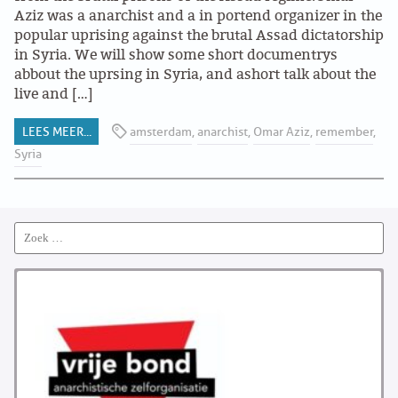
Aziz was a anarchist and a in portend organizer in the
ABONNEMENT
popular uprising against the brutal Assad dictatorship
in Syria. We will show some short documentrys
ARCHIEF
abbout the uprsing in Syria, and ashort talk about the
live and […]
WEBSITE
LEES MEER...
amsterdam
,
anarchist
,
Omar Aziz
,
remember
,
ARBEID
Syria
LABOUR RIGHTS
Search
LINKS ARBEID
for:
LINKS
LABOUR RIGHTS
FACEBOOK