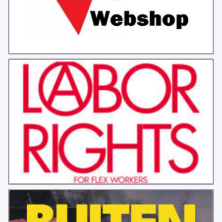
INSTAGRAM
BLUESKY
ENGLISH
ABOUT THE VRIJE BOND
PRINCIPLES
BECOME A MEMBER
SOLIDARITY FUND
HISTORY OF THE VRIJE BOND
FREE ASSOCIATION