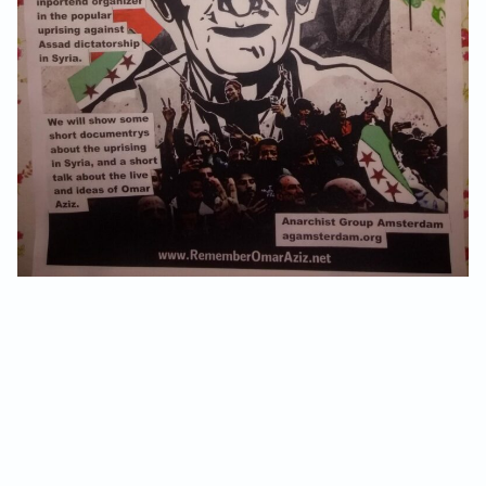
VB FRIESLAND
Oproep
VB WEST-FRIESLAND
Demo
ZWARTE MUGGEN
Update
WERKGROEP ARBEID
WERKGROEP PROPAGANDA
CAMPAGNES
ANARCHISME – EEN INTRODUCTIE
OTTO SLAVEFORCE
JUMBO DISTRIBUTIECENTRA EN OTTO WORKFORCE