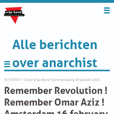
Search
for:
BOND
OVER DE VRIJE BOND
Alle berichten
UITGANGSPUNTEN
over anarchist
FAQ
WORD LID
Activiteit
ACTIVITEIT
~ Door Vrije Bond Secretariaat op 29 januari 2025
Remember Revolution !
CONTRIBUTIE
Appelscha
Remember Omar Aziz !
SOLIDARITEITSKAS
Amsterdam 16 february
BookFair
CONTACT