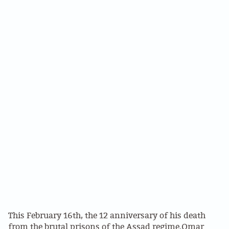
PROBLEMY Z AGENCJA… PRACY TYMCZASOWEJ
OTTO
KUNST-ANARCHISTISCHE DAG BAJEENKOMST
VERKIEZINGEN
BASTION BASTARDS
DE CRISIS VOORBIJ
CODE ZWART
FREE JOCK PALFREEMAN
BUITEN DE ORDE
This February 16th, the 12 anniversary of his death
from the brutal prisons of the Assad regime.Omar