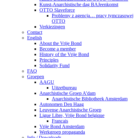
Kunst-Anarchistische dag BAJeenkomst
OTTO Slaveforce
Problemy z agencja… pracy tymczasowej
OTTO
Verkiezingen
Contact
English
About the Vrije Bond
Become a member
History of the Vrije Bond
Principles
Solidarity Fund
FAQ
Groepen
AAGU
Uitzetbureau
Anarchistische Groep A’dam
Anarchistische Bibliotheek Amsterdam
Autonomen Den Haag
Leuvense Anarchistische Groep
Ligue Libre, Vrije Bond belgique
Français
Vrije Bond Amsterdam
Werkgroep propaganda
Info / Downloads