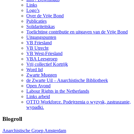
Links
Logo’s
Over de Vrije Bond
Publicaties
Solidariteitskas
Toelichting contributie en uitgaven van de Vrije Bond
Uitgangspunten
VB Friesland
VB Utrecht
VB West-Friesland
VBA Leesgroep
Vrij collectief Kortrijk
Word lid
Zwarte Muggen
de Zwarte Uil – Anarchistische Bibliotheek
Open Avond
Labour Rights in the Netherlands
Links arbeid
OTTO Workforce. Podejrzenia o wyzysk, zastraszanie,
wypadki.
Blogroll
Anarchistische Groep Amsterdam