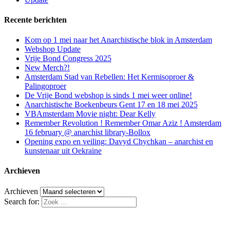
Recente berichten
Kom op 1 mei naar het Anarchistische blok in Amsterdam
Webshop Update
Vrije Bond Congress 2025
New Merch?!
Amsterdam Stad van Rebellen: Het Kermisoproer &
Palingoproer
De Vrije Bond webshop is sinds 1 mei weer online!
Anarchistische Boekenbeurs Gent 17 en 18 mei 2025
VBAmsterdam Movie night: Dear Kelly
Remember Revolution ! Remember Omar Aziz ! Amsterdam
16 february @ anarchist library-Bollox
Opening expo en veiling: Davyd Chychkan – anarchist en
kunstenaar uit Oekraine
Archieven
Archieven
Search for: