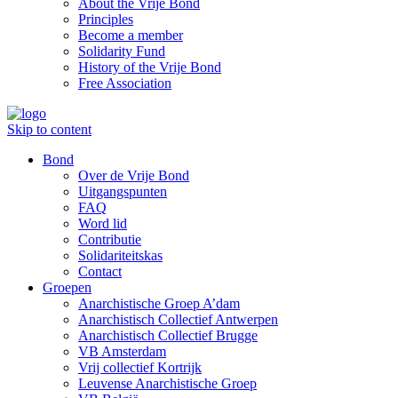
About the Vrije Bond
Principles
Become a member
Solidarity Fund
History of the Vrije Bond
Free Association
Skip to content
Bond
Over de Vrije Bond
Uitgangspunten
FAQ
Word lid
Contributie
Solidariteitskas
Contact
Groepen
Anarchistische Groep A’dam
Anarchistisch Collectief Antwerpen
Anarchistisch Collectief Brugge
VB Amsterdam
Vrij collectief Kortrijk
Leuvense Anarchistische Groep