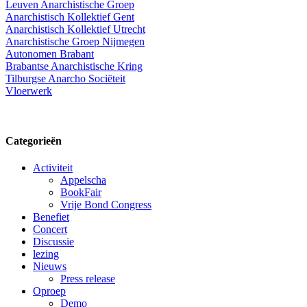
Leuven Anarchistische Groep
Anarchistisch Kollektief Gent
Anarchistisch Kollektief Utrecht
Anarchistische Groep Nijmegen
Autonomen Brabant
Brabantse Anarchistische Kring
Tilburgse Anarcho Sociëteit
Vloerwerk
Categorieën
Activiteit
Appelscha
BookFair
Vrije Bond Congress
Benefiet
Concert
Discussie
lezing
Nieuws
Press release
Oproep
Demo