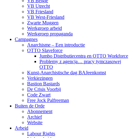
VB België
VB Utrecht
VB Friesland
VB West-Friesland
Zwarte Muggen
Werkgroep arbeid
Werkgroep propaganda
Campagnes
Anarchisme – Een introductie
OTTO Slaveforce
Jumbo Distributiecentra en OTTO Workforce
Problemy z agencja… pracy tymczasowej
OTTO
Kunst-Anarchistische dag BAJeenkomst
Verkiezingen
Bastion Bastards
De Crisis Voorbij
Code Zwart
Free Jock Palfreeman
Buiten de Orde
Abonnement
Archief
Website
Arbeid
Labour Rights