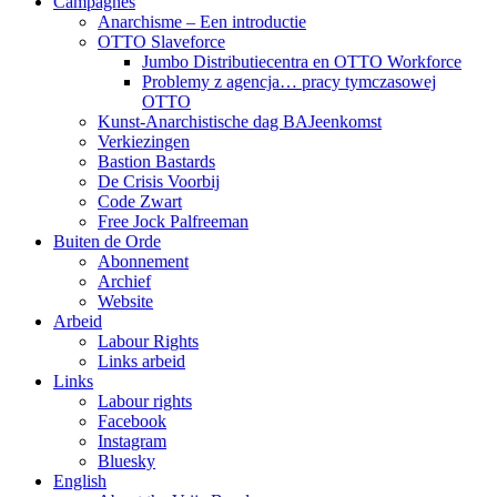
Campagnes
Anarchisme – Een introductie
OTTO Slaveforce
Jumbo Distributiecentra en OTTO Workforce
Problemy z agencja… pracy tymczasowej
OTTO
Kunst-Anarchistische dag BAJeenkomst
Verkiezingen
Bastion Bastards
De Crisis Voorbij
Code Zwart
Free Jock Palfreeman
Buiten de Orde
Abonnement
Archief
Website
Arbeid
Labour Rights
Links arbeid
Links
Labour rights
Facebook
Instagram
Bluesky
English