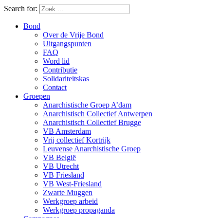
Search for:
Bond
Over de Vrije Bond
Uitgangspunten
FAQ
Word lid
Contributie
Solidariteitskas
Contact
Groepen
Anarchistische Groep A’dam
Anarchistisch Collectief Antwerpen
Anarchistisch Collectief Brugge
VB Amsterdam
Vrij collectief Kortrijk
Leuvense Anarchistische Groep
VB België
VB Utrecht
VB Friesland
VB West-Friesland
Zwarte Muggen
Werkgroep arbeid
Werkgroep propaganda