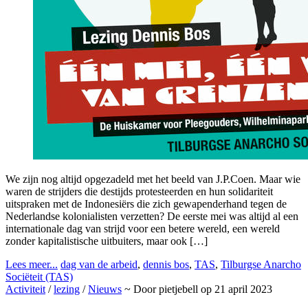
We zijn nog altijd opgezadeld met het beeld van J.P.Coen. Maar wie
waren de strijders die destijds protesteerden en hun solidariteit
uitspraken met de Indonesiërs die zich gewapenderhand tegen de
Nederlandse kolonialisten verzetten? De eerste mei was altijd al een
internationale dag van strijd voor een betere wereld, een wereld
zonder kapitalistische uitbuiters, maar ook […]
Lees meer...
dag van de arbeid
,
dennis bos
,
TAS
,
Tilburgse Anarcho
Sociëteit (TAS)
Activiteit
/
lezing
/
Nieuws
~ Door pietjebell op 21 april 2023