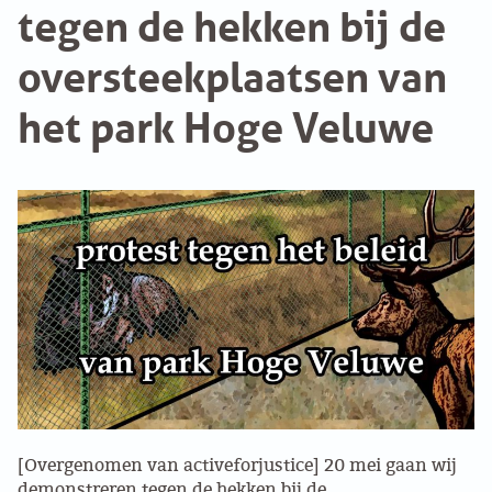
tegen de hekken bij de
GROEPEN
oversteekplaatsen van
BookFair
ANARCHISTISCHE GROEP A’DAM
het park Hoge Veluwe
Vrije Bond Congress
ANARCHISTISCH COLLECTIEF ANTWERPEN
Benefiet
ANARCHISTISCH COLLECTIEF BRUGGE
VB AMSTERDAM
Concert
VRIJ COLLECTIEF KORTRIJK
Discussie
LEUVENSE ANARCHISTISCHE GROEP
lezing
VB BELGIË
[Overgenomen van activeforjustice] 20 mei gaan wij
VB UTRECHT
Nieuws
demonstreren tegen de hekken bij de