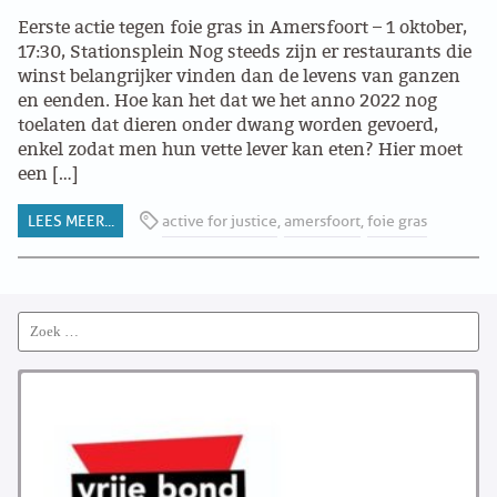
ABONNEMENT
Eerste actie tegen foie gras in Amersfoort – 1 oktober,
17:30, Stationsplein Nog steeds zijn er restaurants die
winst belangrijker vinden dan de levens van ganzen
ARCHIEF
en eenden. Hoe kan het dat we het anno 2022 nog
toelaten dat dieren onder dwang worden gevoerd,
WEBSITE
enkel zodat men hun vette lever kan eten? Hier moet
een […]
ARBEID
LEES MEER...
active for justice
,
amersfoort
,
foie gras
LABOUR RIGHTS
LINKS ARBEID
Search
for:
LINKS
LABOUR RIGHTS
FACEBOOK