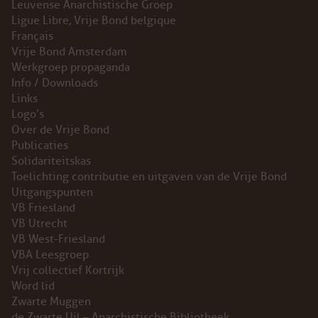
Leuvense Anarchistische Groep
Ligue Libre, Vrije Bond belgique
Français
Vrije Bond Amsterdam
Werkgroep propaganda
Info / Downloads
Links
Logo’s
Over de Vrije Bond
Publicaties
Solidariteitskas
Toelichting contributie en uitgaven van de Vrije Bond
Uitgangspunten
VB Friesland
VB Utrecht
VB West-Friesland
VBA Leesgroep
Vrij collectief Kortrijk
Word lid
Zwarte Muggen
de Zwarte Uil – Anarchistische Bibliotheek