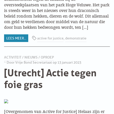
oversteekplaatsen van het park Hoge Veluwe. Het park
VB FRIESLAND
is steeds weer in het nieuws over hun draconisch
Press release
beleid rondom hekken, dieren en de wolf. Dit allemaal
om geld te verdienen door middel van de natuur die
VB WEST-FRIESLAND
door hun hekken bedwongen wordt, ten […]
Oproep
ZWARTE MUGGEN
LEES MEER...
active for justice
,
demonstratie
Demo
WERKGROEP ARBEID
ACTIVITEIT
/
NIEUWS
/
OPROEP
WERKGROEP PROPAGANDA
~ Door Vrije Bond Secretariaat op 13 januari 2023
Update
[Utrecht] Actie tegen
CAMPAGNES
foie gras
ANARCHISME – EEN INTRODUCTIE
OTTO SLAVEFORCE
[Overgenomen van Active for Justice] Helaas zijn er
JUMBO DISTRIBUTIECENTRA EN OTTO WORKFORCE