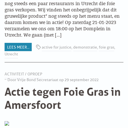
nog steeds een paar restaurants in Utrecht die foie
gras verkopen. Wij vinden het onbegrijpelijk dat dit
PROBLEMY Z AGENCJA… PRACY TYMCZASOWEJ
gruwelijke product* nog steeds op het menu staat, en
OTTO
daarom komen we in actie! Op zaterdag 21-01-2023
verzamelen we ons om 18:00 op het Domplein in
KUNST-ANARCHISTISCHE DAG BAJEENKOMST
Utrecht. We gaan (met […]
LEES MEER...
active for justice
,
demonstratie
,
foie gras
,
VERKIEZINGEN
Utrecht
BASTION BASTARDS
ACTIVITEIT
/
OPROEP
DE CRISIS VOORBIJ
~ Door Vrije Bond Secretariaat op 29 september 2022
Actie tegen Foie Gras in
CODE ZWART
Amersfoort
FREE JOCK PALFREEMAN
BUITEN DE ORDE