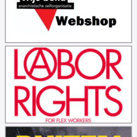
INSTAGRAM
BLUESKY
ENGLISH
ABOUT THE VRIJE BOND
PRINCIPLES
BECOME A MEMBER
SOLIDARITY FUND
HISTORY OF THE VRIJE BOND
FREE ASSOCIATION