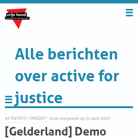
Search
for:
BOND
OVER DE VRIJE BOND
Alle berichten
UITGANGSPUNTEN
over active for
FAQ
justice
WORD LID
CONTRIBUTIE
Activiteit
SOLIDARITEITSKAS
ACTIVITEIT
/
OPROEP
~ Door pietjebell op 22 april 2023
[Gelderland] Demo
CONTACT
Appelscha