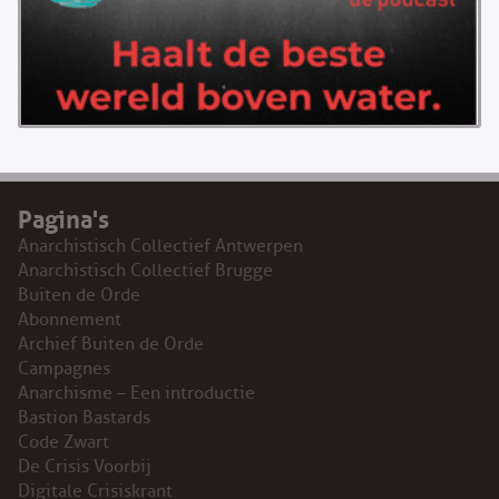
Pagina's
Anarchistisch Collectief Antwerpen
Anarchistisch Collectief Brugge
Buiten de Orde
Abonnement
Archief Buiten de Orde
Campagnes
Anarchisme – Een introductie
Bastion Bastards
Code Zwart
De Crisis Voorbij
Digitale Crisiskrant