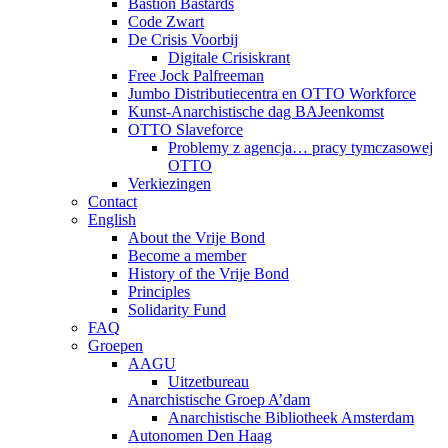
Bastion Bastards
Code Zwart
De Crisis Voorbij
Digitale Crisiskrant
Free Jock Palfreeman
Jumbo Distributiecentra en OTTO Workforce
Kunst-Anarchistische dag BAJeenkomst
OTTO Slaveforce
Problemy z agencja… pracy tymczasowej
OTTO
Verkiezingen
Contact
English
About the Vrije Bond
Become a member
History of the Vrije Bond
Principles
Solidarity Fund
FAQ
Groepen
AAGU
Uitzetbureau
Anarchistische Groep A’dam
Anarchistische Bibliotheek Amsterdam
Autonomen Den Haag