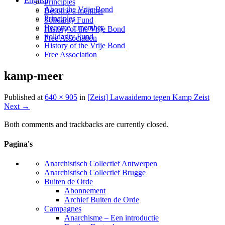
English
Principles
About the Vrije Bond
Become a member
Principles
Solidarity Fund
Become a member
History of the Vrije Bond
Solidarity Fund
Free Association
History of the Vrije Bond
Free Association
kamp-meer
Published
at
640 × 905
in
[Zeist] Lawaaidemo tegen Kamp Zeist
Next
→
Both comments and trackbacks are currently closed.
Pagina's
Anarchistisch Collectief Antwerpen
Anarchistisch Collectief Brugge
Buiten de Orde
Abonnement
Archief Buiten de Orde
Campagnes
Anarchisme – Een introductie