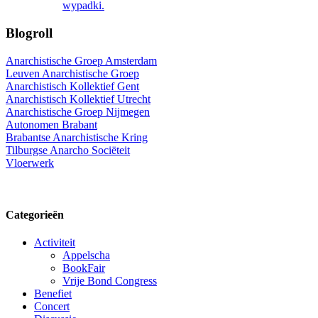
wypadki.
Blogroll
Anarchistische Groep Amsterdam
Leuven Anarchistische Groep
Anarchistisch Kollektief Gent
Anarchistisch Kollektief Utrecht
Anarchistische Groep Nijmegen
Autonomen Brabant
Brabantse Anarchistische Kring
Tilburgse Anarcho Sociëteit
Vloerwerk
Categorieën
Activiteit
Appelscha
BookFair
Vrije Bond Congress
Benefiet
Concert