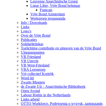
Leuvense Anarchistische Groep
Ligue Libre, Vrije Bond belgique
Français
Vrije Bond Amsterdam
Werkgroep propaganda
Info / Downloads
Links
Logo’s
Over de Vrije Bond
Publicaties
Solidariteitskas
Toelichting contributie en uitgaven van de Vrije Bond
Uitgangspunten
VB Friesland
VB Utrecht
VB West-Friesland
VBA Leesgroep
Vrij collectief Kortrijk
Word lid
Zwarte Muggen
de Zwarte Uil – Anarchistische Bibliotheek
Open Avond
Labour Rights in the Netherlands
Links arbeid
OTTO Workforce. Podejrzenia o wyzysk, zastraszanie,