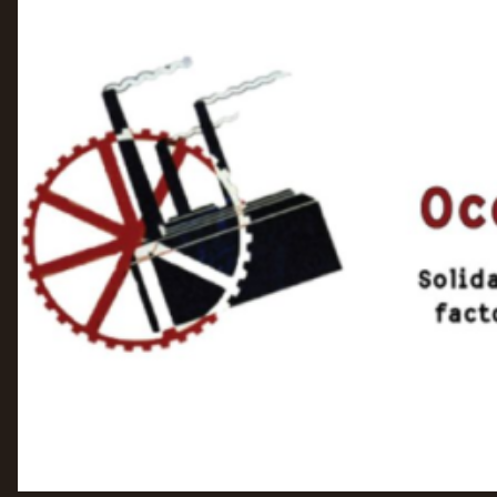
VB FRIESLAND
VB WEST-FRIESLAND
ZWARTE MUGGEN
WERKGROEP ARBEID
WERKGROEP PROPAGANDA
CAMPAGNES
ANARCHISME – EEN INTRODUCTIE
OTTO SLAVEFORCE
JUMBO DISTRIBUTIECENTRA EN OTTO WORKFORCE