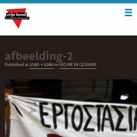
Search
for:
BOND
OVER DE VRIJE BOND
afbeelding-2
UITGANGSPUNTEN
Published
at
1080 × 1080
in
VIO.ME IN GEVAAR!
FAQ
WORD LID
CONTRIBUTIE
SOLIDARITEITSKAS
CONTACT