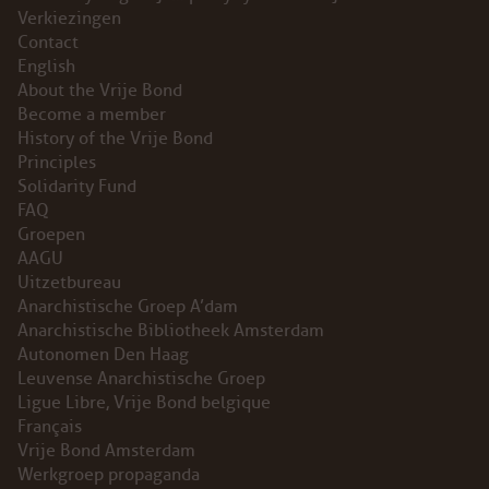
Verkiezingen
INSTAGRAM
Contact
English
BLUESKY
About the Vrije Bond
Become a member
History of the Vrije Bond
ENGLISH
Principles
Solidarity Fund
ABOUT THE VRIJE BOND
FAQ
Groepen
PRINCIPLES
AAGU
Uitzetbureau
Anarchistische Groep A’dam
BECOME A MEMBER
Anarchistische Bibliotheek Amsterdam
Autonomen Den Haag
SOLIDARITY FUND
Leuvense Anarchistische Groep
Ligue Libre, Vrije Bond belgique
HISTORY OF THE VRIJE BOND
Français
Vrije Bond Amsterdam
FREE ASSOCIATION
Werkgroep propaganda