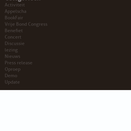
Activiteit
Appelscha
BookFair
Vrije Bond Congress
Benefiet
Concert
Discussie
lezing
Nieuws
Press release
Oproep
Demo
Update