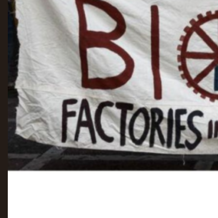
GROEPEN
ANARCHISTISCHE GROEP A’DAM
ANARCHISTISCH COLLECTIEF ANTWERPEN
ANARCHISTISCH COLLECTIEF BRUGGE
VB AMSTERDAM
VRIJ COLLECTIEF KORTRIJK
LEUVENSE ANARCHISTISCHE GROEP
VB BELGIË
VB UTRECHT