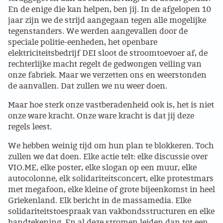
En de enige die kan helpen, ben jij. In de afgelopen 10
ABONNEMENT
jaar zijn we de strijd aangegaan tegen alle mogelijke
tegenstanders. We werden aangevallen door de
ARCHIEF
speciale politie-eenheden, het openbare
elektriciteitsbedrijf DEI sloot de stroomtoevoer af, de
WEBSITE
rechterlijke macht regelt de gedwongen veiling van
onze fabriek. Maar we verzetten ons en weerstonden
ARBEID
de aanvallen. Dat zullen we nu weer doen.
Maar hoe sterk onze vastberadenheid ook is, het is niet
LABOUR RIGHTS
onze ware kracht. Onze ware kracht is dat jij deze
regels leest.
LINKS ARBEID
We hebben weinig tijd om hun plan te blokkeren. Toch
zullen we dat doen. Elke actie telt: elke discussie over
LINKS
VIO.ME, elke poster, elke slogan op een muur, elke
autocolonne, elk solidariteitsconcert, elke protestmars
LABOUR RIGHTS
met megafoon, elke kleine of grote bijeenkomst in heel
Griekenland. Elk bericht in de massamedia. Elke
solidariteitstoespraak van vakbondsstructuren en elke
FACEBOOK
handtekening. En al deze stromen leiden dan tot een