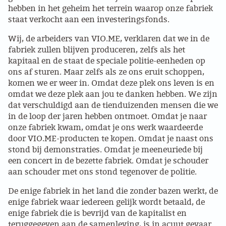
hebben in het geheim het terrein waarop onze fabriek
staat verkocht aan een investeringsfonds.
PROBLEMY Z AGENCJA… PRACY TYMCZASOWEJ
OTTO
Wij, de arbeiders van VIO.ME, verklaren dat we in de
fabriek zullen blijven produceren, zelfs als het
KUNST-ANARCHISTISCHE DAG BAJEENKOMST
kapitaal en de staat de speciale politie-eenheden op
ons af sturen. Maar zelfs als ze ons eruit schoppen,
komen we er weer in. Omdat deze plek ons ​​leven is en
VERKIEZINGEN
omdat we deze plek aan jou te danken hebben. We zijn
dat verschuldigd aan de tienduizenden mensen die we
BASTION BASTARDS
in de loop der jaren hebben ontmoet. Omdat je naar
onze fabriek kwam, omdat je ons werk waardeerde
DE CRISIS VOORBIJ
door VIO.ME-producten te kopen. Omdat je naast ons
stond bij demonstraties. Omdat je meeneuriede bij
CODE ZWART
een concert in de bezette fabriek. Omdat je schouder
aan schouder met ons stond tegenover de politie.
FREE JOCK PALFREEMAN
De enige fabriek in het land die zonder bazen werkt, de
enige fabriek waar iedereen gelijk wordt betaald, de
BUITEN DE ORDE
enige fabriek die is bevrijd van de kapitalist en
teruggegeven aan de samenleving, is in acuut gevaar.