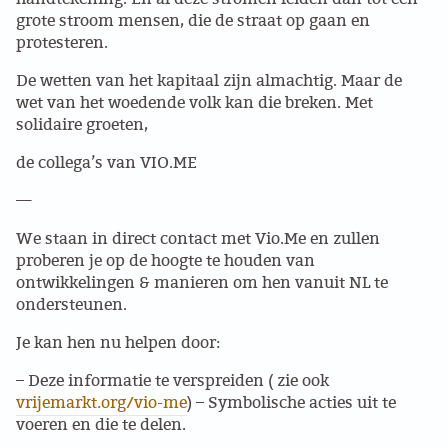
grote stroom mensen, die de straat op gaan en
INSTAGRAM
protesteren.
BLUESKY
De wetten van het kapitaal zijn almachtig. Maar de
wet van het woedende volk kan die breken. Met
solidaire groeten,
ENGLISH
de collega’s van VIO.ME
ABOUT THE VRIJE BOND
—
PRINCIPLES
We staan in direct contact met Vio.Me en zullen
proberen je op de hoogte te houden van
ontwikkelingen & manieren om hen vanuit NL te
BECOME A MEMBER
ondersteunen.
SOLIDARITY FUND
Je kan hen nu helpen door:
– Deze informatie te verspreiden ( zie ook
HISTORY OF THE VRIJE BOND
vrijemarkt.org/vio-me
) – Symbolische acties uit te
voeren en die te delen.
FREE ASSOCIATION