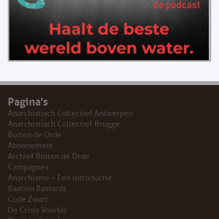
Pagina's
Anarchistisch Collectief Antwerpen
Anarchistisch Collectief Brugge
Buiten de Orde
Abonnement
Archief Buiten de Orde
Campagnes
Anarchisme – Een introductie
Bastion Bastards
Code Zwart
De Crisis Voorbij