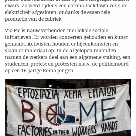
dwars. Zo werd tijdens een corona-lockdown zelfs de
Concert
GROEPEN
elektriciteit afgesloten, ondanks de essentiële
productie van de fabriek.
ANARCHISTISCHE GROEP A’DAM
Discussie
Vio.Me is nauw verbonden met lokale sociale
initiatieven. Er worden concerten gehouden en kunst
ANARCHISTISCH COLLECTIEF ANTWERPEN
gemaakt. Activisten houden er bijeenkomsten en
lezing
slaan er materiaal op. In de afgelopen maanden
ANARCHISTISCH COLLECTIEF BRUGGE
namen de werkers deel aan een algemene staking, een
studenten-protest en protesten n.a.v. de politiemoord
Nieuws
op een 16-jarige Roma jongen.
VB AMSTERDAM
VRIJ COLLECTIEF KORTRIJK
Press release
LEUVENSE ANARCHISTISCHE GROEP
Oproep
VB BELGIË
Demo
VB UTRECHT