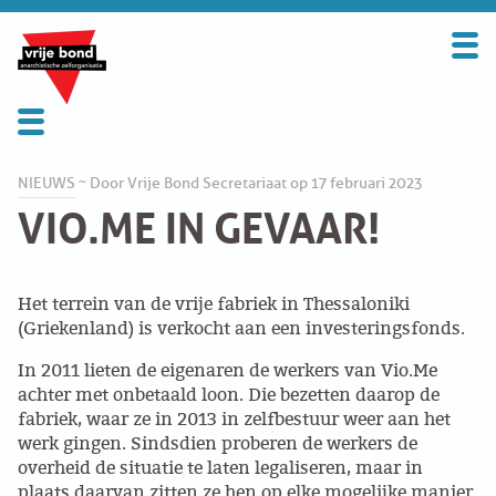
Search
for:
BOND
OVER DE VRIJE BOND
Activiteit
NIEUWS
~ Door Vrije Bond Secretariaat op 17 februari 2023
VIO.ME IN GEVAAR!
UITGANGSPUNTEN
Appelscha
FAQ
Het terrein van de vrije fabriek in Thessaloniki
WORD LID
BookFair
(Griekenland) is verkocht aan een investeringsfonds.
CONTRIBUTIE
In 2011 lieten de eigenaren de werkers van Vio.Me
Vrije Bond Congress
achter met onbetaald loon. Die bezetten daarop de
fabriek, waar ze in 2013 in zelfbestuur weer aan het
SOLIDARITEITSKAS
werk gingen. Sindsdien proberen de werkers de
Benefiet
overheid de situatie te laten legaliseren, maar in
CONTACT
plaats daarvan zitten ze hen op elke mogelijke manier