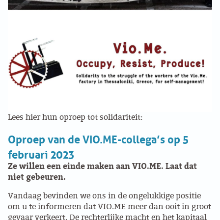
Update
VB FRIESLAND
VB WEST-FRIESLAND
ZWARTE MUGGEN
WERKGROEP ARBEID
WERKGROEP PROPAGANDA
Lees hier hun oproep tot solidariteit:
Oproep van de VIO.ME-collega’s op 5
CAMPAGNES
februari 2023
Ze willen een einde maken aan VIO.ME. Laat dat
ANARCHISME – EEN INTRODUCTIE
niet gebeuren.
OTTO SLAVEFORCE
Vandaag bevinden we ons in de ongelukkige positie
om u te informeren dat VIO.ME meer dan ooit in groot
JUMBO DISTRIBUTIECENTRA EN OTTO WORKFORCE
gevaar verkeert. De rechterlijke macht en het kapitaal