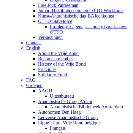
Free Jock Palfreeman
Jumbo Distributiecentra en OTTO Workforce
Kunst-Anarchistische dag BAJeenkomst
OTTO Slaveforce
Problemy z agencja… pracy tymczasowej
OTTO
Verkiezingen
Contact
English
About the Vrije Bond
Become a member
History of the Vrije Bond
Principles
Solidarity Fund
FAQ
Groepen
AAGU
Uitzetbureau
Anarchistische Groep A’dam
Anarchistische Bibliotheek Amsterdam
Autonomen Den Haag
Leuvense Anarchistische Groep
Ligue Libre, Vrije Bond belgique
Français