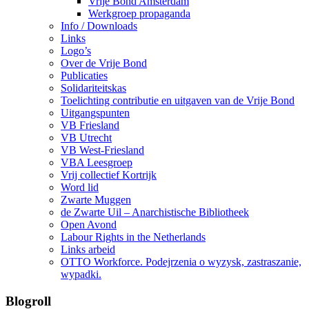
Vrije Bond Amsterdam
Werkgroep propaganda
Info / Downloads
Links
Logo’s
Over de Vrije Bond
Publicaties
Solidariteitskas
Toelichting contributie en uitgaven van de Vrije Bond
Uitgangspunten
VB Friesland
VB Utrecht
VB West-Friesland
VBA Leesgroep
Vrij collectief Kortrijk
Word lid
Zwarte Muggen
de Zwarte Uil – Anarchistische Bibliotheek
Open Avond
Labour Rights in the Netherlands
Links arbeid
OTTO Workforce. Podejrzenia o wyzysk, zastraszanie,
wypadki.
Blogroll