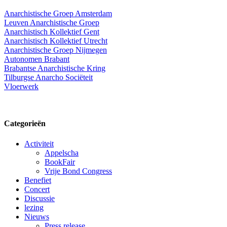
Anarchistische Groep Amsterdam
Leuven Anarchistische Groep
Anarchistisch Kollektief Gent
Anarchistisch Kollektief Utrecht
Anarchistische Groep Nijmegen
Autonomen Brabant
Brabantse Anarchistische Kring
Tilburgse Anarcho Sociëteit
Vloerwerk
Categorieën
Activiteit
Appelscha
BookFair
Vrije Bond Congress
Benefiet
Concert
Discussie
lezing
Nieuws
Press release