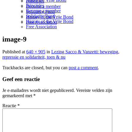
About the Vrije Bond
Principles
Principles
Become a member
Become a member
Solidarity Fund
Solidarity Fund
History of the Vrije Bond
History of the Vrije Bond
Free Association
Free Association
image-9
Published
at
640 × 905
in
Lezing Sacco & Vanzetti: beweging,
repressie en solidariteit, toen & nu
Trackbacks are closed, but you can
post a comment
.
Geef een reactie
Je e-mailadres wordt niet gepubliceerd.
Vereiste velden zijn
gemarkeerd met
*
Reactie
*