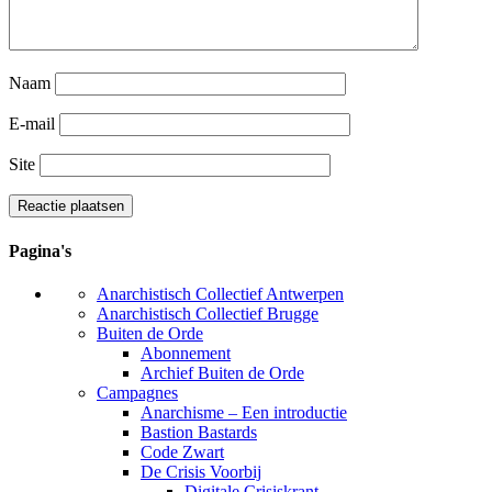
Naam
E-mail
Site
Pagina's
Anarchistisch Collectief Antwerpen
Anarchistisch Collectief Brugge
Buiten de Orde
Abonnement
Archief Buiten de Orde
Campagnes
Anarchisme – Een introductie
Bastion Bastards
Code Zwart
De Crisis Voorbij
Digitale Crisiskrant