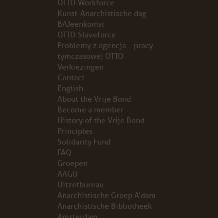
OTTO Workforce
Kunst-Anarchistische dag
PROBLEMY Z AGENCJA… PRACY TYMCZASOWEJ OTT
BAJeenkomst
OTTO Slaveforce
Problemy z agencja… pracy
KUNST-ANARCHISTISCHE DAG BAJEENKOMST
tymczasowej OTTO
Verkiezingen
VERKIEZINGEN
Contact
English
BASTION BASTARDS
About the Vrije Bond
Become a member
DE CRISIS VOORBIJ
History of the Vrije Bond
Principles
Solidarity Fund
CODE ZWART
FAQ
Groepen
FREE JOCK PALFREEMAN
AAGU
Uitzetbureau
BUITEN DE ORDE
Anarchistische Groep A’dam
Anarchistische Bibliotheek
Amsterdam
ABONNEMENT