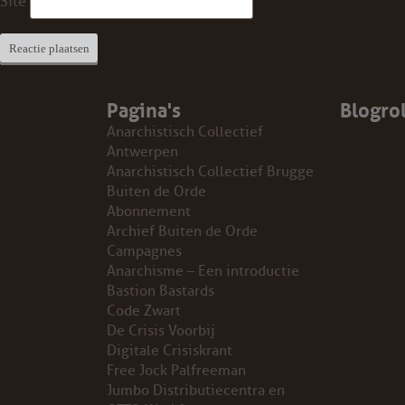
Site
VB FRIESLAND
VB WEST-FRIESLAND
Pagina's
Blogrol
ZWARTE MUGGEN
Anarchistisch Collectief
Antwerpen
WERKGROEP ARBEID
Anarchistisch Collectief Brugge
Buiten de Orde
Abonnement
WERKGROEP PROPAGANDA
Archief Buiten de Orde
Campagnes
CAMPAGNES
Anarchisme – Een introductie
Bastion Bastards
ANARCHISME – EEN INTRODUCTIE
Code Zwart
De Crisis Voorbij
Digitale Crisiskrant
OTTO SLAVEFORCE
Free Jock Palfreeman
Jumbo Distributiecentra en
JUMBO DISTRIBUTIECENTRA EN OTTO WORKFORCE