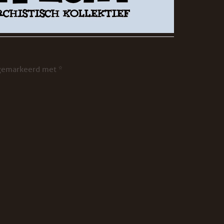
 gemarkeerd met
*