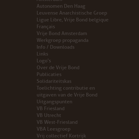
Autonomen Den Haag
Leuvense Anarchistische Groep
ARCHIEF
Ligue Libre, Vrije Bond belgique
Français
WEBSITE
Vrije Bond Amsterdam
Werkgroep propaganda
ARBEID
Info / Downloads
Links
Logo’s
LABOUR RIGHTS
Over de Vrije Bond
Publicaties
LINKS ARBEID
Solidariteitskas
Toelichting contributie en
LINKS
uitgaven van de Vrije Bond
Uitgangspunten
VB Friesland
LABOUR RIGHTS
VB Utrecht
VB West-Friesland
FACEBOOK
VBA Leesgroep
Vrij collectief Kortrijk