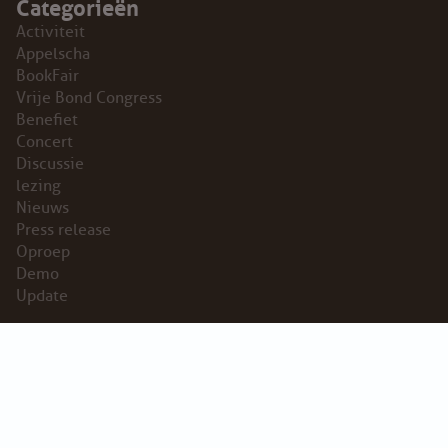
Categorieën
Activiteit
Appelscha
BookFair
Vrije Bond Congress
Benefiet
Concert
Discussie
lezing
Nieuws
Press release
Oproep
Demo
Update