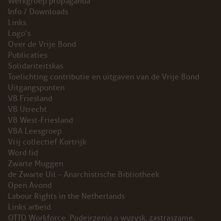
Werkgroep propaganda
ABONNEMENT
Info / Downloads
Links
Logo’s
ARCHIEF
Over de Vrije Bond
Publicaties
WEBSITE
Solidariteitskas
Toelichting contributie en uitgaven van de Vrije Bond
ARBEID
Uitgangspunten
VB Friesland
VB Utrecht
LABOUR RIGHTS
VB West-Friesland
VBA Leesgroep
LINKS ARBEID
Vrij collectief Kortrijk
Word lid
LINKS
Zwarte Muggen
de Zwarte Uil – Anarchistische Bibliotheek
Open Avond
LABOUR RIGHTS
Labour Rights in the Netherlands
Links arbeid
FACEBOOK
OTTO Workforce. Podejrzenia o wyzysk, zastraszanie,