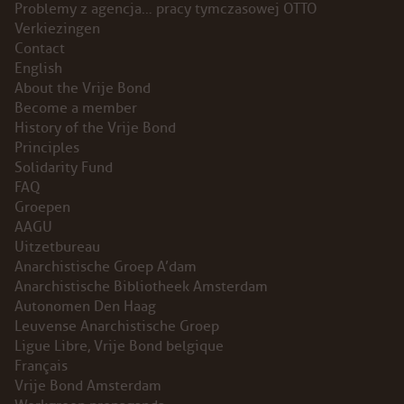
Problemy z agencja… pracy tymczasowej OTTO
Verkiezingen
PROBLEMY Z AGENCJA… PRACY TYMCZASOWEJ
Contact
OTTO
English
About the Vrije Bond
KUNST-ANARCHISTISCHE DAG BAJEENKOMST
Become a member
History of the Vrije Bond
Principles
VERKIEZINGEN
Solidarity Fund
FAQ
BASTION BASTARDS
Groepen
AAGU
DE CRISIS VOORBIJ
Uitzetbureau
Anarchistische Groep A’dam
CODE ZWART
Anarchistische Bibliotheek Amsterdam
Autonomen Den Haag
Leuvense Anarchistische Groep
FREE JOCK PALFREEMAN
Ligue Libre, Vrije Bond belgique
Français
BUITEN DE ORDE
Vrije Bond Amsterdam