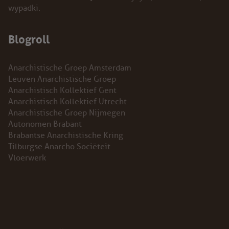
wypadki.
INSTAGRAM
Blogroll
BLUESKY
ENGLISH
Anarchistische Groep Amsterdam
Leuven Anarchistische Groep
Anarchistisch Kollektief Gent
ABOUT THE VRIJE BOND
Anarchistisch Kollektief Utrecht
Anarchistische Groep Nijmegen
PRINCIPLES
Autonomen Brabant
Brabantse Anarchistische Kring
BECOME A MEMBER
Tilburgse Anarcho Sociëteit
Vloerwerk
SOLIDARITY FUND
HISTORY OF THE VRIJE BOND
FREE ASSOCIATION