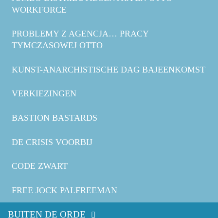
WORKFORCE
PROBLEMY Z AGENCJA… PRACY
TYMCZASOWEJ OTTO
KUNST-ANARCHISTISCHE DAG BAJEENKOMST
VERKIEZINGEN
BASTION BASTARDS
DE CRISIS VOORBIJ
CODE ZWART
FREE JOCK PALFREEMAN
BUITEN DE ORDE