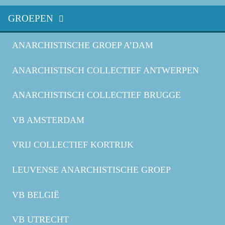
GROEPEN
ANARCHISTISCHE GROEP A’DAM
ANARCHISTISCH COLLECTIEF ANTWERPEN
ANARCHISTISCH COLLECTIEF BRUGGE
VB AMSTERDAM
VRIJ COLLECTIEF KORTRIJK
LEUVENSE ANARCHISTISCHE GROEP
VB BELGIË
VB UTRECHT