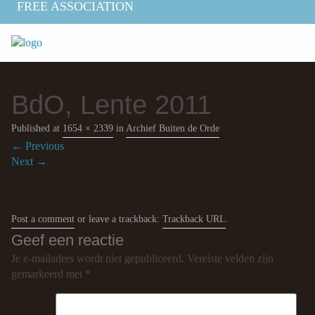
FREE ASSOCIATION
BdO, Lente 2011
Published
at
1654 × 2339
in
Archief Buiten de Orde
←
Previous
Next
→
Post a comment
or leave a trackback:
Trackback URL
.
Geef een reactie
Je e-mailadres wordt niet gepubliceerd.
Vereiste velden zijn
gemarkeerd met
*