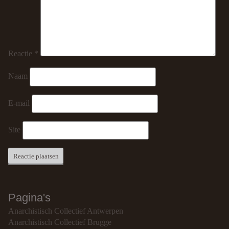
Reactie
*
Naam
E-mail
Site
Pagina's
Anarchistisch Collectief Antwerpen
Anarchistisch Collectief Brugge