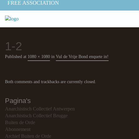
FREE ASSOCIATION
1-2
Published
at
1080 × 1080
in
Vul de Vrije Bond enquete in!
Both comments and trackbacks are currently closed.
Pagina's
Anarchistisch Collectief Antwerpen
Anarchistisch Collectief Brugge
Buiten de Orde
Abonnement
Archief Buiten de Orde