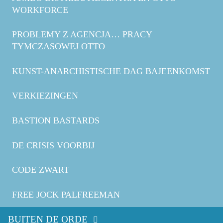
WORKFORCE
PROBLEMY Z AGENCJA… PRACY
TYMCZASOWEJ OTTO
KUNST-ANARCHISTISCHE DAG BAJEENKOMST
VERKIEZINGEN
BASTION BASTARDS
DE CRISIS VOORBIJ
CODE ZWART
FREE JOCK PALFREEMAN
BUITEN DE ORDE