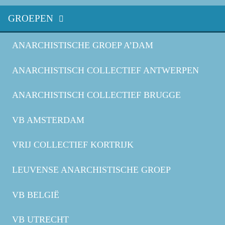
GROEPEN
ANARCHISTISCHE GROEP A’DAM
ANARCHISTISCH COLLECTIEF ANTWERPEN
ANARCHISTISCH COLLECTIEF BRUGGE
VB AMSTERDAM
VRIJ COLLECTIEF KORTRIJK
LEUVENSE ANARCHISTISCHE GROEP
VB BELGIË
VB UTRECHT