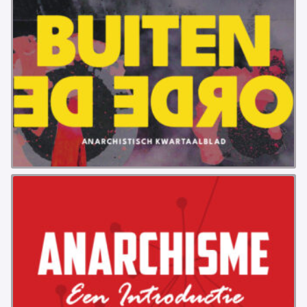
VB FRIESLAND
VB WEST-FRIESLAND
ZWARTE MUGGEN
WERKGROEP ARBEID
WERKGROEP PROPAGANDA
CAMPAGNES
ANARCHISME – EEN INTRODUCTIE
OTTO SLAVEFORCE
JUMBO DISTRIBUTIECENTRA EN OTTO WORKFORCE