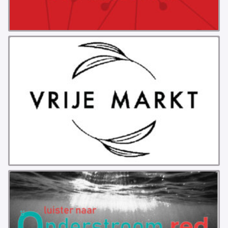
PROBLEMY Z AGENCJA… PRACY TYMCZASOWEJ
OTTO
KUNST-ANARCHISTISCHE DAG BAJEENKOMST
VERKIEZINGEN
BASTION BASTARDS
DE CRISIS VOORBIJ
CODE ZWART
FREE JOCK PALFREEMAN
BUITEN DE ORDE