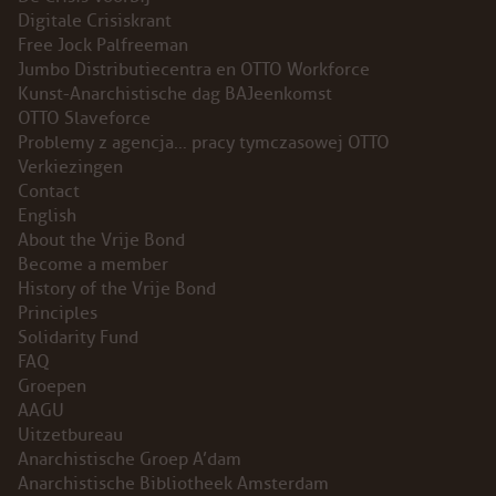
Digitale Crisiskrant
INSTAGRAM
Free Jock Palfreeman
Jumbo Distributiecentra en OTTO Workforce
BLUESKY
Kunst-Anarchistische dag BAJeenkomst
OTTO Slaveforce
Problemy z agencja… pracy tymczasowej OTTO
ENGLISH
Verkiezingen
Contact
ABOUT THE VRIJE BOND
English
About the Vrije Bond
PRINCIPLES
Become a member
History of the Vrije Bond
Principles
BECOME A MEMBER
Solidarity Fund
FAQ
SOLIDARITY FUND
Groepen
AAGU
HISTORY OF THE VRIJE BOND
Uitzetbureau
Anarchistische Groep A’dam
FREE ASSOCIATION
Anarchistische Bibliotheek Amsterdam