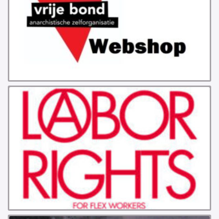
GROEPEN
ANARCHISTISCHE GROEP A’DAM
ANARCHISTISCH COLLECTIEF ANTWERPEN
ANARCHISTISCH COLLECTIEF BRUGGE
VB AMSTERDAM
VRIJ COLLECTIEF KORTRIJK
LEUVENSE ANARCHISTISCHE GROEP
VB BELGIË
VB UTRECHT