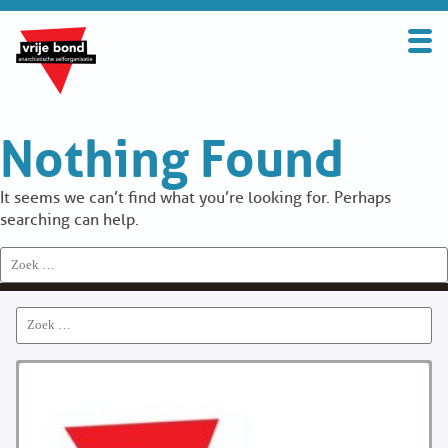
Search
for:
BOND
Nothing Found
OVER DE VRIJE BOND
UITGANGSPUNTEN
It seems we can’t find what you’re looking for. Perhaps
searching can help.
FAQ
Search
for:
WORD LID
Search
CONTRIBUTIE
for:
SOLIDARITEITSKAS
CONTACT