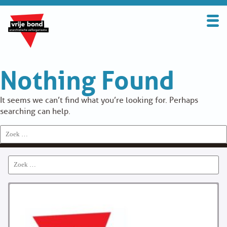
Search
for:
BOND
Nothing Found
OVER DE VRIJE BOND
UITGANGSPUNTEN
It seems we can’t find what you’re looking for. Perhaps
searching can help.
FAQ
Search
for:
WORD LID
Search
CONTRIBUTIE
for:
SOLIDARITEITSKAS
CONTACT