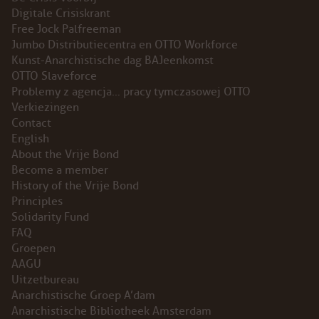
Digitale Crisiskrant
INSTAGRAM
Free Jock Palfreeman
Jumbo Distributiecentra en OTTO Workforce
BLUESKY
Kunst-Anarchistische dag BAJeenkomst
OTTO Slaveforce
Problemy z agencja… pracy tymczasowej OTTO
ENGLISH
Verkiezingen
Contact
ABOUT THE VRIJE BOND
English
About the Vrije Bond
PRINCIPLES
Become a member
History of the Vrije Bond
Principles
BECOME A MEMBER
Solidarity Fund
FAQ
SOLIDARITY FUND
Groepen
AAGU
HISTORY OF THE VRIJE BOND
Uitzetbureau
Anarchistische Groep A’dam
FREE ASSOCIATION
Anarchistische Bibliotheek Amsterdam