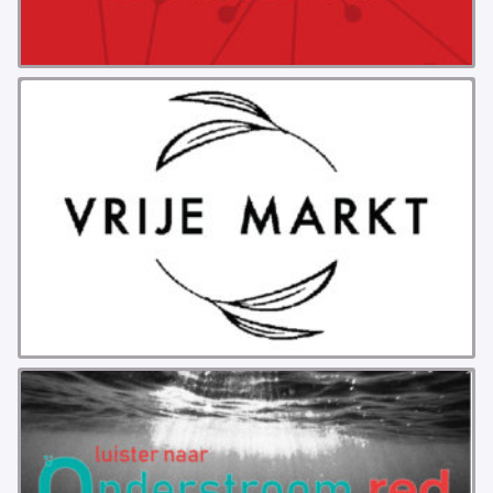
PROBLEMY Z AGENCJA… PRACY TYMCZASOWEJ
OTTO
KUNST-ANARCHISTISCHE DAG BAJEENKOMST
VERKIEZINGEN
BASTION BASTARDS
DE CRISIS VOORBIJ
CODE ZWART
FREE JOCK PALFREEMAN
BUITEN DE ORDE