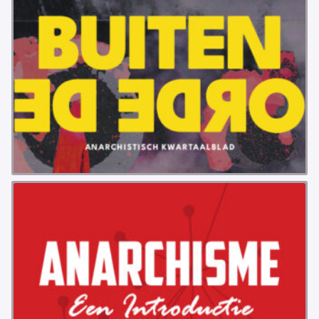
VB FRIESLAND
VB WEST-FRIESLAND
ZWARTE MUGGEN
WERKGROEP ARBEID
WERKGROEP PROPAGANDA
CAMPAGNES
ANARCHISME – EEN INTRODUCTIE
OTTO SLAVEFORCE
JUMBO DISTRIBUTIECENTRA EN OTTO WORKFORCE