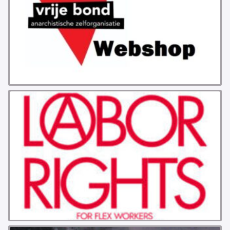
GROEPEN
ANARCHISTISCHE GROEP A’DAM
ANARCHISTISCH COLLECTIEF ANTWERPEN
ANARCHISTISCH COLLECTIEF BRUGGE
VB AMSTERDAM
VRIJ COLLECTIEF KORTRIJK
LEUVENSE ANARCHISTISCHE GROEP
VB BELGIË
VB UTRECHT