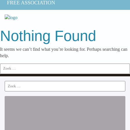
FREE ASSOCIATION
Nothing Found
It seems we can’t find what you’re looking for. Perhaps searching can
help.
Search
for:
Search
for: