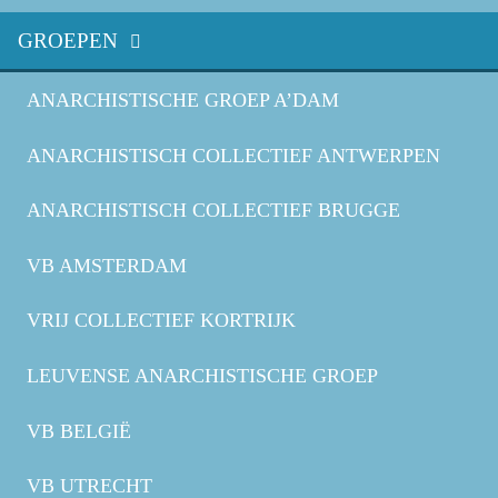
GROEPEN
ANARCHISTISCHE GROEP A’DAM
ANARCHISTISCH COLLECTIEF ANTWERPEN
ANARCHISTISCH COLLECTIEF BRUGGE
VB AMSTERDAM
VRIJ COLLECTIEF KORTRIJK
LEUVENSE ANARCHISTISCHE GROEP
VB BELGIË
VB UTRECHT