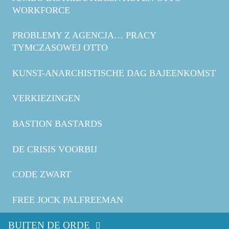
WORKFORCE
PROBLEMY Z AGENCJA… PRACY
TYMCZASOWEJ OTTO
KUNST-ANARCHISTISCHE DAG BAJEENKOMST
VERKIEZINGEN
BASTION BASTARDS
DE CRISIS VOORBIJ
CODE ZWART
FREE JOCK PALFREEMAN
BUITEN DE ORDE