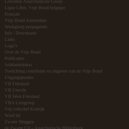
Leuvense Anarchistische Groep
Ligue Libre, Vrije Bond belgique
Français
Vrije Bond Amsterdam
Werkgroep propaganda
Info / Downloads
Links
Logo’s
Over de Vrije Bond
Publicaties
Solidariteitskas
Toelichting contributie en uitgaven van de Vrije Bond
Uitgangspunten
VB Friesland
VB Utrecht
VB West-Friesland
VBA Leesgroep
Vrij collectief Kortrijk
Word lid
Zwarte Muggen
de Zwarte Uil – Anarchistische Bibliotheek