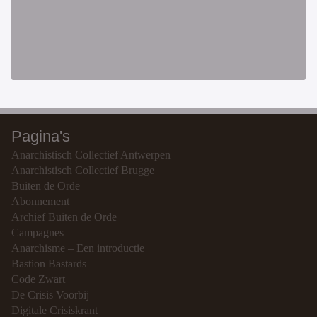
Pagina's
Anarchistisch Collectief Antwerpen
Anarchistisch Collectief Brugge
Buiten de Orde
Abonnement
Archief Buiten de Orde
Campagnes
Anarchisme – Een introductie
Bastion Bastards
Code Zwart
De Crisis Voorbij
Digitale Crisiskrant