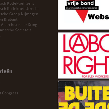
isch Kollektief Gent
isch Kollektief Utrecht
ische Groep Nijmegen
n Brabant
 Anarchistische Kring
 Anarcho Sociëteit
k
rieën
a
d Congress