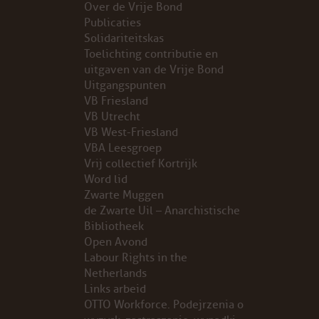
Over de Vrije Bond
Publicaties
PROBLEMY Z AGENCJA… PRACY TYMCZASOWEJ OTT
Solidariteitskas
Toelichting contributie en
KUNST-ANARCHISTISCHE DAG BAJEENKOMST
uitgaven van de Vrije Bond
Uitgangspunten
VB Friesland
VERKIEZINGEN
VB Utrecht
VB West-Friesland
BASTION BASTARDS
VBA Leesgroep
Vrij collectief Kortrijk
DE CRISIS VOORBIJ
Word lid
Zwarte Muggen
CODE ZWART
de Zwarte Uil – Anarchistische
Bibliotheek
Open Avond
FREE JOCK PALFREEMAN
Labour Rights in the
Netherlands
BUITEN DE ORDE
Links arbeid
OTTO Workforce. Podejrzenia o
ABONNEMENT