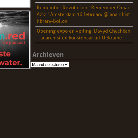
Remember Revolution ! Remember Omar
Aziz ! Amsterdam 16 february @ anarchist
library-Bollox
Opening expo en veiling: Davyd Chychkan
– anarchist en kunstenaar uit Oekraine
Archieven
Archieven