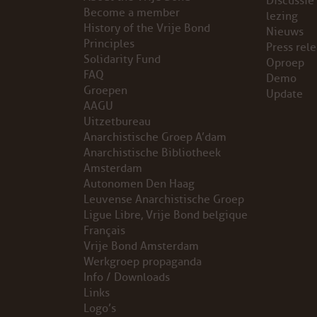
Discussie
Become a member
lezing
VB FRIESLAND
History of the Vrije Bond
Nieuws
Principles
Press rel
Solidarity Fund
VB WEST-FRIESLAND
Oproep
FAQ
Demo
Groepen
Update
ZWARTE MUGGEN
AAGU
Uitzetbureau
WERKGROEP ARBEID
Anarchistische Groep A’dam
Anarchistische Bibliotheek
WERKGROEP PROPAGANDA
Amsterdam
Autonomen Den Haag
Leuvense Anarchistische Groep
CAMPAGNES
Ligue Libre, Vrije Bond belgique
Français
ANARCHISME – EEN INTRODUCTIE
Vrije Bond Amsterdam
Werkgroep propaganda
OTTO SLAVEFORCE
Info / Downloads
Links
Logo’s
JUMBO DISTRIBUTIECENTRA EN OTTO WORKFORCE