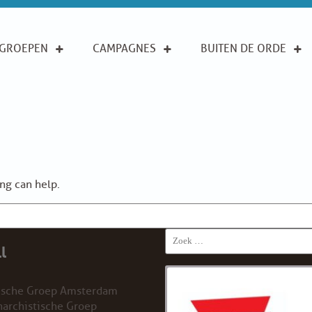
GROEPEN
CAMPAGNES
BUITEN DE ORDE
ing can help.
Search
l
for:
ische Groep Amsterdam
archistische Groep