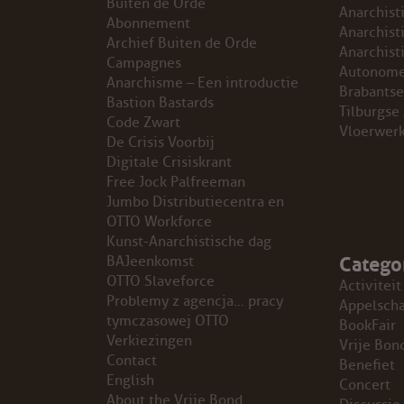
Buiten de Orde
Anarchist
Abonnement
GROEPEN
Anarchist
Archief Buiten de Orde
Anarchist
Campagnes
Autonome
ANARCHISTISCHE GROEP A’DAM
Anarchisme – Een introductie
Brabantse
Bastion Bastards
Tilburgse
Code Zwart
ANARCHISTISCH COLLECTIEF ANTWERPEN
Vloerwer
De Crisis Voorbij
Digitale Crisiskrant
ANARCHISTISCH COLLECTIEF BRUGGE
Free Jock Palfreeman
Jumbo Distributiecentra en
VB AMSTERDAM
OTTO Workforce
Kunst-Anarchistische dag
Catego
VRIJ COLLECTIEF KORTRIJK
BAJeenkomst
OTTO Slaveforce
Activiteit
Problemy z agencja… pracy
LEUVENSE ANARCHISTISCHE GROEP
Appelsch
tymczasowej OTTO
BookFair
Verkiezingen
Vrije Bon
VB BELGIË
Contact
Benefiet
English
Concert
VB UTRECHT
About the Vrije Bond