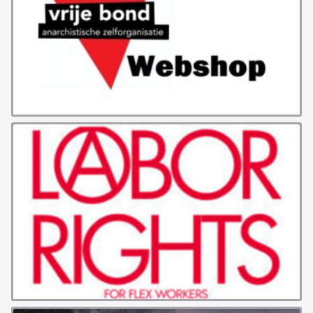
GROEPEN
ANARCHISTISCHE GROEP A’DAM
ANARCHISTISCH COLLECTIEF ANTWERPEN
ANARCHISTISCH COLLECTIEF BRUGGE
VB AMSTERDAM
VRIJ COLLECTIEF KORTRIJK
LEUVENSE ANARCHISTISCHE GROEP
VB BELGIË
VB UTRECHT