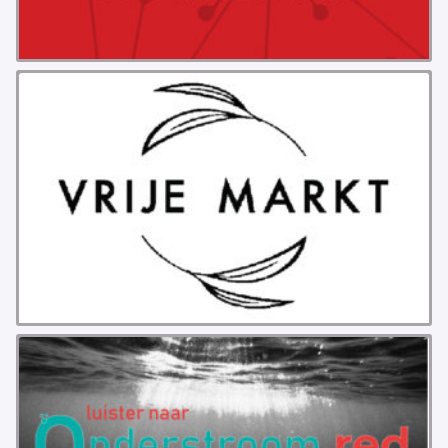
PROBLEMY Z AGENCJA… PRACY TYMCZASOWEJ
OTTO
KUNST-ANARCHISTISCHE DAG BAJEENKOMST
VERKIEZINGEN
BASTION BASTARDS
DE CRISIS VOORBIJ
CODE ZWART
FREE JOCK PALFREEMAN
BUITEN DE ORDE