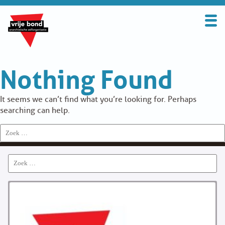
Search
for:
BOND
Nothing Found
OVER DE VRIJE BOND
UITGANGSPUNTEN
It seems we can’t find what you’re looking for. Perhaps
searching can help.
FAQ
Search
for:
WORD LID
Search
CONTRIBUTIE
for:
SOLIDARITEITSKAS
CONTACT