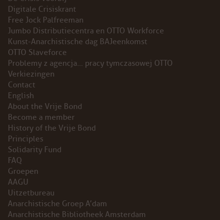
Digitale Crisiskrant
INSTAGRAM
Free Jock Palfreeman
Jumbo Distributiecentra en OTTO Workforce
BLUESKY
Kunst-Anarchistische dag BAJeenkomst
OTTO Slaveforce
Problemy z agencja… pracy tymczasowej OTTO
ENGLISH
Verkiezingen
Contact
ABOUT THE VRIJE BOND
English
About the Vrije Bond
PRINCIPLES
Become a member
History of the Vrije Bond
Principles
BECOME A MEMBER
Solidarity Fund
FAQ
SOLIDARITY FUND
Groepen
AAGU
HISTORY OF THE VRIJE BOND
Uitzetbureau
Anarchistische Groep A’dam
FREE ASSOCIATION
Anarchistische Bibliotheek Amsterdam