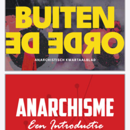
VB FRIESLAND
VB WEST-FRIESLAND
ZWARTE MUGGEN
WERKGROEP ARBEID
WERKGROEP PROPAGANDA
CAMPAGNES
ANARCHISME – EEN INTRODUCTIE
OTTO SLAVEFORCE
JUMBO DISTRIBUTIECENTRA EN OTTO WORKFORCE