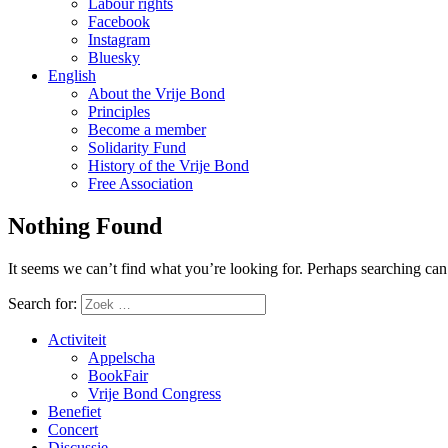
Labour rights
Facebook
Instagram
Bluesky
English
About the Vrije Bond
Principles
Become a member
Solidarity Fund
History of the Vrije Bond
Free Association
Nothing Found
It seems we can’t find what you’re looking for. Perhaps searching can
Search for:
Activiteit
Appelscha
BookFair
Vrije Bond Congress
Benefiet
Concert
Discussie