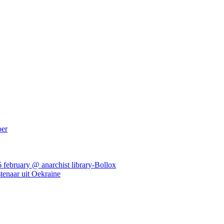
oer
ebruary @ anarchist library-Bollox
tenaar uit Oekraine