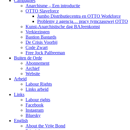
Campagnes
Anarchisme – Een introductie
OTTO Slaveforce
Jumbo Distributiecentra en OTTO Workforce
Problemy z agencja… pracy tymczasowej OTTO
Kunst-Anarchistische dag BAJeenkomst
Verkiezingen
Bastion Bastards
De Crisis Voorbij
Code Zwart
Free Jock Palfreeman
Buiten de Orde
Abonnement
Archief
Website
Arbeid
Labour Rights
Links arbeid
Links
Labour rights
Facebook
Instagram
Bluesky
English
About the Vrije Bond