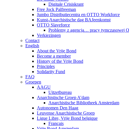
Digitale Crisiskrant
Free Jock Palfreeman
Jumbo Distributiecentra en OTTO Workforce
Kunst-Anarchistische dag BAJeenkomst
OTTO Slaveforce
Problemy z agencja… pracy tymczasowej
Verkiezingen
Contact
English
About the Vrije Bond
Become a member
History of the Vrije Bond
Principles
Solidarity Fund
FAQ
Groepen
AAGU
Uitzetbureau
Anarchistische Groep A’dam
Anarchistische Bibliotheek Amsterdam
Autonomen Den Haag
Leuvense Anarchistische Groep
Ligue Libre, Vrije Bond belgique
Français
Vrije Bond Amsterdam