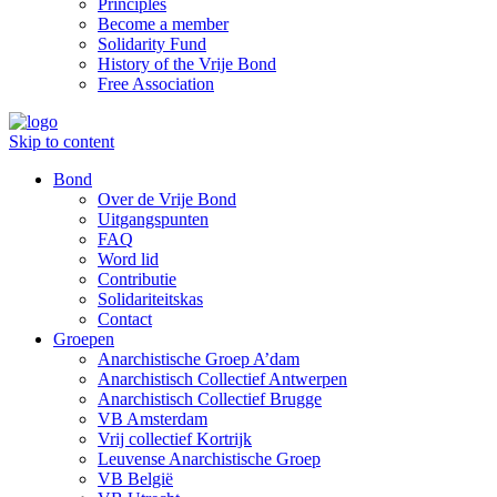
Principles
Become a member
Solidarity Fund
History of the Vrije Bond
Free Association
Skip to content
Bond
Over de Vrije Bond
Uitgangspunten
FAQ
Word lid
Contributie
Solidariteitskas
Contact
Groepen
Anarchistische Groep A’dam
Anarchistisch Collectief Antwerpen
Anarchistisch Collectief Brugge
VB Amsterdam
Vrij collectief Kortrijk
Leuvense Anarchistische Groep
VB België