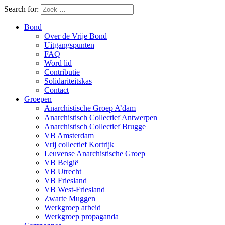
Search for:
Bond
Over de Vrije Bond
Uitgangspunten
FAQ
Word lid
Contributie
Solidariteitskas
Contact
Groepen
Anarchistische Groep A’dam
Anarchistisch Collectief Antwerpen
Anarchistisch Collectief Brugge
VB Amsterdam
Vrij collectief Kortrijk
Leuvense Anarchistische Groep
VB België
VB Utrecht
VB Friesland
VB West-Friesland
Zwarte Muggen
Werkgroep arbeid
Werkgroep propaganda