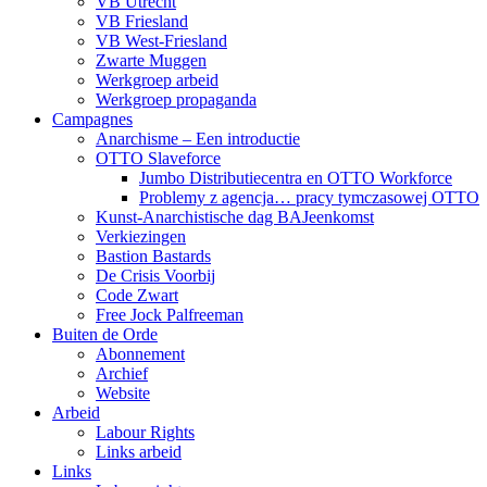
VB Utrecht
VB Friesland
VB West-Friesland
Zwarte Muggen
Werkgroep arbeid
Werkgroep propaganda
Campagnes
Anarchisme – Een introductie
OTTO Slaveforce
Jumbo Distributiecentra en OTTO Workforce
Problemy z agencja… pracy tymczasowej OTTO
Kunst-Anarchistische dag BAJeenkomst
Verkiezingen
Bastion Bastards
De Crisis Voorbij
Code Zwart
Free Jock Palfreeman
Buiten de Orde
Abonnement
Archief
Website
Arbeid
Labour Rights
Links arbeid
Links