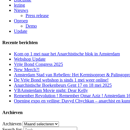
lezing
Nieuws
Press release
Oproep
Demo
Update
Recente berichten
Kom op 1 mei naar het Anarchistische blok in Amsterdam
Webshop Update
Vrije Bond Congress 2025
New Merch?!
Amsterdam Stad van Rebellen: Het Kermisoproer & Palingopr
De Vrije Bond webshop is sinds 1 mei weer online!
Anarchistische Boekenbeurs Gent 17 en 18 mei 2025
VBAmsterdam Movie night: Dear Kelly
Remember Revolution ! Remember Omar Aziz ! Amsterdam 16 f
Opening expo en veiling: Davyd Chychkan – anarchist en kuns
Archieven
Archieven
Search for: