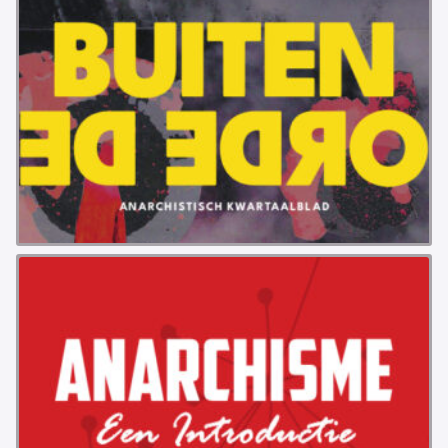
VB FRIESLAND
VB WEST-FRIESLAND
ZWARTE MUGGEN
WERKGROEP ARBEID
WERKGROEP PROPAGANDA
CAMPAGNES
ANARCHISME – EEN INTRODUCTIE
OTTO SLAVEFORCE
JUMBO DISTRIBUTIECENTRA EN OTTO WORKFORCE