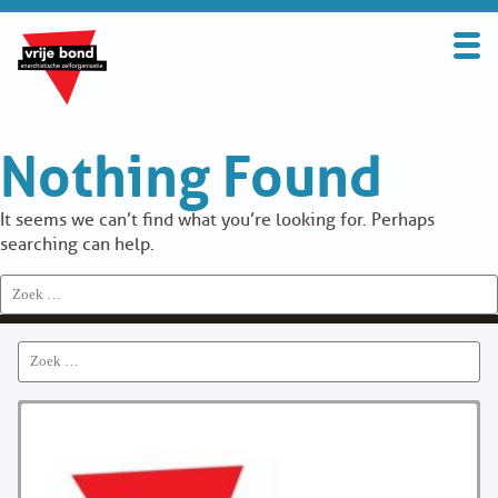
Search
for:
BOND
Nothing Found
OVER DE VRIJE BOND
UITGANGSPUNTEN
It seems we can’t find what you’re looking for. Perhaps
searching can help.
FAQ
Search
for:
WORD LID
Search
CONTRIBUTIE
for:
SOLIDARITEITSKAS
CONTACT