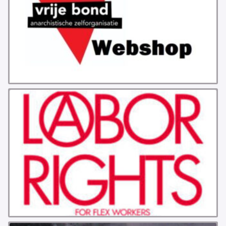
GROEPEN
ANARCHISTISCHE GROEP A’DAM
ANARCHISTISCH COLLECTIEF ANTWERPEN
ANARCHISTISCH COLLECTIEF BRUGGE
VB AMSTERDAM
VRIJ COLLECTIEF KORTRIJK
LEUVENSE ANARCHISTISCHE GROEP
VB BELGIË
VB UTRECHT