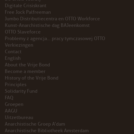
Digitale Crisiskrant
INSTAGRAM
Free Jock Palfreeman
Jumbo Distributiecentra en OTTO Workforce
BLUESKY
Kunst-Anarchistische dag BAJeenkomst
OTTO Slaveforce
Problemy z agencja… pracy tymczasowej OTTO
ENGLISH
Verkiezingen
Contact
ABOUT THE VRIJE BOND
English
About the Vrije Bond
PRINCIPLES
Become a member
History of the Vrije Bond
Principles
BECOME A MEMBER
Solidarity Fund
FAQ
SOLIDARITY FUND
Groepen
AAGU
HISTORY OF THE VRIJE BOND
Uitzetbureau
Anarchistische Groep A’dam
FREE ASSOCIATION
Anarchistische Bibliotheek Amsterdam