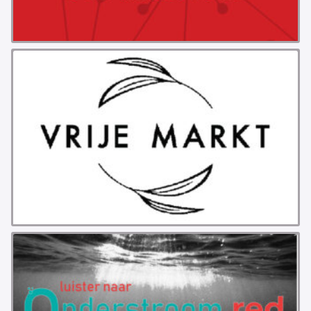
PROBLEMY Z AGENCJA… PRACY TYMCZASOWEJ
OTTO
KUNST-ANARCHISTISCHE DAG BAJEENKOMST
VERKIEZINGEN
BASTION BASTARDS
DE CRISIS VOORBIJ
CODE ZWART
FREE JOCK PALFREEMAN
BUITEN DE ORDE