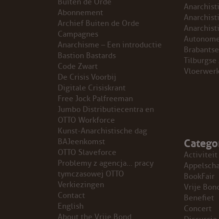
Buiten de Orde
Anarchist
Abonnement
GROEPEN
Anarchist
Archief Buiten de Orde
Anarchist
Campagnes
Autonome
ANARCHISTISCHE GROEP A’DAM
Anarchisme – Een introductie
Brabantse
Bastion Bastards
Tilburgse
Code Zwart
ANARCHISTISCH COLLECTIEF ANTWERPEN
Vloerwer
De Crisis Voorbij
Digitale Crisiskrant
ANARCHISTISCH COLLECTIEF BRUGGE
Free Jock Palfreeman
Jumbo Distributiecentra en
VB AMSTERDAM
OTTO Workforce
Kunst-Anarchistische dag
Catego
VRIJ COLLECTIEF KORTRIJK
BAJeenkomst
OTTO Slaveforce
Activiteit
Problemy z agencja… pracy
LEUVENSE ANARCHISTISCHE GROEP
Appelsch
tymczasowej OTTO
BookFair
Verkiezingen
Vrije Bon
VB BELGIË
Contact
Benefiet
English
Concert
VB UTRECHT
About the Vrije Bond