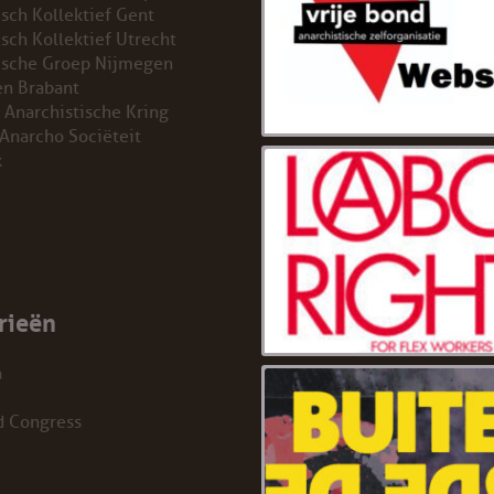
isch Kollektief Gent
isch Kollektief Utrecht
ische Groep Nijmegen
n Brabant
 Anarchistische Kring
 Anarcho Sociëteit
k
rieën
a
d Congress