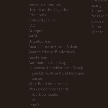
Discussie
Become a member
lezing
VB FRIESLAND
History of the Vrije Bond
Nieuws
Principles
Press rel
Solidarity Fund
VB WEST-FRIESLAND
Oproep
FAQ
Demo
Groepen
Update
ZWARTE MUGGEN
AAGU
Uitzetbureau
WERKGROEP ARBEID
Anarchistische Groep A’dam
Anarchistische Bibliotheek
WERKGROEP PROPAGANDA
Amsterdam
Autonomen Den Haag
Leuvense Anarchistische Groep
CAMPAGNES
Ligue Libre, Vrije Bond belgique
Français
ANARCHISME – EEN INTRODUCTIE
Vrije Bond Amsterdam
Werkgroep propaganda
OTTO SLAVEFORCE
Info / Downloads
Links
Logo’s
JUMBO DISTRIBUTIECENTRA EN OTTO WORKFORCE