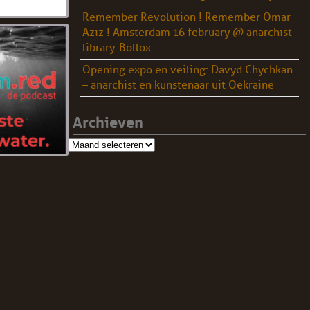
Remember Revolution ! Remember Omar
Aziz ! Amsterdam 16 february @ anarchist
library-Bollox
Opening expo en veiling: Davyd Chychkan
– anarchist en kunstenaar uit Oekraine
Archieven
Archieven