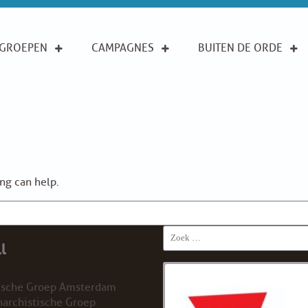
GROEPEN
CAMPAGNES
BUITEN DE ORDE
ing can help.
Search
l
for:
ische Groep Amsterdam
archistische Groep