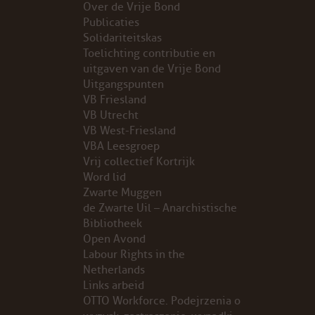
Over de Vrije Bond
Publicaties
PROBLEMY Z AGENCJA… PRACY TYMCZASOWEJ OTT
Solidariteitskas
Toelichting contributie en
KUNST-ANARCHISTISCHE DAG BAJEENKOMST
uitgaven van de Vrije Bond
Uitgangspunten
VB Friesland
VERKIEZINGEN
VB Utrecht
VB West-Friesland
BASTION BASTARDS
VBA Leesgroep
Vrij collectief Kortrijk
DE CRISIS VOORBIJ
Word lid
Zwarte Muggen
CODE ZWART
de Zwarte Uil – Anarchistische
Bibliotheek
Open Avond
FREE JOCK PALFREEMAN
Labour Rights in the
Netherlands
BUITEN DE ORDE
Links arbeid
OTTO Workforce. Podejrzenia o
ABONNEMENT