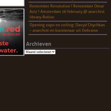
Remember Revolution ! Remember Omar
Aziz ! Amsterdam 16 february @ anarchist
library-Bollox
Opening expo en veiling: Davyd Chychkan
– anarchist en kunstenaar uit Oekraine
Archieven
Archieven