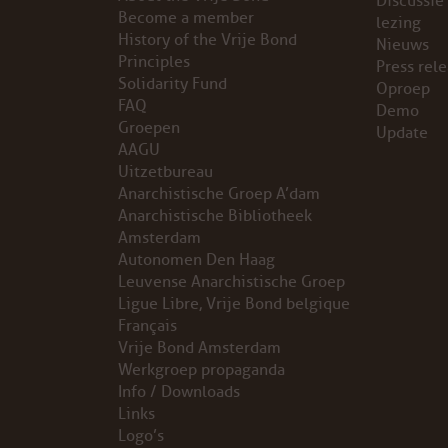
Discussie
Become a member
lezing
VB FRIESLAND
History of the Vrije Bond
Nieuws
Principles
Press rel
Solidarity Fund
VB WEST-FRIESLAND
Oproep
FAQ
Demo
Groepen
Update
ZWARTE MUGGEN
AAGU
Uitzetbureau
WERKGROEP ARBEID
Anarchistische Groep A’dam
Anarchistische Bibliotheek
WERKGROEP PROPAGANDA
Amsterdam
Autonomen Den Haag
Leuvense Anarchistische Groep
CAMPAGNES
Ligue Libre, Vrije Bond belgique
Français
ANARCHISME – EEN INTRODUCTIE
Vrije Bond Amsterdam
Werkgroep propaganda
OTTO SLAVEFORCE
Info / Downloads
Links
Logo’s
JUMBO DISTRIBUTIECENTRA EN OTTO WORKFORCE