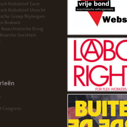
isch Kollektief Gent
isch Kollektief Utrecht
ische Groep Nijmegen
n Brabant
 Anarchistische Kring
 Anarcho Sociëteit
k
rieën
a
d Congress