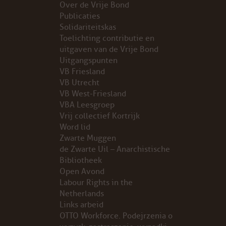
Over de Vrije Bond
Publicaties
PROBLEMY Z AGENCJA… PRACY TYMCZASOWEJ OTT
Solidariteitskas
Toelichting contributie en
KUNST-ANARCHISTISCHE DAG BAJEENKOMST
uitgaven van de Vrije Bond
Uitgangspunten
VB Friesland
VERKIEZINGEN
VB Utrecht
VB West-Friesland
BASTION BASTARDS
VBA Leesgroep
Vrij collectief Kortrijk
DE CRISIS VOORBIJ
Word lid
Zwarte Muggen
CODE ZWART
de Zwarte Uil – Anarchistische
Bibliotheek
Open Avond
FREE JOCK PALFREEMAN
Labour Rights in the
Netherlands
BUITEN DE ORDE
Links arbeid
OTTO Workforce. Podejrzenia o
ABONNEMENT