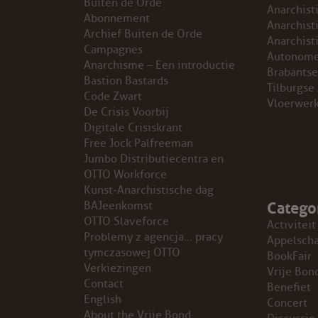
Buiten de Orde
Anarchist
Abonnement
GROEPEN
Anarchist
Archief Buiten de Orde
Anarchist
Campagnes
Autonome
ANARCHISTISCHE GROEP A’DAM
Anarchisme – Een introductie
Brabantse
Bastion Bastards
Tilburgse
Code Zwart
ANARCHISTISCH COLLECTIEF ANTWERPEN
Vloerwer
De Crisis Voorbij
Digitale Crisiskrant
ANARCHISTISCH COLLECTIEF BRUGGE
Free Jock Palfreeman
Jumbo Distributiecentra en
VB AMSTERDAM
OTTO Workforce
Kunst-Anarchistische dag
Catego
VRIJ COLLECTIEF KORTRIJK
BAJeenkomst
OTTO Slaveforce
Activiteit
Problemy z agencja… pracy
LEUVENSE ANARCHISTISCHE GROEP
Appelsch
tymczasowej OTTO
BookFair
Verkiezingen
Vrije Bon
VB BELGIË
Contact
Benefiet
English
Concert
VB UTRECHT
About the Vrije Bond