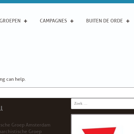
GROEPEN
CAMPAGNES
BUITEN DE ORDE
ing can help.
Search
l
for:
ische Groep Amsterdam
archistische Groep