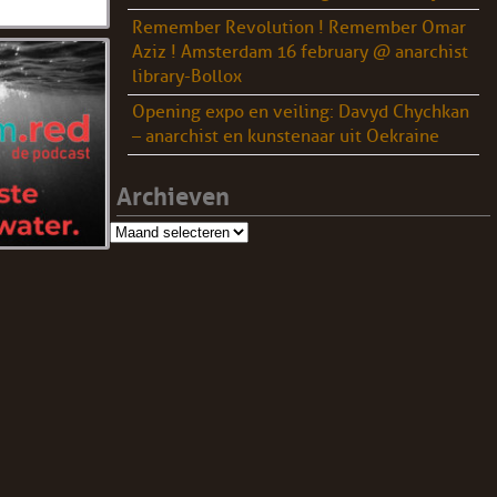
Remember Revolution ! Remember Omar
Aziz ! Amsterdam 16 february @ anarchist
library-Bollox
Opening expo en veiling: Davyd Chychkan
– anarchist en kunstenaar uit Oekraine
Archieven
Archieven