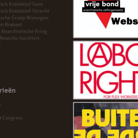
isch Kollektief Gent
isch Kollektief Utrecht
ische Groep Nijmegen
n Brabant
 Anarchistische Kring
 Anarcho Sociëteit
k
rieën
a
d Congress