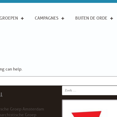
GROEPEN
CAMPAGNES
BUITEN DE ORDE
ing can help.
Search
l
for:
ische Groep Amsterdam
archistische Groep