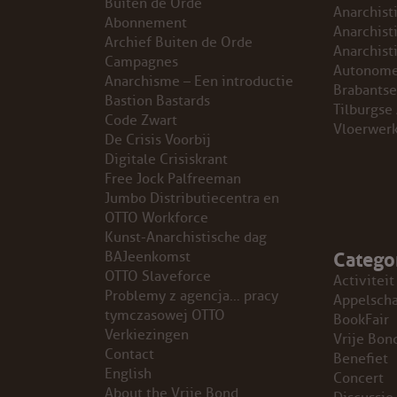
Buiten de Orde
Anarchist
Abonnement
GROEPEN
Anarchist
Archief Buiten de Orde
Anarchist
Campagnes
Autonome
ANARCHISTISCHE GROEP A’DAM
Anarchisme – Een introductie
Brabantse
Bastion Bastards
Tilburgse
Code Zwart
ANARCHISTISCH COLLECTIEF ANTWERPEN
Vloerwer
De Crisis Voorbij
Digitale Crisiskrant
ANARCHISTISCH COLLECTIEF BRUGGE
Free Jock Palfreeman
Jumbo Distributiecentra en
VB AMSTERDAM
OTTO Workforce
Kunst-Anarchistische dag
Catego
VRIJ COLLECTIEF KORTRIJK
BAJeenkomst
OTTO Slaveforce
Activiteit
Problemy z agencja… pracy
LEUVENSE ANARCHISTISCHE GROEP
Appelsch
tymczasowej OTTO
BookFair
Verkiezingen
Vrije Bon
VB BELGIË
Contact
Benefiet
English
Concert
VB UTRECHT
About the Vrije Bond