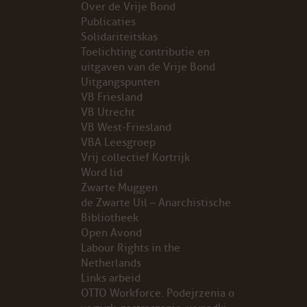
Over de Vrije Bond
Publicaties
PROBLEMY Z AGENCJA… PRACY TYMCZASOWEJ OTT
Solidariteitskas
Toelichting contributie en
KUNST-ANARCHISTISCHE DAG BAJEENKOMST
uitgaven van de Vrije Bond
Uitgangspunten
VB Friesland
VERKIEZINGEN
VB Utrecht
VB West-Friesland
BASTION BASTARDS
VBA Leesgroep
Vrij collectief Kortrijk
DE CRISIS VOORBIJ
Word lid
Zwarte Muggen
CODE ZWART
de Zwarte Uil – Anarchistische
Bibliotheek
Open Avond
FREE JOCK PALFREEMAN
Labour Rights in the
Netherlands
BUITEN DE ORDE
Links arbeid
OTTO Workforce. Podejrzenia o
ABONNEMENT