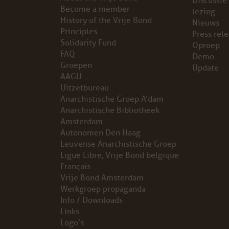
Discussie
Become a member
lezing
VB FRIESLAND
History of the Vrije Bond
Nieuws
Principles
Press rel
Solidarity Fund
VB WEST-FRIESLAND
Oproep
FAQ
Demo
Groepen
Update
ZWARTE MUGGEN
AAGU
Uitzetbureau
WERKGROEP ARBEID
Anarchistische Groep A’dam
Anarchistische Bibliotheek
WERKGROEP PROPAGANDA
Amsterdam
Autonomen Den Haag
Leuvense Anarchistische Groep
CAMPAGNES
Ligue Libre, Vrije Bond belgique
Français
ANARCHISME – EEN INTRODUCTIE
Vrije Bond Amsterdam
Werkgroep propaganda
OTTO SLAVEFORCE
Info / Downloads
Links
Logo’s
JUMBO DISTRIBUTIECENTRA EN OTTO WORKFORCE