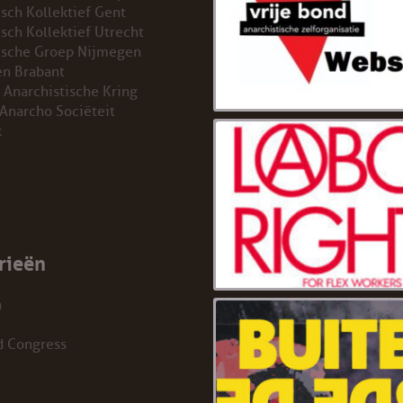
isch Kollektief Gent
isch Kollektief Utrecht
ische Groep Nijmegen
n Brabant
 Anarchistische Kring
 Anarcho Sociëteit
k
rieën
a
d Congress