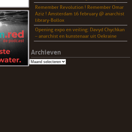
Remember Revolution ! Remember Omar
Aziz ! Amsterdam 16 february @ anarchist
library-Bollox
Opening expo en veiling: Davyd Chychkan
– anarchist en kunstenaar uit Oekraine
Archieven
Archieven