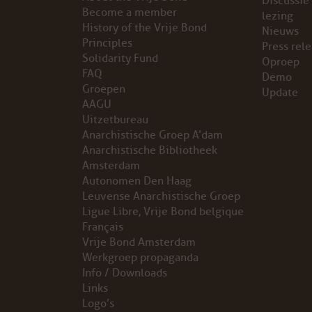
Discussie
Become a member
lezing
VB FRIESLAND
History of the Vrije Bond
Nieuws
Principles
Press rel
Solidarity Fund
VB WEST-FRIESLAND
Oproep
FAQ
Demo
Groepen
Update
ZWARTE MUGGEN
AAGU
Uitzetbureau
WERKGROEP ARBEID
Anarchistische Groep A’dam
Anarchistische Bibliotheek
WERKGROEP PROPAGANDA
Amsterdam
Autonomen Den Haag
Leuvense Anarchistische Groep
CAMPAGNES
Ligue Libre, Vrije Bond belgique
Français
ANARCHISME – EEN INTRODUCTIE
Vrije Bond Amsterdam
Werkgroep propaganda
OTTO SLAVEFORCE
Info / Downloads
Links
Logo’s
JUMBO DISTRIBUTIECENTRA EN OTTO WORKFORCE