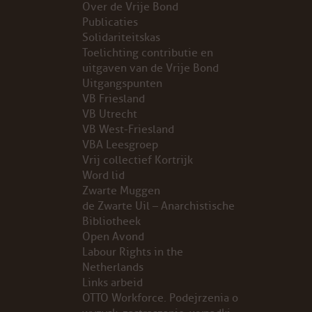
Over de Vrije Bond
Publicaties
PROBLEMY Z AGENCJA… PRACY TYMCZASOWEJ OTT
Solidariteitskas
Toelichting contributie en
KUNST-ANARCHISTISCHE DAG BAJEENKOMST
uitgaven van de Vrije Bond
Uitgangspunten
VB Friesland
VERKIEZINGEN
VB Utrecht
VB West-Friesland
BASTION BASTARDS
VBA Leesgroep
Vrij collectief Kortrijk
DE CRISIS VOORBIJ
Word lid
Zwarte Muggen
CODE ZWART
de Zwarte Uil – Anarchistische
Bibliotheek
Open Avond
FREE JOCK PALFREEMAN
Labour Rights in the
Netherlands
BUITEN DE ORDE
Links arbeid
OTTO Workforce. Podejrzenia o
ABONNEMENT