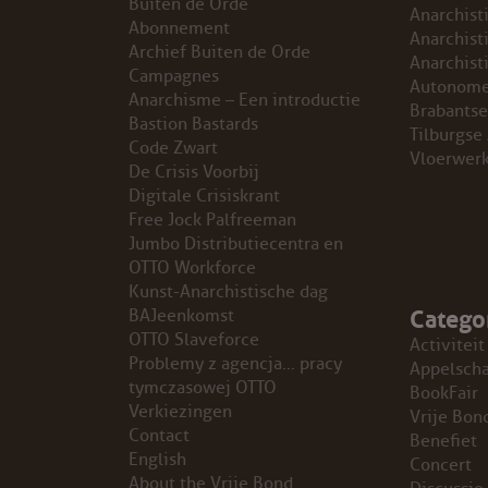
Buiten de Orde
Anarchist
Abonnement
GROEPEN
Anarchist
Archief Buiten de Orde
Anarchist
Campagnes
Autonome
ANARCHISTISCHE GROEP A’DAM
Anarchisme – Een introductie
Brabantse
Bastion Bastards
Tilburgse
Code Zwart
ANARCHISTISCH COLLECTIEF ANTWERPEN
Vloerwer
De Crisis Voorbij
Digitale Crisiskrant
ANARCHISTISCH COLLECTIEF BRUGGE
Free Jock Palfreeman
Jumbo Distributiecentra en
VB AMSTERDAM
OTTO Workforce
Kunst-Anarchistische dag
Catego
VRIJ COLLECTIEF KORTRIJK
BAJeenkomst
OTTO Slaveforce
Activiteit
Problemy z agencja… pracy
LEUVENSE ANARCHISTISCHE GROEP
Appelsch
tymczasowej OTTO
BookFair
Verkiezingen
Vrije Bon
VB BELGIË
Contact
Benefiet
English
Concert
VB UTRECHT
About the Vrije Bond