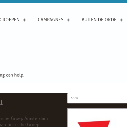
GROEPEN
CAMPAGNES
BUITEN DE ORDE
ing can help.
Search
l
for:
ische Groep Amsterdam
archistische Groep