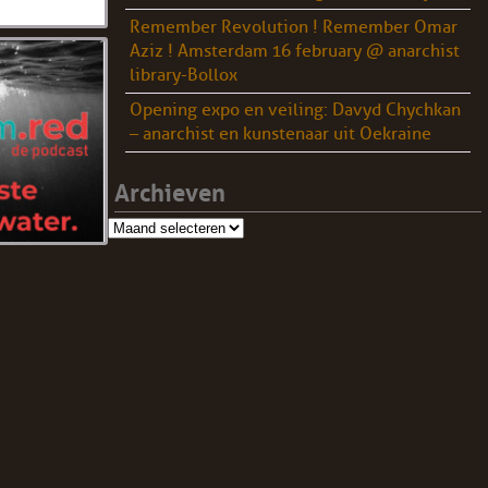
Remember Revolution ! Remember Omar
Aziz ! Amsterdam 16 february @ anarchist
library-Bollox
Opening expo en veiling: Davyd Chychkan
– anarchist en kunstenaar uit Oekraine
Archieven
Archieven