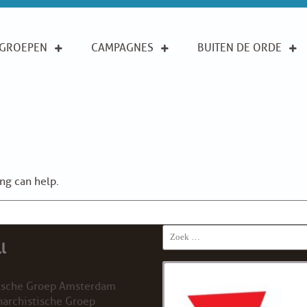
GROEPEN
CAMPAGNES
BUITEN DE ORDE
ing can help.
Search
l
for:
ische Groep Amsterdam
archistische Groep