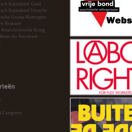
isch Kollektief Gent
isch Kollektief Utrecht
ische Groep Nijmegen
n Brabant
 Anarchistische Kring
 Anarcho Sociëteit
k
rieën
a
d Congress