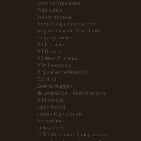
Over de Vrije Bond
Publicaties
PROBLEMY Z AGENCJA… PRACY TYMCZASOWEJ OTT
Solidariteitskas
Toelichting contributie en
KUNST-ANARCHISTISCHE DAG BAJEENKOMST
uitgaven van de Vrije Bond
Uitgangspunten
VB Friesland
VERKIEZINGEN
VB Utrecht
VB West-Friesland
BASTION BASTARDS
VBA Leesgroep
Vrij collectief Kortrijk
DE CRISIS VOORBIJ
Word lid
Zwarte Muggen
CODE ZWART
de Zwarte Uil – Anarchistische
Bibliotheek
Open Avond
FREE JOCK PALFREEMAN
Labour Rights in the
Netherlands
BUITEN DE ORDE
Links arbeid
OTTO Workforce. Podejrzenia o
ABONNEMENT