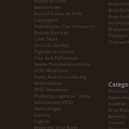
Buiten de Orde
Anarchist
Abonnement
GROEPEN
Anarchist
Archief Buiten de Orde
Anarchist
Campagnes
Autonome
ANARCHISTISCHE GROEP A’DAM
Anarchisme – Een introductie
Brabantse
Bastion Bastards
Tilburgse
Code Zwart
ANARCHISTISCH COLLECTIEF ANTWERPEN
Vloerwer
De Crisis Voorbij
Digitale Crisiskrant
ANARCHISTISCH COLLECTIEF BRUGGE
Free Jock Palfreeman
Jumbo Distributiecentra en
VB AMSTERDAM
OTTO Workforce
Kunst-Anarchistische dag
Catego
VRIJ COLLECTIEF KORTRIJK
BAJeenkomst
OTTO Slaveforce
Activiteit
Problemy z agencja… pracy
LEUVENSE ANARCHISTISCHE GROEP
Appelsch
tymczasowej OTTO
BookFair
Verkiezingen
Vrije Bon
VB BELGIË
Contact
Benefiet
English
Concert
VB UTRECHT
About the Vrije Bond