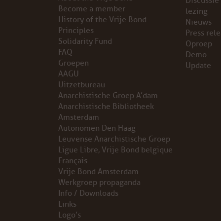
Discussie
Become a member
lezing
VB FRIESLAND
History of the Vrije Bond
Nieuws
Principles
Press rel
Solidarity Fund
VB WEST-FRIESLAND
Oproep
FAQ
Demo
Groepen
Update
ZWARTE MUGGEN
AAGU
Uitzetbureau
WERKGROEP ARBEID
Anarchistische Groep A’dam
Anarchistische Bibliotheek
WERKGROEP PROPAGANDA
Amsterdam
Autonomen Den Haag
Leuvense Anarchistische Groep
CAMPAGNES
Ligue Libre, Vrije Bond belgique
Français
ANARCHISME – EEN INTRODUCTIE
Vrije Bond Amsterdam
Werkgroep propaganda
OTTO SLAVEFORCE
Info / Downloads
Links
Logo’s
JUMBO DISTRIBUTIECENTRA EN OTTO WORKFORCE