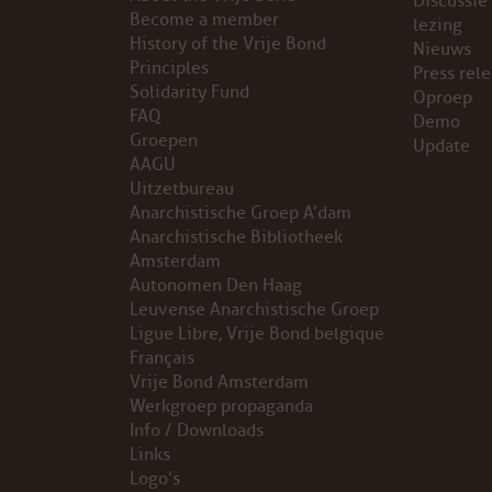
Discussie
Become a member
lezing
VB FRIESLAND
History of the Vrije Bond
Nieuws
Principles
Press rel
Solidarity Fund
VB WEST-FRIESLAND
Oproep
FAQ
Demo
Groepen
Update
ZWARTE MUGGEN
AAGU
Uitzetbureau
WERKGROEP ARBEID
Anarchistische Groep A’dam
Anarchistische Bibliotheek
WERKGROEP PROPAGANDA
Amsterdam
Autonomen Den Haag
Leuvense Anarchistische Groep
CAMPAGNES
Ligue Libre, Vrije Bond belgique
Français
ANARCHISME – EEN INTRODUCTIE
Vrije Bond Amsterdam
Werkgroep propaganda
OTTO SLAVEFORCE
Info / Downloads
Links
Logo’s
JUMBO DISTRIBUTIECENTRA EN OTTO WORKFORCE