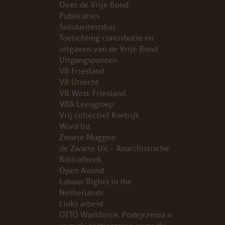
Over de Vrije Bond
Publicaties
PROBLEMY Z AGENCJA… PRACY TYMCZASOWEJ OTT
Solidariteitskas
Toelichting contributie en
KUNST-ANARCHISTISCHE DAG BAJEENKOMST
uitgaven van de Vrije Bond
Uitgangspunten
VB Friesland
VERKIEZINGEN
VB Utrecht
VB West-Friesland
BASTION BASTARDS
VBA Leesgroep
Vrij collectief Kortrijk
DE CRISIS VOORBIJ
Word lid
Zwarte Muggen
CODE ZWART
de Zwarte Uil – Anarchistische
Bibliotheek
Open Avond
FREE JOCK PALFREEMAN
Labour Rights in the
Netherlands
BUITEN DE ORDE
Links arbeid
OTTO Workforce. Podejrzenia o
ABONNEMENT