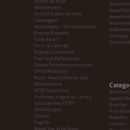
Buiten de Orde
Anarchist
Abonnement
GROEPEN
Anarchist
Archief Buiten de Orde
Anarchist
Campagnes
Autonome
ANARCHISTISCHE GROEP A’DAM
Anarchisme – Een introductie
Brabantse
Bastion Bastards
Tilburgse
Code Zwart
ANARCHISTISCH COLLECTIEF ANTWERPEN
Vloerwer
De Crisis Voorbij
Digitale Crisiskrant
ANARCHISTISCH COLLECTIEF BRUGGE
Free Jock Palfreeman
Jumbo Distributiecentra en
VB AMSTERDAM
OTTO Workforce
Kunst-Anarchistische dag
Catego
VRIJ COLLECTIEF KORTRIJK
BAJeenkomst
OTTO Slaveforce
Activiteit
Problemy z agencja… pracy
LEUVENSE ANARCHISTISCHE GROEP
Appelsch
tymczasowej OTTO
BookFair
Verkiezingen
Vrije Bon
VB BELGIË
Contact
Benefiet
English
Concert
VB UTRECHT
About the Vrije Bond