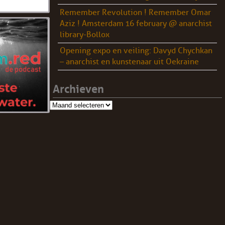
Remember Revolution ! Remember Omar
Aziz ! Amsterdam 16 february @ anarchist
library-Bollox
Opening expo en veiling: Davyd Chychkan
– anarchist en kunstenaar uit Oekraine
Archieven
Archieven