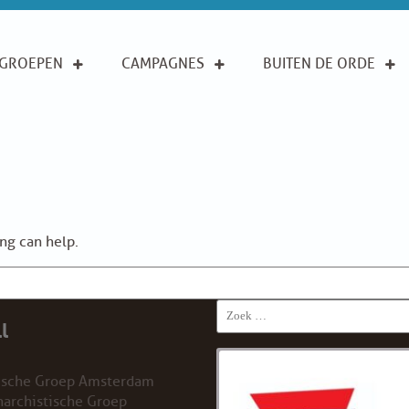
GROEPEN
CAMPAGNES
BUITEN DE ORDE
ing can help.
Search
l
for:
ische Groep Amsterdam
archistische Groep