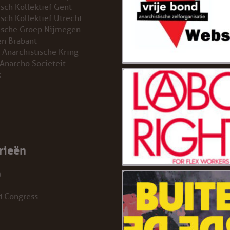
isch Kollektief Gent
isch Kollektief Utrecht
ische Groep Nijmegen
n Brabant
 Anarchistische Kring
 Anarcho Sociëteit
k
rieën
a
d Congress