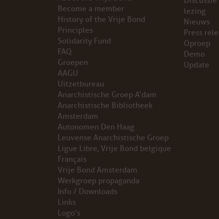
Discussie
Become a member
lezing
VB FRIESLAND
History of the Vrije Bond
Nieuws
Principles
Press rel
Solidarity Fund
VB WEST-FRIESLAND
Oproep
FAQ
Demo
Groepen
Update
ZWARTE MUGGEN
AAGU
Uitzetbureau
WERKGROEP ARBEID
Anarchistische Groep A’dam
Anarchistische Bibliotheek
WERKGROEP PROPAGANDA
Amsterdam
Autonomen Den Haag
Leuvense Anarchistische Groep
CAMPAGNES
Ligue Libre, Vrije Bond belgique
Français
ANARCHISME – EEN INTRODUCTIE
Vrije Bond Amsterdam
Werkgroep propaganda
OTTO SLAVEFORCE
Info / Downloads
Links
Logo’s
JUMBO DISTRIBUTIECENTRA EN OTTO WORKFORCE