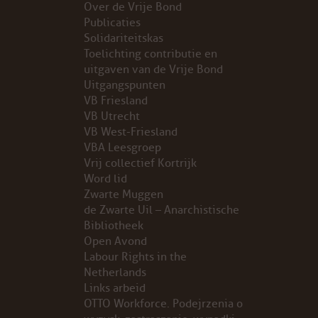
Over de Vrije Bond
Publicaties
PROBLEMY Z AGENCJA… PRACY TYMCZASOWEJ OTT
Solidariteitskas
Toelichting contributie en
KUNST-ANARCHISTISCHE DAG BAJEENKOMST
uitgaven van de Vrije Bond
Uitgangspunten
VB Friesland
VERKIEZINGEN
VB Utrecht
VB West-Friesland
BASTION BASTARDS
VBA Leesgroep
Vrij collectief Kortrijk
DE CRISIS VOORBIJ
Word lid
Zwarte Muggen
CODE ZWART
de Zwarte Uil – Anarchistische
Bibliotheek
Open Avond
FREE JOCK PALFREEMAN
Labour Rights in the
Netherlands
BUITEN DE ORDE
Links arbeid
OTTO Workforce. Podejrzenia o
ABONNEMENT