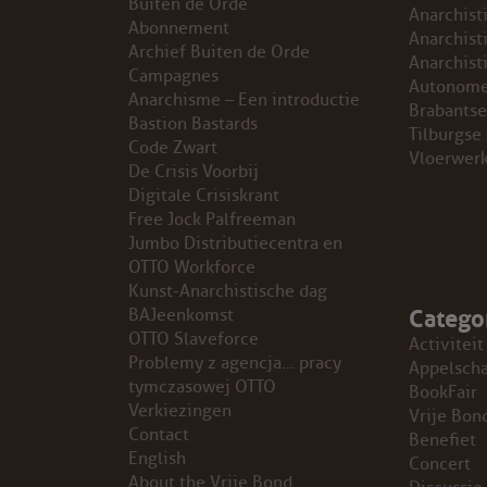
Buiten de Orde
Anarchist
Abonnement
GROEPEN
Anarchist
Archief Buiten de Orde
Anarchist
Campagnes
Autonome
ANARCHISTISCHE GROEP A’DAM
Anarchisme – Een introductie
Brabantse
Bastion Bastards
Tilburgse
Code Zwart
ANARCHISTISCH COLLECTIEF ANTWERPEN
Vloerwer
De Crisis Voorbij
Digitale Crisiskrant
ANARCHISTISCH COLLECTIEF BRUGGE
Free Jock Palfreeman
Jumbo Distributiecentra en
VB AMSTERDAM
OTTO Workforce
Kunst-Anarchistische dag
Catego
VRIJ COLLECTIEF KORTRIJK
BAJeenkomst
OTTO Slaveforce
Activiteit
Problemy z agencja… pracy
LEUVENSE ANARCHISTISCHE GROEP
Appelsch
tymczasowej OTTO
BookFair
Verkiezingen
Vrije Bon
VB BELGIË
Contact
Benefiet
English
Concert
VB UTRECHT
About the Vrije Bond