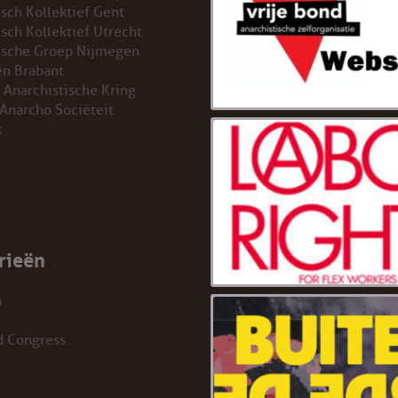
isch Kollektief Gent
isch Kollektief Utrecht
ische Groep Nijmegen
n Brabant
 Anarchistische Kring
 Anarcho Sociëteit
k
rieën
a
d Congress