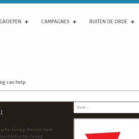
GROEPEN
CAMPAGNES
BUITEN DE ORDE
ing can help.
Search
l
for:
ische Groep Amsterdam
archistische Groep