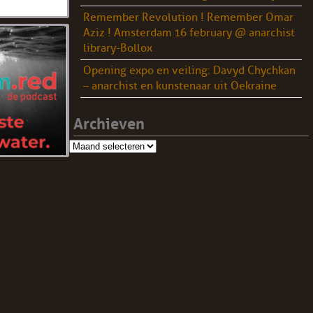
Remember Revolution ! Remember Omar
Aziz ! Amsterdam 16 february @ anarchist
library-Bollox
Opening expo en veiling: Davyd Chychkan
– anarchist en kunstenaar uit Oekraine
Archieven
Archieven