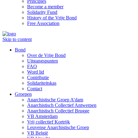
Principles
Become a member
Solidarity Fund
History of the Vrije Bond
Free Association
Skip to content
Bond
Over de Vrije Bond
Uitgangspunten
FAQ
Word lid
Contributie
Solidariteitskas
Contact
Groepen
Anarchistische Groep A’dam
Anarchistisch Collectief Antwerpen
Anarchistisch Collectief Brugge
VB Amsterdam
Vrij collectief Kortrijk
Leuvense Anarchistische Groep
VB België