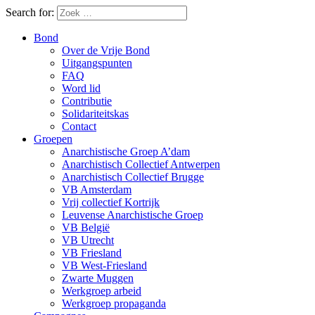
Search for:
Bond
Over de Vrije Bond
Uitgangspunten
FAQ
Word lid
Contributie
Solidariteitskas
Contact
Groepen
Anarchistische Groep A’dam
Anarchistisch Collectief Antwerpen
Anarchistisch Collectief Brugge
VB Amsterdam
Vrij collectief Kortrijk
Leuvense Anarchistische Groep
VB België
VB Utrecht
VB Friesland
VB West-Friesland
Zwarte Muggen
Werkgroep arbeid
Werkgroep propaganda