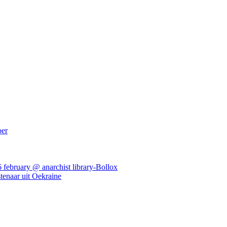
oer
ebruary @ anarchist library-Bollox
tenaar uit Oekraine