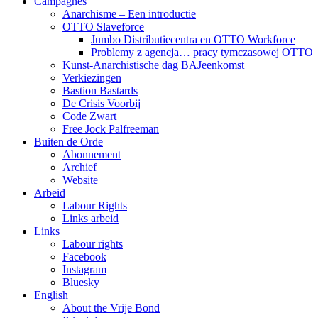
Campagnes
Anarchisme – Een introductie
OTTO Slaveforce
Jumbo Distributiecentra en OTTO Workforce
Problemy z agencja… pracy tymczasowej OTTO
Kunst-Anarchistische dag BAJeenkomst
Verkiezingen
Bastion Bastards
De Crisis Voorbij
Code Zwart
Free Jock Palfreeman
Buiten de Orde
Abonnement
Archief
Website
Arbeid
Labour Rights
Links arbeid
Links
Labour rights
Facebook
Instagram
Bluesky
English
About the Vrije Bond