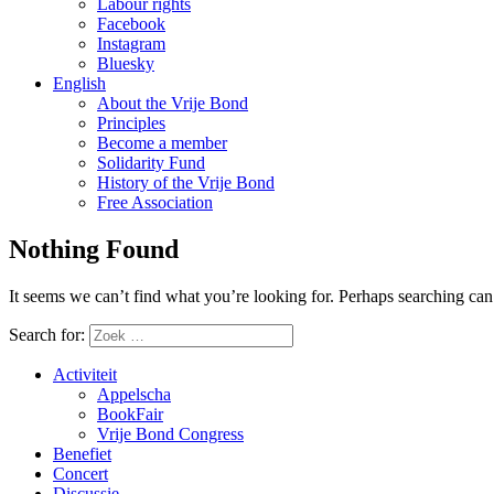
Labour rights
Facebook
Instagram
Bluesky
English
About the Vrije Bond
Principles
Become a member
Solidarity Fund
History of the Vrije Bond
Free Association
Nothing Found
It seems we can’t find what you’re looking for. Perhaps searching can
Search for:
Activiteit
Appelscha
BookFair
Vrije Bond Congress
Benefiet
Concert
Discussie