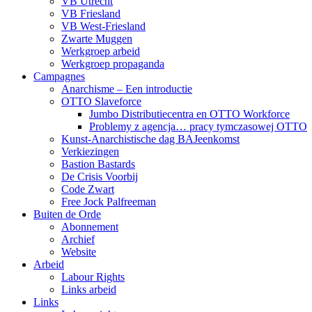
VB Utrecht
VB Friesland
VB West-Friesland
Zwarte Muggen
Werkgroep arbeid
Werkgroep propaganda
Campagnes
Anarchisme – Een introductie
OTTO Slaveforce
Jumbo Distributiecentra en OTTO Workforce
Problemy z agencja… pracy tymczasowej OTTO
Kunst-Anarchistische dag BAJeenkomst
Verkiezingen
Bastion Bastards
De Crisis Voorbij
Code Zwart
Free Jock Palfreeman
Buiten de Orde
Abonnement
Archief
Website
Arbeid
Labour Rights
Links arbeid
Links