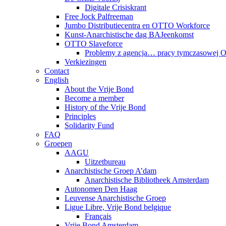
Digitale Crisiskrant
Free Jock Palfreeman
Jumbo Distributiecentra en OTTO Workforce
Kunst-Anarchistische dag BAJeenkomst
OTTO Slaveforce
Problemy z agencja… pracy tymczasowej
Verkiezingen
Contact
English
About the Vrije Bond
Become a member
History of the Vrije Bond
Principles
Solidarity Fund
FAQ
Groepen
AAGU
Uitzetbureau
Anarchistische Groep A’dam
Anarchistische Bibliotheek Amsterdam
Autonomen Den Haag
Leuvense Anarchistische Groep
Ligue Libre, Vrije Bond belgique
Français
Vrije Bond Amsterdam