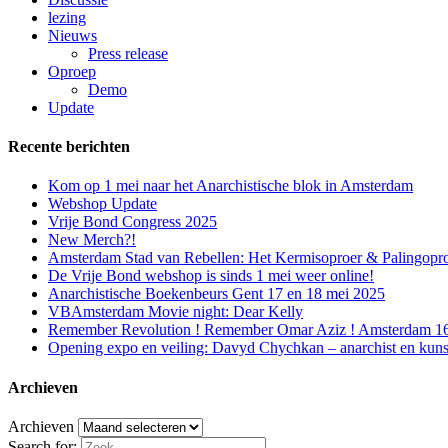
lezing
Nieuws
Press release
Oproep
Demo
Update
Recente berichten
Kom op 1 mei naar het Anarchistische blok in Amsterdam
Webshop Update
Vrije Bond Congress 2025
New Merch?!
Amsterdam Stad van Rebellen: Het Kermisoproer & Palingopr
De Vrije Bond webshop is sinds 1 mei weer online!
Anarchistische Boekenbeurs Gent 17 en 18 mei 2025
VBAmsterdam Movie night: Dear Kelly
Remember Revolution ! Remember Omar Aziz ! Amsterdam 16 f
Opening expo en veiling: Davyd Chychkan – anarchist en kuns
Archieven
Archieven
Search for: