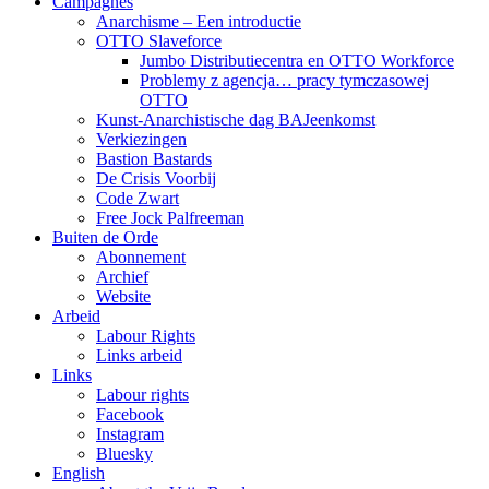
Campagnes
Anarchisme – Een introductie
OTTO Slaveforce
Jumbo Distributiecentra en OTTO Workforce
Problemy z agencja… pracy tymczasowej
OTTO
Kunst-Anarchistische dag BAJeenkomst
Verkiezingen
Bastion Bastards
De Crisis Voorbij
Code Zwart
Free Jock Palfreeman
Buiten de Orde
Abonnement
Archief
Website
Arbeid
Labour Rights
Links arbeid
Links
Labour rights
Facebook
Instagram
Bluesky
English