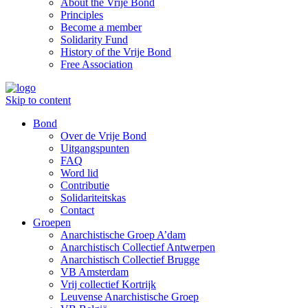
About the Vrije Bond
Principles
Become a member
Solidarity Fund
History of the Vrije Bond
Free Association
Skip to content
Bond
Over de Vrije Bond
Uitgangspunten
FAQ
Word lid
Contributie
Solidariteitskas
Contact
Groepen
Anarchistische Groep A’dam
Anarchistisch Collectief Antwerpen
Anarchistisch Collectief Brugge
VB Amsterdam
Vrij collectief Kortrijk
Leuvense Anarchistische Groep