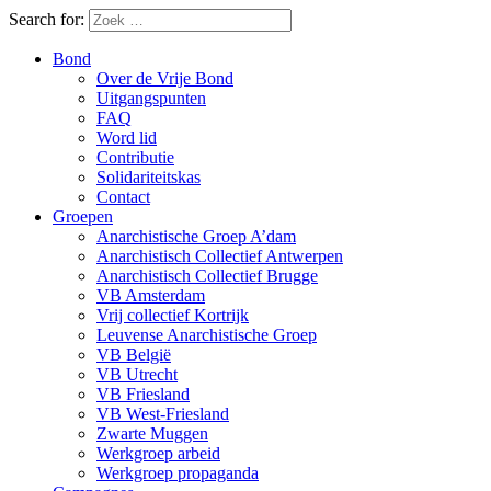
Search for:
Bond
Over de Vrije Bond
Uitgangspunten
FAQ
Word lid
Contributie
Solidariteitskas
Contact
Groepen
Anarchistische Groep A’dam
Anarchistisch Collectief Antwerpen
Anarchistisch Collectief Brugge
VB Amsterdam
Vrij collectief Kortrijk
Leuvense Anarchistische Groep
VB België
VB Utrecht
VB Friesland
VB West-Friesland
Zwarte Muggen
Werkgroep arbeid
Werkgroep propaganda