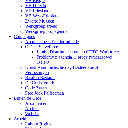
VB België
VB Utrecht
VB Friesland
VB West-Friesland
Zwarte Muggen
Werkgroep arbeid
Werkgroep propaganda
Campagnes
Anarchisme – Een introductie
OTTO Slaveforce
Jumbo Distributiecentra en OTTO Workforce
Problemy z agencja… pracy tymczasowej
OTTO
Kunst-Anarchistische dag BAJeenkomst
Verkiezingen
Bastion Bastards
De Crisis Voorbij
Code Zwart
Free Jock Palfreeman
Buiten de Orde
Abonnement
Archief
Website
Arbeid
Labour Rights