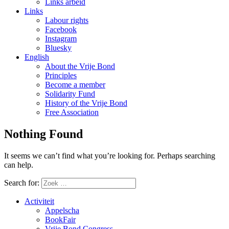
Links arbeid
Links
Labour rights
Facebook
Instagram
Bluesky
English
About the Vrije Bond
Principles
Become a member
Solidarity Fund
History of the Vrije Bond
Free Association
Nothing Found
It seems we can’t find what you’re looking for. Perhaps searching
can help.
Search for:
Activiteit
Appelscha
BookFair
Vrije Bond Congress