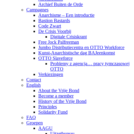
Archief Buiten de Orde
Campagnes
Anarchisme – Een introductie
Bastion Bastards
Code Zwart
De Crisis Voorbij
Digitale Crisiskrant
Free Jock Palfreeman
Jumbo Distributiecentra en OTTO Workforce
Kunst-Anarchistische dag BAJeenkomst
OTTO Slaveforce
Problemy z agencja… pracy tymczasowej
OTTO
Verkiezingen
Contact
English
About the Vrije Bond
Become a member
History of the Vrije Bond
Principles
Solidarity Fund
FAQ
Groepen
AAGU
Uitzetbureau