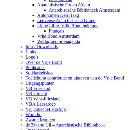
Anarchistische Groep A’dam
Anarchistische Bibliotheek Amsterdam
Autonomen Den Haag
Leuvense Anarchistische Groep
Ligue Libre, Vrije Bond belgique
Français
Vrije Bond Amsterdam
Werkgroep propaganda
Info / Downloads
Links
Logo’s
Over de Vrije Bond
Publicaties
Solidariteitskas
Toelichting contributie en uitgaven van de Vrije Bond
Uitgangspunten
VB Friesland
VB Utrecht
VB West-Friesland
VBA Leesgroep
Vrij collectief Kortrijk
Word lid
Zwarte Muggen
de Zwarte Uil – Anarchistische Bibliotheek