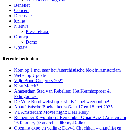
Benefiet
Concert
Discussie
lezing
Nieuws
Press release
Oproep
Demo
Update
Recente berichten
Kom op 1 mei naar het Anarchistische blok in Amsterdam
Webshop Update
Vrije Bond Congress 2025
New Merch?!
Amsterdam Stad van Rebellen: Het Kermisoproer &
Palingoproer
De Vrije Bond webshop is sinds 1 mei weer online!
Anarchistische Boekenbeurs Gent 17 en 18 mei 2025
VBAmsterdam Movie night: Dear Kelly
Remember Revolution ! Remember Omar Aziz ! Amsterdam
16 february @ anarchist library-Bollox
Opening expo en veiling: Davyd Chychkan – anarchist en