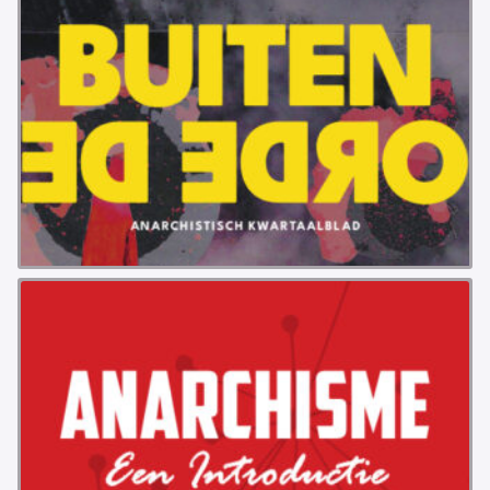
VB FRIESLAND
VB WEST-FRIESLAND
ZWARTE MUGGEN
WERKGROEP ARBEID
WERKGROEP PROPAGANDA
CAMPAGNES
ANARCHISME – EEN INTRODUCTIE
OTTO SLAVEFORCE
JUMBO DISTRIBUTIECENTRA EN OTTO WORKFORCE