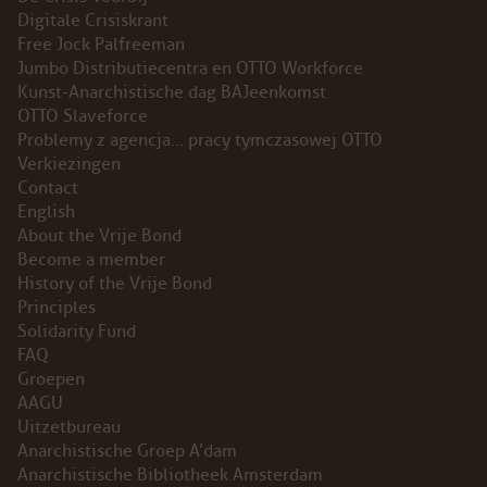
Digitale Crisiskrant
INSTAGRAM
Free Jock Palfreeman
Jumbo Distributiecentra en OTTO Workforce
BLUESKY
Kunst-Anarchistische dag BAJeenkomst
OTTO Slaveforce
Problemy z agencja… pracy tymczasowej OTTO
ENGLISH
Verkiezingen
Contact
ABOUT THE VRIJE BOND
English
About the Vrije Bond
PRINCIPLES
Become a member
History of the Vrije Bond
Principles
BECOME A MEMBER
Solidarity Fund
FAQ
SOLIDARITY FUND
Groepen
AAGU
HISTORY OF THE VRIJE BOND
Uitzetbureau
Anarchistische Groep A’dam
FREE ASSOCIATION
Anarchistische Bibliotheek Amsterdam