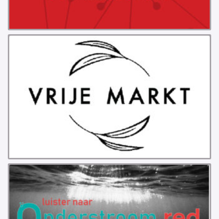
PROBLEMY Z AGENCJA… PRACY TYMCZASOWEJ
OTTO
KUNST-ANARCHISTISCHE DAG BAJEENKOMST
VERKIEZINGEN
BASTION BASTARDS
DE CRISIS VOORBIJ
CODE ZWART
FREE JOCK PALFREEMAN
BUITEN DE ORDE