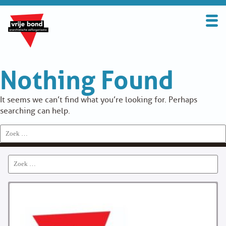
Search
for:
BOND
Nothing Found
OVER DE VRIJE BOND
UITGANGSPUNTEN
It seems we can’t find what you’re looking for. Perhaps
searching can help.
FAQ
Search
for:
WORD LID
Search
CONTRIBUTIE
for:
SOLIDARITEITSKAS
CONTACT