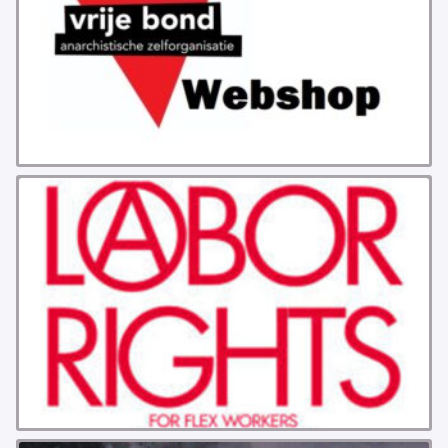
GROEPEN
ANARCHISTISCHE GROEP A’DAM
ANARCHISTISCH COLLECTIEF ANTWERPEN
ANARCHISTISCH COLLECTIEF BRUGGE
VB AMSTERDAM
VRIJ COLLECTIEF KORTRIJK
LEUVENSE ANARCHISTISCHE GROEP
VB BELGIË
VB UTRECHT