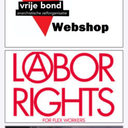
GROEPEN
ANARCHISTISCHE GROEP A’DAM
ANARCHISTISCH COLLECTIEF ANTWERPEN
ANARCHISTISCH COLLECTIEF BRUGGE
VB AMSTERDAM
VRIJ COLLECTIEF KORTRIJK
LEUVENSE ANARCHISTISCHE GROEP
VB BELGIË
VB UTRECHT