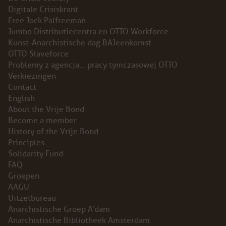
Digitale Crisiskrant
INSTAGRAM
Free Jock Palfreeman
Jumbo Distributiecentra en OTTO Workforce
BLUESKY
Kunst-Anarchistische dag BAJeenkomst
OTTO Slaveforce
Problemy z agencja… pracy tymczasowej OTTO
ENGLISH
Verkiezingen
Contact
ABOUT THE VRIJE BOND
English
About the Vrije Bond
PRINCIPLES
Become a member
History of the Vrije Bond
Principles
BECOME A MEMBER
Solidarity Fund
FAQ
SOLIDARITY FUND
Groepen
AAGU
HISTORY OF THE VRIJE BOND
Uitzetbureau
Anarchistische Groep A’dam
FREE ASSOCIATION
Anarchistische Bibliotheek Amsterdam