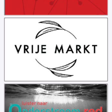
PROBLEMY Z AGENCJA… PRACY TYMCZASOWEJ
OTTO
KUNST-ANARCHISTISCHE DAG BAJEENKOMST
VERKIEZINGEN
BASTION BASTARDS
DE CRISIS VOORBIJ
CODE ZWART
FREE JOCK PALFREEMAN
BUITEN DE ORDE