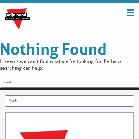
Search
for:
BOND
Nothing Found
OVER DE VRIJE BOND
UITGANGSPUNTEN
It seems we can’t find what you’re looking for. Perhaps
searching can help.
FAQ
Search
for:
WORD LID
Search
CONTRIBUTIE
for:
SOLIDARITEITSKAS
CONTACT