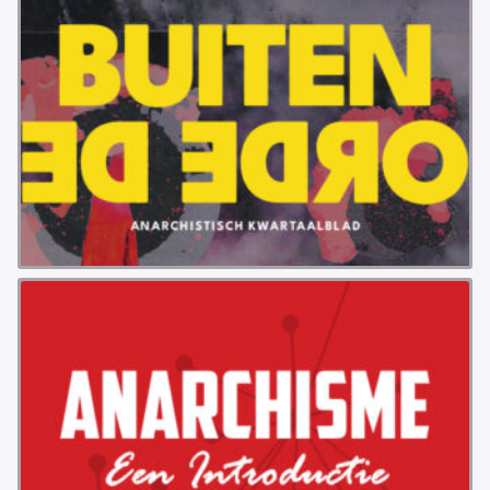
VB FRIESLAND
VB WEST-FRIESLAND
ZWARTE MUGGEN
WERKGROEP ARBEID
WERKGROEP PROPAGANDA
CAMPAGNES
ANARCHISME – EEN INTRODUCTIE
OTTO SLAVEFORCE
JUMBO DISTRIBUTIECENTRA EN OTTO WORKFORCE