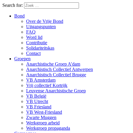
Search for:
Bond
Over de Vrije Bond
Uitgangspunten
FAQ
Word lid
Contributie
Solidariteitskas
Contact
Groepen
Anarchistische Groep A’dam
Anarchistisch Collectief Antwerpen
Anarchistisch Collectief Brugge
VB Amsterdam
Vrij collectief Kortrijk
Leuvense Anarchistische Groep
VB België
VB Utrecht
VB Friesland
VB West-Friesland
Zwarte Muggen
Werkgroep arbeid
Werkgroep propaganda