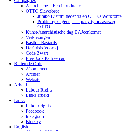
Campagnes
Anarchisme – Een introductie
OTTO Slaveforce
Jumbo Distributiecentra en OTTO Workforce
Problemy z agencja… pracy tymczasowej
OTTO
Kunst-Anarchistische dag BAJeenkomst
Verkiezingen
Bastion Bastards
De Crisis Voorbij
Code Zwart
Free Jock Palfreeman
Buiten de Orde
Abonnement
Archief
Website
Arbeid
Labour Rights
Links arbeid
Links
Labour rights
Facebook
Instagram
Bluesky
English