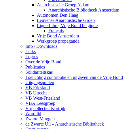
Anarchistische Groep A’dam
Anarchistische Bibliotheek Amsterdam
Autonomen Den Haag
Leuvense Anarchistische Groep
Ligue Libre, Vrije Bond belgique
Français
Vrije Bond Amsterdam
Werkgroep propaganda
Info / Downloads
Links
Logo’s
Over de Vrije Bond
Publicaties
Solidariteitskas
Toelichting contributie en uitgaven van de Vrije Bond
Uitgangspunten
VB Friesland
VB Utrecht
VB West-Friesland
VBA Leesgroep
Vrij collectief Kortrijk
Word lid
Zwarte Muggen
de Zwarte Uil – Anarchistische Bibliotheek