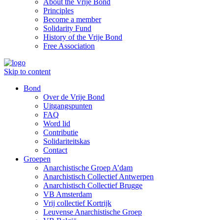
About the Vrije Bond
Principles
Become a member
Solidarity Fund
History of the Vrije Bond
Free Association
Skip to content
Bond
Over de Vrije Bond
Uitgangspunten
FAQ
Word lid
Contributie
Solidariteitskas
Contact
Groepen
Anarchistische Groep A’dam
Anarchistisch Collectief Antwerpen
Anarchistisch Collectief Brugge
VB Amsterdam
Vrij collectief Kortrijk
Leuvense Anarchistische Groep