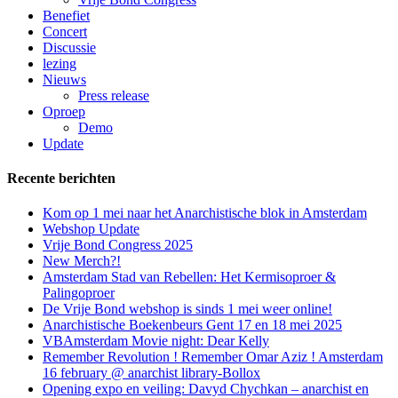
Benefiet
Concert
Discussie
lezing
Nieuws
Press release
Oproep
Demo
Update
Recente berichten
Kom op 1 mei naar het Anarchistische blok in Amsterdam
Webshop Update
Vrije Bond Congress 2025
New Merch?!
Amsterdam Stad van Rebellen: Het Kermisoproer &
Palingoproer
De Vrije Bond webshop is sinds 1 mei weer online!
Anarchistische Boekenbeurs Gent 17 en 18 mei 2025
VBAmsterdam Movie night: Dear Kelly
Remember Revolution ! Remember Omar Aziz ! Amsterdam
16 february @ anarchist library-Bollox
Opening expo en veiling: Davyd Chychkan – anarchist en