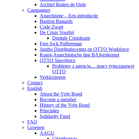
Archief Buiten de Orde
Campagnes
Anarchisme – Een introductie
Bastion Bastards
Code Zwart
De Crisis Voorbij
Digitale Crisiskrant
Free Jock Palfreeman
Jumbo Distributiecentra en OTTO Workforce
Kunst-Anarchistische dag BAJeenkomst
OTTO Slaveforce
Problemy z agencja… pracy tymczasowej
OTTO
Verkiezingen
Contact
English
About the Vrije Bond
Become a member
History of the Vrije Bond
Principles
Solidarity Fund
FAQ
Groepen
AAGU
Uitzetbureau