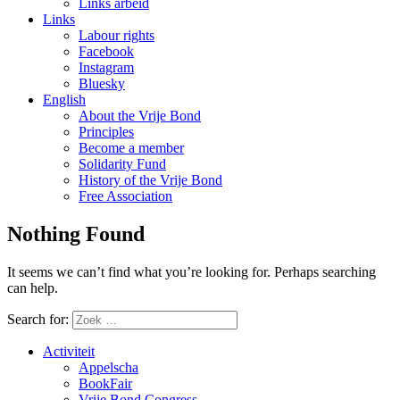
Links arbeid
Links
Labour rights
Facebook
Instagram
Bluesky
English
About the Vrije Bond
Principles
Become a member
Solidarity Fund
History of the Vrije Bond
Free Association
Nothing Found
It seems we can’t find what you’re looking for. Perhaps searching
can help.
Search for:
Activiteit
Appelscha
BookFair
Vrije Bond Congress