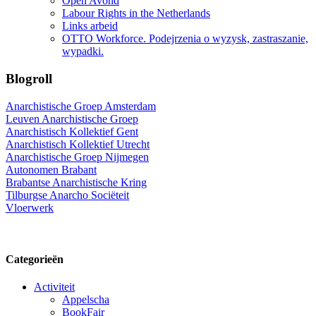
Open Avond
Labour Rights in the Netherlands
Links arbeid
OTTO Workforce. Podejrzenia o wyzysk, zastraszanie,
wypadki.
Blogroll
Anarchistische Groep Amsterdam
Leuven Anarchistische Groep
Anarchistisch Kollektief Gent
Anarchistisch Kollektief Utrecht
Anarchistische Groep Nijmegen
Autonomen Brabant
Brabantse Anarchistische Kring
Tilburgse Anarcho Sociëteit
Vloerwerk
Categorieën
Activiteit
Appelscha
BookFair