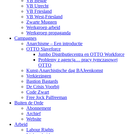
VB België
VB Utrecht
VB Friesland
VB West-Friesland
Zwarte Muggen
Werkgroep arbeid
Werkgroep propaganda
Campagnes
Anarchisme – Een introductie
OTTO Slaveforce
Jumbo Distributiecentra en OTTO Workforce
Problemy z agencja… pracy tymczasowej
OTTO
Kunst-Anarchistische dag BAJeenkomst
Verkiezingen
Bastion Bastards
De Crisis Voorbij
Code Zwart
Free Jock Palfreeman
Buiten de Orde
Abonnement
Archief
Website
Arbeid
Labour Rights