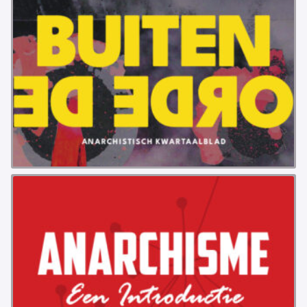
VB FRIESLAND
VB WEST-FRIESLAND
ZWARTE MUGGEN
WERKGROEP ARBEID
WERKGROEP PROPAGANDA
CAMPAGNES
ANARCHISME – EEN INTRODUCTIE
OTTO SLAVEFORCE
JUMBO DISTRIBUTIECENTRA EN OTTO WORKFORCE