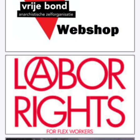
GROEPEN
ANARCHISTISCHE GROEP A’DAM
ANARCHISTISCH COLLECTIEF ANTWERPEN
ANARCHISTISCH COLLECTIEF BRUGGE
VB AMSTERDAM
VRIJ COLLECTIEF KORTRIJK
LEUVENSE ANARCHISTISCHE GROEP
VB BELGIË
VB UTRECHT