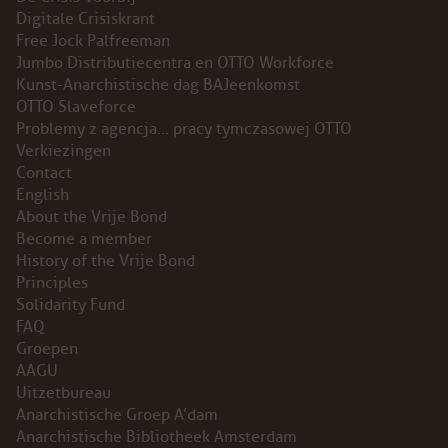
Digitale Crisiskrant
INSTAGRAM
Free Jock Palfreeman
Jumbo Distributiecentra en OTTO Workforce
BLUESKY
Kunst-Anarchistische dag BAJeenkomst
OTTO Slaveforce
Problemy z agencja… pracy tymczasowej OTTO
ENGLISH
Verkiezingen
Contact
ABOUT THE VRIJE BOND
English
About the Vrije Bond
PRINCIPLES
Become a member
History of the Vrije Bond
Principles
BECOME A MEMBER
Solidarity Fund
FAQ
SOLIDARITY FUND
Groepen
AAGU
HISTORY OF THE VRIJE BOND
Uitzetbureau
Anarchistische Groep A’dam
FREE ASSOCIATION
Anarchistische Bibliotheek Amsterdam