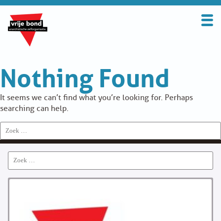
Search
for:
BOND
Nothing Found
OVER DE VRIJE BOND
UITGANGSPUNTEN
It seems we can’t find what you’re looking for. Perhaps
searching can help.
FAQ
Search
for:
WORD LID
Search
CONTRIBUTIE
for:
SOLIDARITEITSKAS
CONTACT