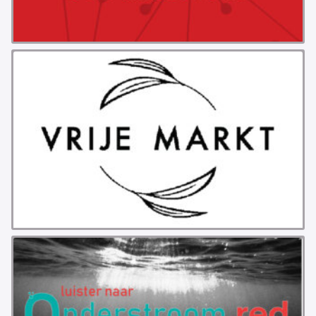
PROBLEMY Z AGENCJA… PRACY TYMCZASOWEJ
OTTO
KUNST-ANARCHISTISCHE DAG BAJEENKOMST
VERKIEZINGEN
BASTION BASTARDS
DE CRISIS VOORBIJ
CODE ZWART
FREE JOCK PALFREEMAN
BUITEN DE ORDE