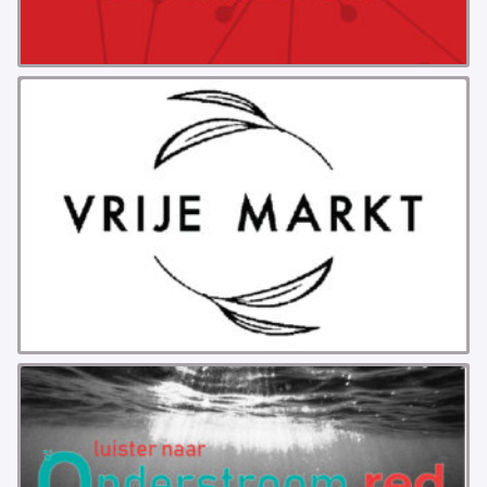
PROBLEMY Z AGENCJA… PRACY TYMCZASOWEJ
OTTO
KUNST-ANARCHISTISCHE DAG BAJEENKOMST
VERKIEZINGEN
BASTION BASTARDS
DE CRISIS VOORBIJ
CODE ZWART
FREE JOCK PALFREEMAN
BUITEN DE ORDE