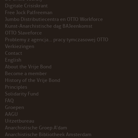
Digitale Crisiskrant
INSTAGRAM
Free Jock Palfreeman
Jumbo Distributiecentra en OTTO Workforce
BLUESKY
Kunst-Anarchistische dag BAJeenkomst
OTTO Slaveforce
Problemy z agencja… pracy tymczasowej OTTO
ENGLISH
Verkiezingen
Contact
ABOUT THE VRIJE BOND
English
About the Vrije Bond
PRINCIPLES
Become a member
History of the Vrije Bond
Principles
BECOME A MEMBER
Solidarity Fund
FAQ
SOLIDARITY FUND
Groepen
AAGU
HISTORY OF THE VRIJE BOND
Uitzetbureau
Anarchistische Groep A’dam
FREE ASSOCIATION
Anarchistische Bibliotheek Amsterdam