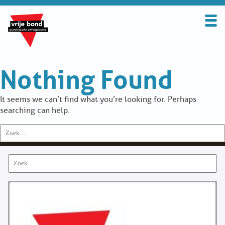
Search
for:
BOND
Nothing Found
OVER DE VRIJE BOND
UITGANGSPUNTEN
It seems we can’t find what you’re looking for. Perhaps
searching can help.
FAQ
Search
for:
WORD LID
Search
CONTRIBUTIE
for:
SOLIDARITEITSKAS
CONTACT