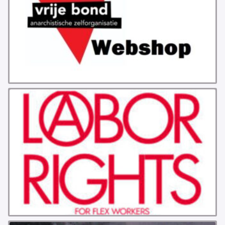
GROEPEN
ANARCHISTISCHE GROEP A’DAM
ANARCHISTISCH COLLECTIEF ANTWERPEN
ANARCHISTISCH COLLECTIEF BRUGGE
VB AMSTERDAM
VRIJ COLLECTIEF KORTRIJK
LEUVENSE ANARCHISTISCHE GROEP
VB BELGIË
VB UTRECHT