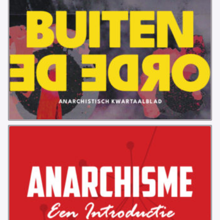
VB FRIESLAND
VB WEST-FRIESLAND
ZWARTE MUGGEN
WERKGROEP ARBEID
WERKGROEP PROPAGANDA
CAMPAGNES
ANARCHISME – EEN INTRODUCTIE
OTTO SLAVEFORCE
JUMBO DISTRIBUTIECENTRA EN OTTO WORKFORCE