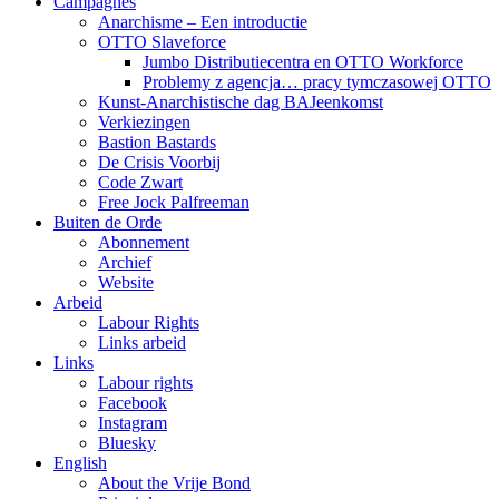
Campagnes
Anarchisme – Een introductie
OTTO Slaveforce
Jumbo Distributiecentra en OTTO Workforce
Problemy z agencja… pracy tymczasowej OTTO
Kunst-Anarchistische dag BAJeenkomst
Verkiezingen
Bastion Bastards
De Crisis Voorbij
Code Zwart
Free Jock Palfreeman
Buiten de Orde
Abonnement
Archief
Website
Arbeid
Labour Rights
Links arbeid
Links
Labour rights
Facebook
Instagram
Bluesky
English
About the Vrije Bond