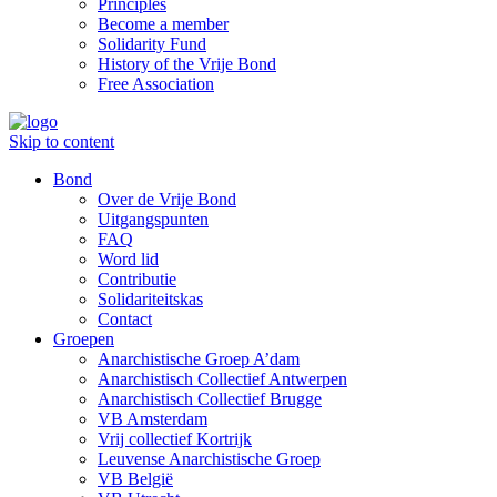
Principles
Become a member
Solidarity Fund
History of the Vrije Bond
Free Association
Skip to content
Bond
Over de Vrije Bond
Uitgangspunten
FAQ
Word lid
Contributie
Solidariteitskas
Contact
Groepen
Anarchistische Groep A’dam
Anarchistisch Collectief Antwerpen
Anarchistisch Collectief Brugge
VB Amsterdam
Vrij collectief Kortrijk
Leuvense Anarchistische Groep
VB België