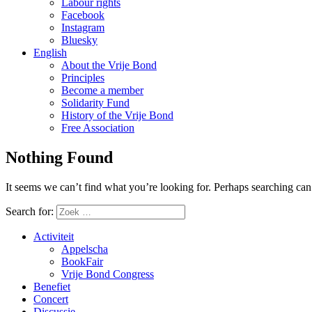
Labour rights
Facebook
Instagram
Bluesky
English
About the Vrije Bond
Principles
Become a member
Solidarity Fund
History of the Vrije Bond
Free Association
Nothing Found
It seems we can’t find what you’re looking for. Perhaps searching can
Search for:
Activiteit
Appelscha
BookFair
Vrije Bond Congress
Benefiet
Concert
Discussie