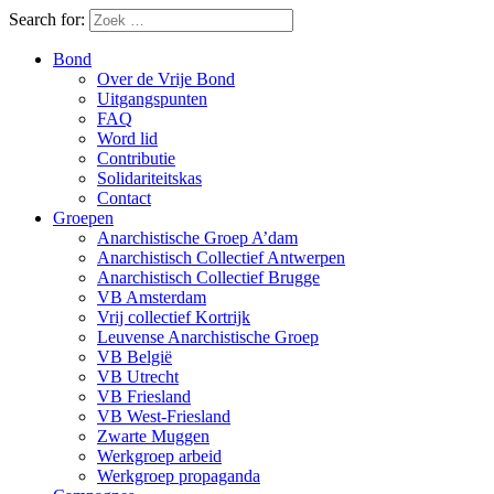
Search for:
Bond
Over de Vrije Bond
Uitgangspunten
FAQ
Word lid
Contributie
Solidariteitskas
Contact
Groepen
Anarchistische Groep A’dam
Anarchistisch Collectief Antwerpen
Anarchistisch Collectief Brugge
VB Amsterdam
Vrij collectief Kortrijk
Leuvense Anarchistische Groep
VB België
VB Utrecht
VB Friesland
VB West-Friesland
Zwarte Muggen
Werkgroep arbeid
Werkgroep propaganda