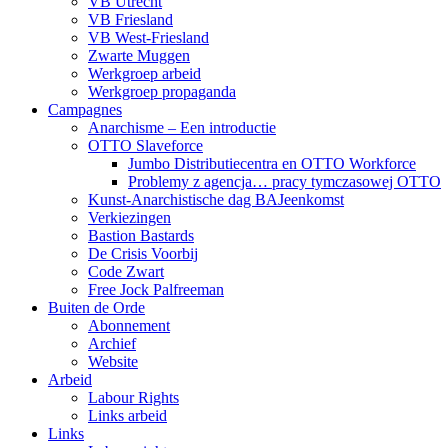
VB Utrecht
VB Friesland
VB West-Friesland
Zwarte Muggen
Werkgroep arbeid
Werkgroep propaganda
Campagnes
Anarchisme – Een introductie
OTTO Slaveforce
Jumbo Distributiecentra en OTTO Workforce
Problemy z agencja… pracy tymczasowej OTTO
Kunst-Anarchistische dag BAJeenkomst
Verkiezingen
Bastion Bastards
De Crisis Voorbij
Code Zwart
Free Jock Palfreeman
Buiten de Orde
Abonnement
Archief
Website
Arbeid
Labour Rights
Links arbeid
Links