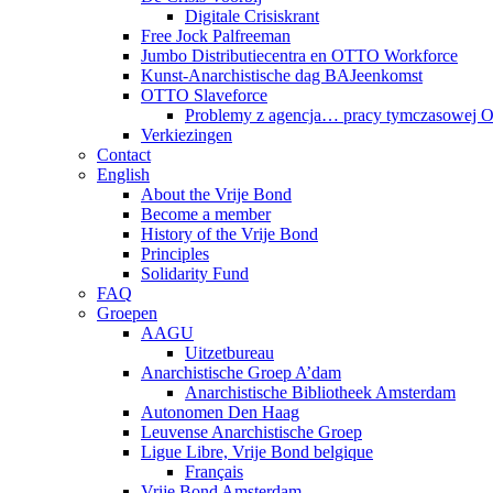
Digitale Crisiskrant
Free Jock Palfreeman
Jumbo Distributiecentra en OTTO Workforce
Kunst-Anarchistische dag BAJeenkomst
OTTO Slaveforce
Problemy z agencja… pracy tymczasowej
Verkiezingen
Contact
English
About the Vrije Bond
Become a member
History of the Vrije Bond
Principles
Solidarity Fund
FAQ
Groepen
AAGU
Uitzetbureau
Anarchistische Groep A’dam
Anarchistische Bibliotheek Amsterdam
Autonomen Den Haag
Leuvense Anarchistische Groep
Ligue Libre, Vrije Bond belgique
Français
Vrije Bond Amsterdam