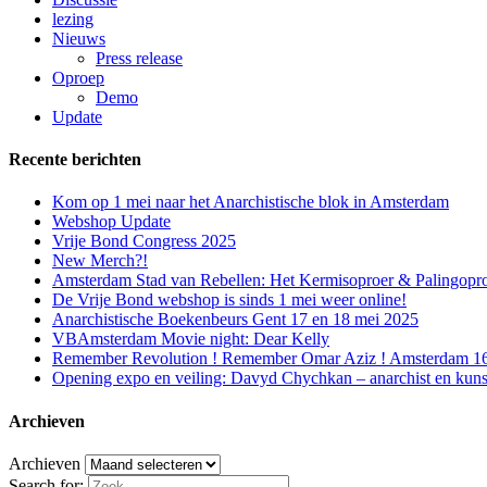
lezing
Nieuws
Press release
Oproep
Demo
Update
Recente berichten
Kom op 1 mei naar het Anarchistische blok in Amsterdam
Webshop Update
Vrije Bond Congress 2025
New Merch?!
Amsterdam Stad van Rebellen: Het Kermisoproer & Palingopr
De Vrije Bond webshop is sinds 1 mei weer online!
Anarchistische Boekenbeurs Gent 17 en 18 mei 2025
VBAmsterdam Movie night: Dear Kelly
Remember Revolution ! Remember Omar Aziz ! Amsterdam 16 f
Opening expo en veiling: Davyd Chychkan – anarchist en kuns
Archieven
Archieven
Search for: