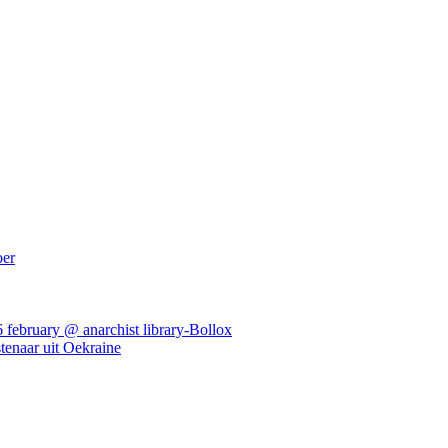
oer
ebruary @ anarchist library-Bollox
tenaar uit Oekraine