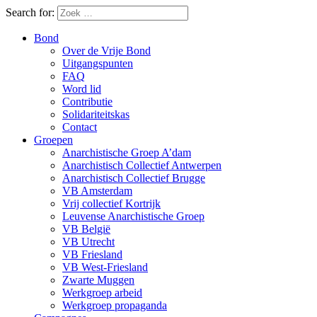
Search for:
Bond
Over de Vrije Bond
Uitgangspunten
FAQ
Word lid
Contributie
Solidariteitskas
Contact
Groepen
Anarchistische Groep A’dam
Anarchistisch Collectief Antwerpen
Anarchistisch Collectief Brugge
VB Amsterdam
Vrij collectief Kortrijk
Leuvense Anarchistische Groep
VB België
VB Utrecht
VB Friesland
VB West-Friesland
Zwarte Muggen
Werkgroep arbeid
Werkgroep propaganda