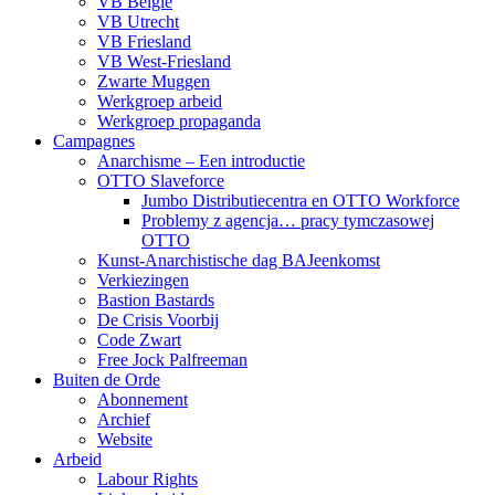
VB België
VB Utrecht
VB Friesland
VB West-Friesland
Zwarte Muggen
Werkgroep arbeid
Werkgroep propaganda
Campagnes
Anarchisme – Een introductie
OTTO Slaveforce
Jumbo Distributiecentra en OTTO Workforce
Problemy z agencja… pracy tymczasowej
OTTO
Kunst-Anarchistische dag BAJeenkomst
Verkiezingen
Bastion Bastards
De Crisis Voorbij
Code Zwart
Free Jock Palfreeman
Buiten de Orde
Abonnement
Archief
Website
Arbeid
Labour Rights