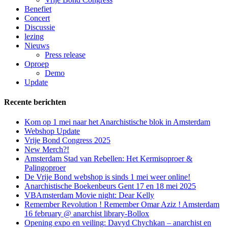
Benefiet
Concert
Discussie
lezing
Nieuws
Press release
Oproep
Demo
Update
Recente berichten
Kom op 1 mei naar het Anarchistische blok in Amsterdam
Webshop Update
Vrije Bond Congress 2025
New Merch?!
Amsterdam Stad van Rebellen: Het Kermisoproer &
Palingoproer
De Vrije Bond webshop is sinds 1 mei weer online!
Anarchistische Boekenbeurs Gent 17 en 18 mei 2025
VBAmsterdam Movie night: Dear Kelly
Remember Revolution ! Remember Omar Aziz ! Amsterdam
16 february @ anarchist library-Bollox
Opening expo en veiling: Davyd Chychkan – anarchist en