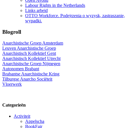
Open Avond
Labour Rights in the Netherlands
Links arbeid
OTTO Workforce. Podejrzenia o wyzysk, zastraszanie,
wypadki.
Blogroll
Anarchistische Groep Amsterdam
Leuven Anarchistische Groep
Anarchistisch Kollektief Gent
Anarchistisch Kollektief Utrecht
Anarchistische Groep Nijmegen
Autonomen Brabant
Brabantse Anarchistische Kring
Tilburgse Anarcho Sociëteit
Vloerwerk
Categorieën
Activiteit
Appelscha
BookFair