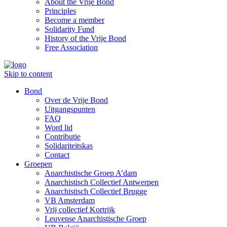
About the Vrije Bond
Principles
Become a member
Solidarity Fund
History of the Vrije Bond
Free Association
Skip to content
Bond
Over de Vrije Bond
Uitgangspunten
FAQ
Word lid
Contributie
Solidariteitskas
Contact
Groepen
Anarchistische Groep A’dam
Anarchistisch Collectief Antwerpen
Anarchistisch Collectief Brugge
VB Amsterdam
Vrij collectief Kortrijk
Leuvense Anarchistische Groep