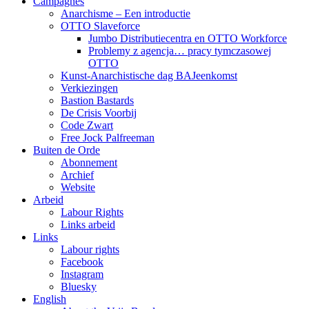
Campagnes
Anarchisme – Een introductie
OTTO Slaveforce
Jumbo Distributiecentra en OTTO Workforce
Problemy z agencja… pracy tymczasowej
OTTO
Kunst-Anarchistische dag BAJeenkomst
Verkiezingen
Bastion Bastards
De Crisis Voorbij
Code Zwart
Free Jock Palfreeman
Buiten de Orde
Abonnement
Archief
Website
Arbeid
Labour Rights
Links arbeid
Links
Labour rights
Facebook
Instagram
Bluesky
English