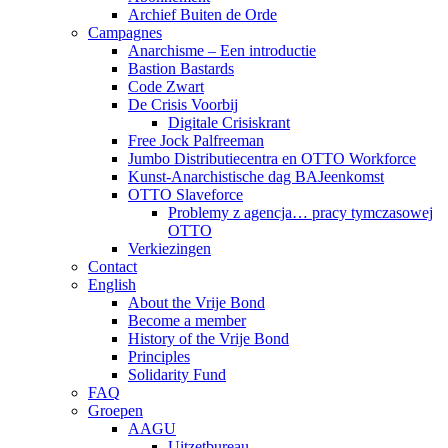
Archief Buiten de Orde
Campagnes
Anarchisme – Een introductie
Bastion Bastards
Code Zwart
De Crisis Voorbij
Digitale Crisiskrant
Free Jock Palfreeman
Jumbo Distributiecentra en OTTO Workforce
Kunst-Anarchistische dag BAJeenkomst
OTTO Slaveforce
Problemy z agencja… pracy tymczasowej
OTTO
Verkiezingen
Contact
English
About the Vrije Bond
Become a member
History of the Vrije Bond
Principles
Solidarity Fund
FAQ
Groepen
AAGU
Uitzetbureau