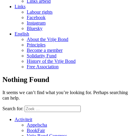
Links arbeid
Links
Labour rights
Facebook
Instagram
Bluesky
English
About the Vrije Bond
Principles
Become a member
Solidarity Fund
History of the Vrije Bond
Free Association
Nothing Found
It seems we can’t find what you’re looking for. Perhaps searching
can help.
Search for:
Activiteit
Appelscha
BookFair
Vrije Bond Congress