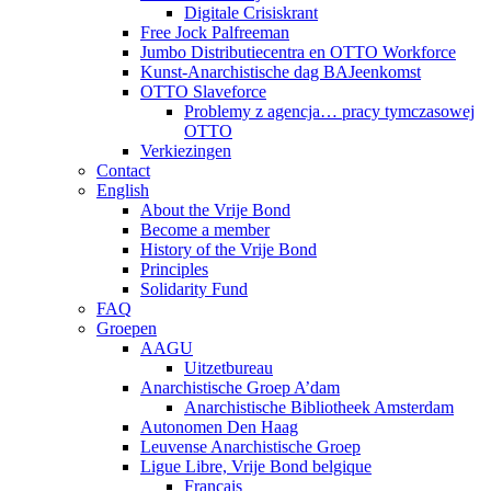
Digitale Crisiskrant
Free Jock Palfreeman
Jumbo Distributiecentra en OTTO Workforce
Kunst-Anarchistische dag BAJeenkomst
OTTO Slaveforce
Problemy z agencja… pracy tymczasowej
OTTO
Verkiezingen
Contact
English
About the Vrije Bond
Become a member
History of the Vrije Bond
Principles
Solidarity Fund
FAQ
Groepen
AAGU
Uitzetbureau
Anarchistische Groep A’dam
Anarchistische Bibliotheek Amsterdam
Autonomen Den Haag
Leuvense Anarchistische Groep
Ligue Libre, Vrije Bond belgique
Français