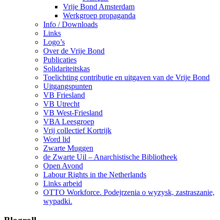
Vrije Bond Amsterdam
Werkgroep propaganda
Info / Downloads
Links
Logo’s
Over de Vrije Bond
Publicaties
Solidariteitskas
Toelichting contributie en uitgaven van de Vrije Bond
Uitgangspunten
VB Friesland
VB Utrecht
VB West-Friesland
VBA Leesgroep
Vrij collectief Kortrijk
Word lid
Zwarte Muggen
de Zwarte Uil – Anarchistische Bibliotheek
Open Avond
Labour Rights in the Netherlands
Links arbeid
OTTO Workforce. Podejrzenia o wyzysk, zastraszanie,
wypadki.