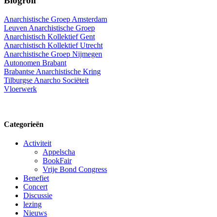
Blogroll
Anarchistische Groep Amsterdam
Leuven Anarchistische Groep
Anarchistisch Kollektief Gent
Anarchistisch Kollektief Utrecht
Anarchistische Groep Nijmegen
Autonomen Brabant
Brabantse Anarchistische Kring
Tilburgse Anarcho Sociëteit
Vloerwerk
Categorieën
Activiteit
Appelscha
BookFair
Vrije Bond Congress
Benefiet
Concert
Discussie
lezing
Nieuws