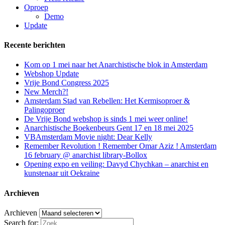
Oproep
Demo
Update
Recente berichten
Kom op 1 mei naar het Anarchistische blok in Amsterdam
Webshop Update
Vrije Bond Congress 2025
New Merch?!
Amsterdam Stad van Rebellen: Het Kermisoproer &
Palingoproer
De Vrije Bond webshop is sinds 1 mei weer online!
Anarchistische Boekenbeurs Gent 17 en 18 mei 2025
VBAmsterdam Movie night: Dear Kelly
Remember Revolution ! Remember Omar Aziz ! Amsterdam
16 february @ anarchist library-Bollox
Opening expo en veiling: Davyd Chychkan – anarchist en
kunstenaar uit Oekraine
Archieven
Archieven
Search for: