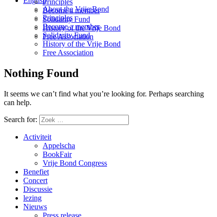
English
Principles
About the Vrije Bond
Become a member
Principles
Solidarity Fund
Become a member
History of the Vrije Bond
Solidarity Fund
Free Association
History of the Vrije Bond
Free Association
Nothing Found
It seems we can’t find what you’re looking for. Perhaps searching
can help.
Search for:
Activiteit
Appelscha
BookFair
Vrije Bond Congress
Benefiet
Concert
Discussie
lezing
Nieuws
Press release