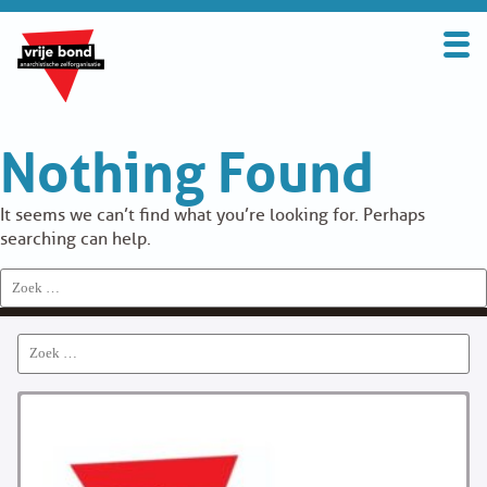
Search
for:
BOND
Nothing Found
OVER DE VRIJE BOND
UITGANGSPUNTEN
It seems we can’t find what you’re looking for. Perhaps
searching can help.
FAQ
Search
for:
WORD LID
Search
CONTRIBUTIE
for:
SOLIDARITEITSKAS
CONTACT