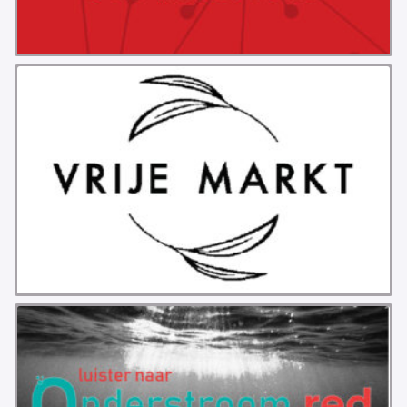
PROBLEMY Z AGENCJA… PRACY TYMCZASOWEJ
OTTO
KUNST-ANARCHISTISCHE DAG BAJEENKOMST
VERKIEZINGEN
BASTION BASTARDS
DE CRISIS VOORBIJ
CODE ZWART
FREE JOCK PALFREEMAN
BUITEN DE ORDE