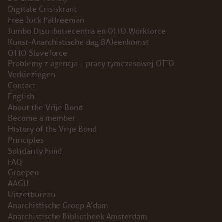
Digitale Crisiskrant
INSTAGRAM
Free Jock Palfreeman
Jumbo Distributiecentra en OTTO Workforce
BLUESKY
Kunst-Anarchistische dag BAJeenkomst
OTTO Slaveforce
Problemy z agencja… pracy tymczasowej OTTO
ENGLISH
Verkiezingen
Contact
ABOUT THE VRIJE BOND
English
About the Vrije Bond
PRINCIPLES
Become a member
History of the Vrije Bond
Principles
BECOME A MEMBER
Solidarity Fund
FAQ
SOLIDARITY FUND
Groepen
AAGU
HISTORY OF THE VRIJE BOND
Uitzetbureau
Anarchistische Groep A’dam
FREE ASSOCIATION
Anarchistische Bibliotheek Amsterdam