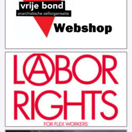
GROEPEN
ANARCHISTISCHE GROEP A’DAM
ANARCHISTISCH COLLECTIEF ANTWERPEN
ANARCHISTISCH COLLECTIEF BRUGGE
VB AMSTERDAM
VRIJ COLLECTIEF KORTRIJK
LEUVENSE ANARCHISTISCHE GROEP
VB BELGIË
VB UTRECHT