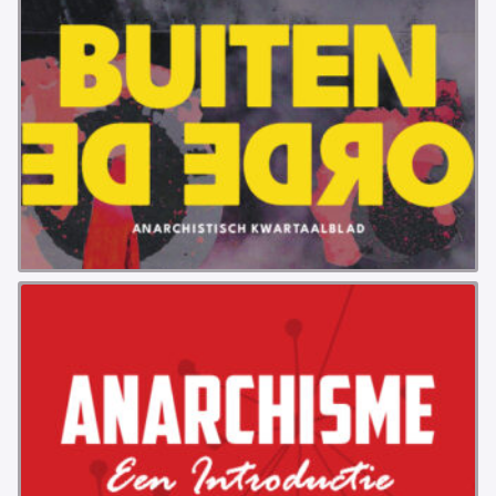
VB FRIESLAND
VB WEST-FRIESLAND
ZWARTE MUGGEN
WERKGROEP ARBEID
WERKGROEP PROPAGANDA
CAMPAGNES
ANARCHISME – EEN INTRODUCTIE
OTTO SLAVEFORCE
JUMBO DISTRIBUTIECENTRA EN OTTO WORKFORCE